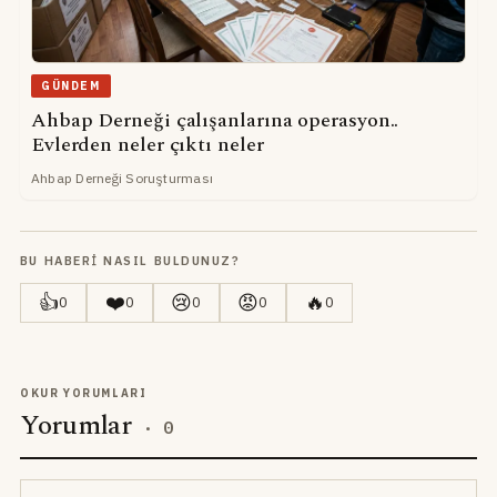
GÜNDEM
Ahbap Derneği çalışanlarına operasyon..
Evlerden neler çıktı neler
Ahbap Derneği Soruşturması
BU HABERI NASIL BULDUNUZ?
👍
❤️
😢
😡
🔥
0
0
0
0
0
OKUR YORUMLARI
Yorumlar
·
0