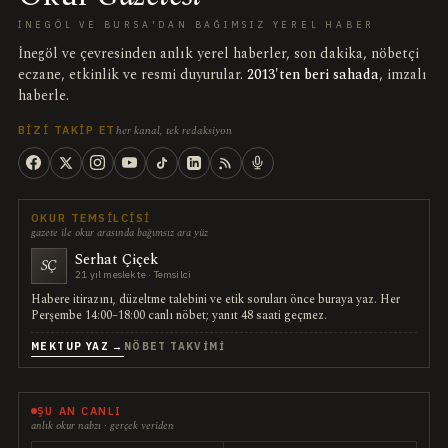
İNEGÖL VE BURSA'DAN BAĞIMSIZ YEREL HABER
İnegöl ve çevresinden anlık yerel haberler, son dakika, nöbetçi
eczane, etkinlik ve resmi duyurular.
2013'ten beri sahada
, imzalı
haberle.
her kanal, tek redaksiyon
BIZI TAKIP ET
OKUR TEMSILCISI
gazete ile okur arasında bağımsız ara yüz
Serhat Çiçek
SÇ
21 yıl meslekte · Temsilci
Habere itirazını, düzeltme talebini ve etik soruları önce buraya yaz. Her
Perşembe 14:00–18:00 canlı nöbet; yanıt 48 saati geçmez.
MEKTUP YAZ →
NÖBET TAKVIMI
ŞU AN CANLI
anlık okur nabzı · gerçek veriden