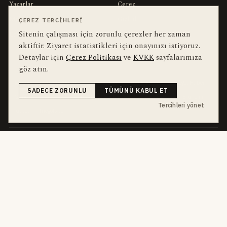
Yazarlar
Çerez
Muhabirler
Gizlilik
ÇEREZ TERCIHLERI
Sitenin çalışması için zorunlu çerezler her zaman
Editörler
Kullanım Şartları
aktiftir. Ziyaret istatistikleri için onayınızı istiyoruz.
Detaylar için
Çerez Politikası
ve
KVKK
sayfalarımıza
bu hafta en çok aranan
YEREL ARANANLAR
göz atın.
İnegöl
inegol-belediyesi
alper-taban
trafik-kazasi
İnegöl Haber
SADECE ZORUNLU
TÜMÜNÜ KABUL ET
Güncel
Haberler
bursa-buyuksehir-belediyesi
Bursa
Ekonomi
Tercihleri yönet
futbol
İnegölspor
dört kanal · dört farklı ritim
HABERI TAKIP ET
E-Bülten
ABONE OL →
her sabah 07:00
WhatsApp Hattı
KATIL →
son dakika
Push Bildirim
DESTEKLENMEZ
sadece önemliler