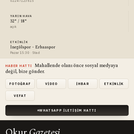
02247123615
YARIN HAVA
32° / 18°
açık
ETKINLIK
İnegölspor – Erbaaspor
Pazar 15:30 · Stad
Mahallende olanı önce sosyal medyaya
HABER HATTI
değil, bize gönder.
FOTOĞRAF
VIDEO
İHBAR
ETKINLIK
VEFAT
WHATSAPP İLETIŞIM HATTI
Okur
Gazetesi