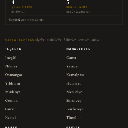
4
5
ŞU AN SITEDE
BUGÜN HABER
aktif okur
bugün yayınlanan
Bugün
0
yorum onaylandı.
ilçeler · mahalleler · bölümler · servisler · künye
SAYFA HARITASI
İLÇELER
MAHALLELER
İnegöl
Cuma
Nilüfer
Yenice
Osmangazi
Kemalpaşa
Yıldırım
Hürriyet
Mudanya
Mesudiye
Gemlik
Sinanbey
Gürsu
Burhaniye
Kestel
Tümü →
HABER
SERVIS