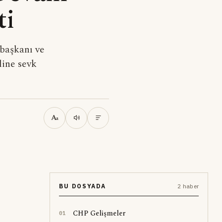
ti
 başkanı ve
line sevk
A
a
BU DOSYADA
2 haber
CHP Gelişmeler
0
1