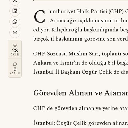
C
umhuriyet Halk Partisi (CHP) 
Arınacağız açıklamasının ardı
ediyor. Kılıçdaroğlu başkanlığında be
birçok il başkanının görevine son verd
28
CHP Sözcüsü Müslim Sarı, toplantı so
OKUR
Ankara ve İzmir'in de olduğu 8 il başka
0
İstanbul İl Başkanı Özgür Çelik de disi
YORUM
Görevden Alınan ve Atanan
CHP'de görevden alınan ve yerine atan
İstanbul: Özgür Çelik görevden alınara