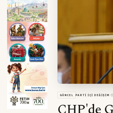
·
GÜNCEL
PARTI İÇI DEĞIŞIM
CHP'de G