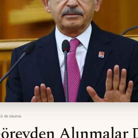
2
dk okuma
örevden Alınmalar