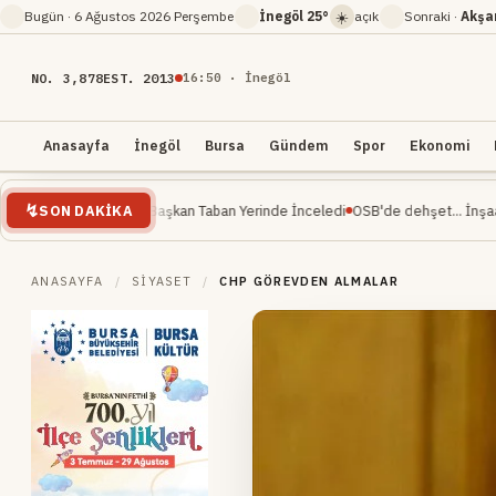
☀️
Bugün ·
6 Ağustos 2026 Perşembe
İnegöl
25°
açık
Sonraki ·
Akş
NO. 3,878
EST. 2013
16
:
50
· İnegöl
Anasayfa
İnegöl
Bursa
Gündem
Spor
Ekonomi
SON DAKIKA
am Ediyor: Başkan Taban Yerinde İnceledi
OSB'de dehşet... İnşaat mühendisi 
ANASAYFA
/
SIYASET
/
CHP GÖREVDEN ALMALAR