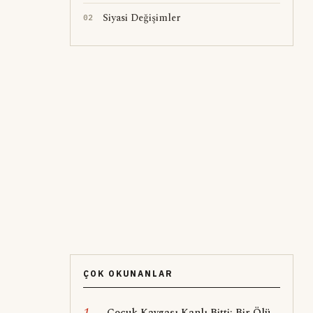
Siyasi Değişimler
0
2
ÇOK OKUNANLAR
1
Çocuk Kavgası Kanlı Bitti: Bir Ölü,