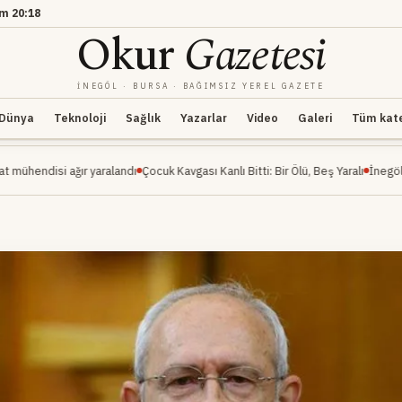
am
20:18
Okur
Gazetesi
İNEGÖL · BURSA · BAĞIMSIZ YEREL GAZETE
Dünya
Teknoloji
Sağlık
Yazarlar
Video
Galeri
Tüm kateg
ağır yaralandı
Çocuk Kavgası Kanlı Bitti: Bir Ölü, Beş Yaralı
İnegöl Millet Bahçe