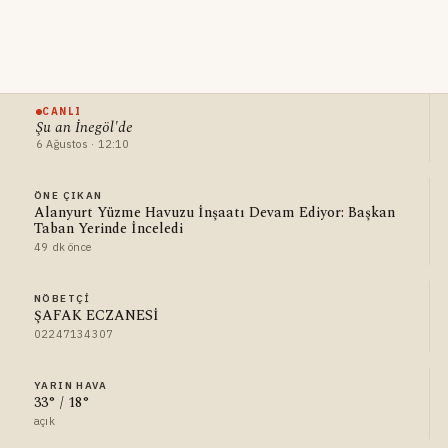
CANLI
Şu an İnegöl'de
6 Ağustos · 12:10
ÖNE ÇIKAN
Alanyurt Yüzme Havuzu İnşaatı Devam Ediyor: Başkan
Taban Yerinde İnceledi
49 dk önce
NÖBETÇI
ŞAFAK ECZANESİ
02247134307
YARIN HAVA
33° / 18°
açık