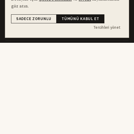
bu hafta en çok aranan
YEREL ARANANLAR
göz atın.
İnegöl
inegol-belediyesi
alper-taban
trafik-kazasi
İnegöl Haber
SADECE ZORUNLU
TÜMÜNÜ KABUL ET
Haberler
Güncel
Bursa
bursa-buyuksehir-belediyesi
chp
Tercihleri yönet
futbol
Ekonomi
dört kanal · dört farklı ritim
HABERI TAKIP ET
E-Bülten
ABONE OL →
her sabah 07:00
WhatsApp Hattı
KATIL →
son dakika
Push Bildirim
DESTEKLENMEZ
sadece önemliler
Mobil Uygulama
YAKINDA
iOS · Android
©
2026
Okur Medya Yayıncılık A.Ş.
Tüm hakları saklıdır.
Haberler NewsArticle