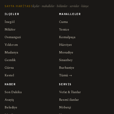
ilçeler · mahalleler · bölümler · servisler · künye
SAYFA HARITASI
İLÇELER
MAHALLELER
İnegöl
Cuma
Nilüfer
Yenice
Osmangazi
Kemalpaşa
Yıldırım
Hürriyet
Mudanya
Mesudiye
Gemlik
Sinanbey
Gürsu
Burhaniye
Kestel
Tümü →
HABER
SERVIS
Son Dakika
Vefat & İlanlar
Asayiş
Resmî ilanlar
Belediye
Nöbetçi