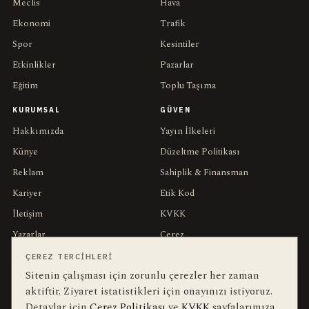
Meclis
Hava
Ekonomi
Trafik
Spor
Kesintiler
Etkinlikler
Pazarlar
Eğitim
Toplu Taşıma
KURUMSAL
GÜVEN
Hakkımızda
Yayın İlkeleri
Künye
Düzeltme Politikası
Reklam
Sahiplik & Finansman
Kariyer
Etik Kod
İletişim
KVKK
Yazarlar
Çerez
Muhabirler
Gizlilik
ÇEREZ TERCIHLERI
Sitenin çalışması için zorunlu çerezler her zaman
Editörler
Kullanım Şartları
aktiftir. Ziyaret istatistikleri için onayınızı istiyoruz.
Detaylar için
Çerez Politikası
ve
KVKK
sayfalarımıza