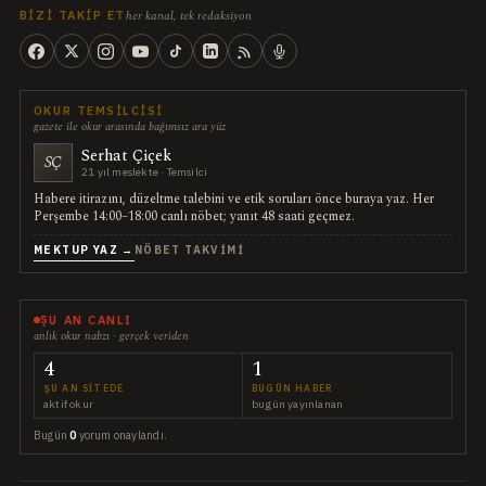
her kanal, tek redaksiyon
BIZI TAKIP ET
OKUR TEMSILCISI
gazete ile okur arasında bağımsız ara yüz
Serhat Çiçek
SÇ
21 yıl meslekte · Temsilci
Habere itirazını, düzeltme talebini ve etik soruları önce buraya yaz. Her
Perşembe 14:00–18:00 canlı nöbet; yanıt 48 saati geçmez.
MEKTUP YAZ →
NÖBET TAKVIMI
ŞU AN CANLI
anlık okur nabzı · gerçek veriden
4
1
ŞU AN SITEDE
BUGÜN HABER
aktif okur
bugün yayınlanan
Bugün
0
yorum onaylandı.