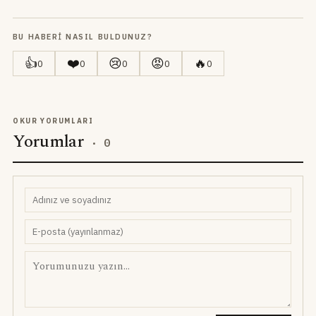
BU HABERI NASIL BULDUNUZ?
👍
❤️
😢
😡
🔥
0
0
0
0
0
OKUR YORUMLARI
Yorumlar
·
0