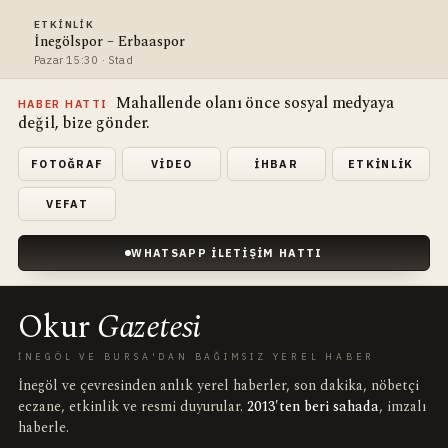
ETKINLIK
İnegölspor – Erbaaspor
Pazar 15:30 · Stad
Mahallende olanı önce sosyal medyaya
HABER HATTI
değil, bize gönder.
FOTOĞRAF
VIDEO
İHBAR
ETKINLIK
VEFAT
WHATSAPP İLETIŞIM HATTI
Okur
Gazetesi
İNEGÖL VE BURSA'DAN BAĞIMSIZ YEREL HABER
İnegöl ve çevresinden anlık yerel haberler, son dakika, nöbetçi
eczane, etkinlik ve resmi duyurular.
2013'ten beri sahada
, imzalı
haberle.