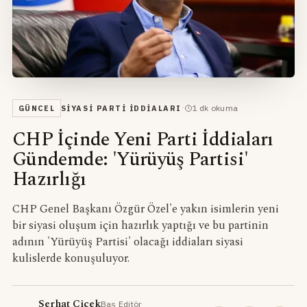
·
1
dk okuma
GÜNCEL
SIYASI PARTI İDDIALARI
CHP İçinde Yeni Parti İddiaları
Gündemde: 'Yürüyüş Partisi'
Hazırlığı
CHP Genel Başkanı Özgür Özel'e yakın isimlerin yeni
bir siyasi oluşum için hazırlık yaptığı ve bu partinin
adının 'Yürüyüş Partisi' olacağı iddiaları siyasi
kulislerde konuşuluyor.
Serhat Çiçek
Baş Editör
·