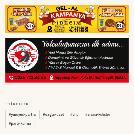
ETIKETLER
#
yuruyus-partisi
#
ozgur-ozel
#
chp
#
siyasi-kulisler
#
parti-kurma