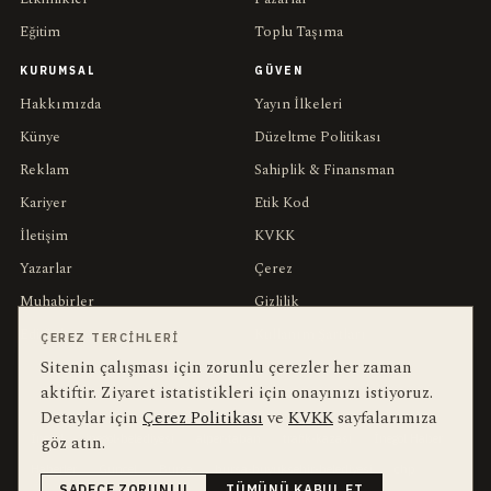
Eğitim
Toplu Taşıma
KURUMSAL
GÜVEN
Hakkımızda
Yayın İlkeleri
Künye
Düzeltme Politikası
Reklam
Sahiplik & Finansman
Kariyer
Etik Kod
İletişim
KVKK
Yazarlar
Çerez
Muhabirler
Gizlilik
Editörler
Kullanım Şartları
ÇEREZ TERCIHLERI
Sitenin çalışması için zorunlu çerezler her zaman
aktiftir. Ziyaret istatistikleri için onayınızı istiyoruz.
bu hafta en çok aranan
YEREL ARANANLAR
Detaylar için
Çerez Politikası
ve
KVKK
sayfalarımıza
göz atın.
İnegöl
inegol-belediyesi
alper-taban
trafik-kazasi
İnegöl Haber
Haberler
Güncel
Bursa
bursa-buyuksehir-belediyesi
chp
SADECE ZORUNLU
TÜMÜNÜ KABUL ET