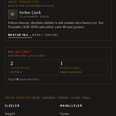
OKUR TEMSILCISI
gazete ile okur arasında bağımsız ara yüz
Serhat Çiçek
SÇ
21 yıl meslekte · Temsilci
Habere itirazını, düzeltme talebini ve etik soruları önce buraya yaz. Her
Perşembe 14:00–18:00 canlı nöbet; yanıt 48 saati geçmez.
MEKTUP YAZ →
NÖBET TAKVIMI
ŞU AN CANLI
anlık okur nabzı · gerçek veriden
2
1
ŞU AN SITEDE
BUGÜN HABER
aktif okur
bugün yayınlanan
Bugün
0
yorum onaylandı.
ilçeler · mahalleler · bölümler · servisler · künye
SAYFA HARITASI
İLÇELER
MAHALLELER
İnegöl
Cuma