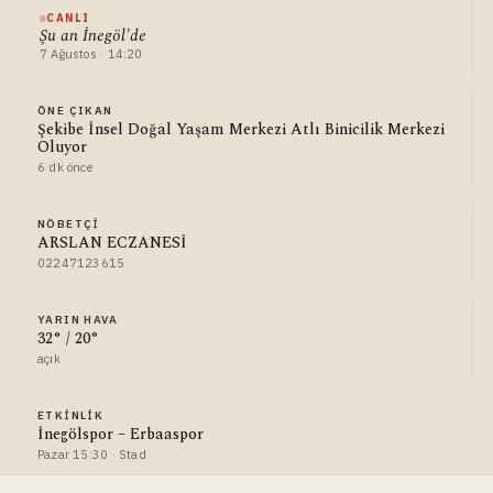
CANLI
Şu an İnegöl'de
7 Ağustos · 14:20
ÖNE ÇIKAN
Şekibe İnsel Doğal Yaşam Merkezi Atlı Binicilik Merkezi
Oluyor
6 dk önce
NÖBETÇI
ARSLAN ECZANESİ
02247123615
YARIN HAVA
32° / 20°
açık
ETKINLIK
İnegölspor – Erbaaspor
Pazar 15:30 · Stad