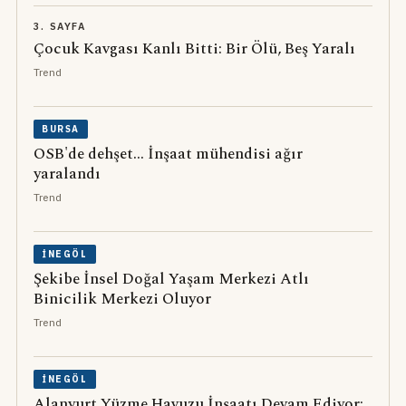
3. SAYFA
Çocuk Kavgası Kanlı Bitti: Bir Ölü, Beş Yaralı
Trend
BURSA
OSB'de dehşet... İnşaat mühendisi ağır
yaralandı
Trend
İNEGÖL
Şekibe İnsel Doğal Yaşam Merkezi Atlı
Binicilik Merkezi Oluyor
Trend
İNEGÖL
Alanyurt Yüzme Havuzu İnşaatı Devam Ediyor: