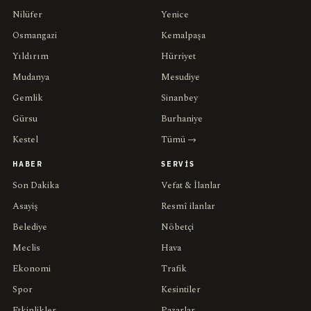
Nilüfer
Yenice
Osmangazi
Kemalpaşa
Yıldırım
Hürriyet
Mudanya
Mesudiye
Gemlik
Sinanbey
Gürsu
Burhaniye
Kestel
Tümü →
HABER
SERVIS
Son Dakika
Vefat & İlanlar
Asayiş
Resmî ilanlar
Belediye
Nöbetçi
Meclis
Hava
Ekonomi
Trafik
Spor
Kesintiler
Etkinlikler
Pazarlar