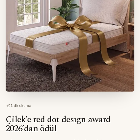
·
1
dk okuma
Çilek’e red dot desıgn award
2026’dan ödül