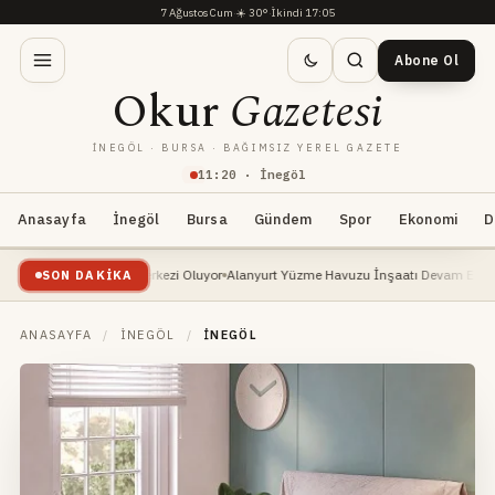
7 Ağustos Cum
·
☀️
30°
·
İkindi 17:05
Abone Ol
Okur
Gazetesi
İNEGÖL · BURSA · BAĞIMSIZ YEREL GAZETE
11
:
20
· İnegöl
Anasayfa
İnegöl
Bursa
Gündem
Spor
Ekonomi
D
tlı Binicilik Merkezi Oluyor
Alanyurt Yüzme Havuzu İnşaatı Devam Ediyor: Başkan 
SON DAKIKA
ANASAYFA
/
İNEGÖL
/
İNEGÖL