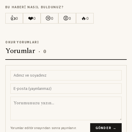
BU HABERI NASIL BULDUNUZ?
👍
❤️
😢
😡
🔥
0
0
0
0
0
OKUR YORUMLARI
Yorumlar
·
0
Yorumlar editör onayından sonra yayınlanır.
GÖNDER →