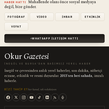
Mahallende olanı önce sosyal medyaya
HABER HATTI
değil, bize gönder.
FOTOĞRAF
VIDEO
İHBAR
ETKINLIK
VEFAT
WHATSAPP İLETIŞIM HATTI
Okur
Gazetesi
İNEGÖL VE BURSA'DAN BAĞIMSIZ YEREL HABER
İnegöl ve çevresinden anlık yerel haberler, son dakika, nöbetçi
eczane, etkinlik ve resmi duyurular.
2013'ten beri sahada
, imzalı
haberle.
her kanal, tek redaksiyon
BIZI TAKIP ET