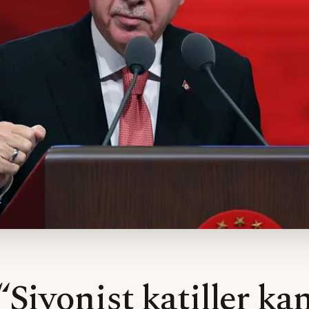
“Siyonist katiller k