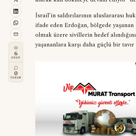
İsrail’in saldırılarının uluslararası 
ifade eden Erdoğan, bölgede yaşanan i
olmak üzere sivillerin hedef alındığın
yaşananlara karşı daha güçlü bir tavır
6
OKUR
0
YORUM