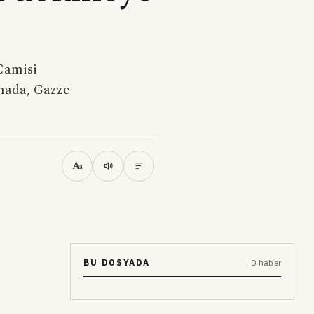
Camisi
şmada, Gazze
A
a
BU DOSYADA
0 haber