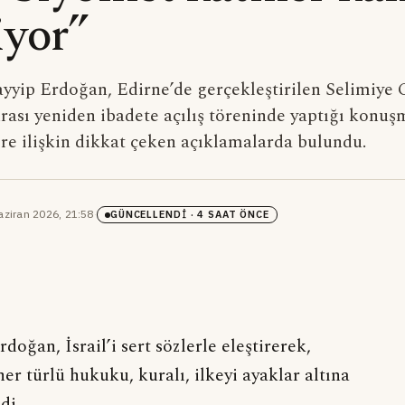
iyor”
yip Erdoğan, Edirne’de gerçekleştirilen Selimiye 
nrası yeniden ibadete açılış töreninde yaptığı konu
re ilişkin dikkat çeken açıklamalarda bulundu.
aziran 2026, 21:58
·
GÜNCELLENDI
· 4 SAAT ÖNCE
doğan, İsrail’i sert sözlerle eleştirerek,
er türlü hukuku, kuralı, ilkeyi ayaklar altına
di.