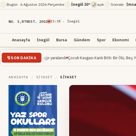
🌙
Bugün ·
6 Ağustos 2026 Perşembe
İnegöl
20°
açık
Sonraki ·
İmsa
NO. 3,878
EST. 2013
23
:
38
· İnegöl
Anasayfa
İnegöl
Bursa
Gündem
Spor
Ekonomi
SON DAKIKA
 mühendisi ağır yaralandı
Çocuk Kavgası Kanlı Bitti: Bir Ölü, Beş Yaralı
İnegöl M
ANASAYFA
/
SIYASET
/
SIYASET