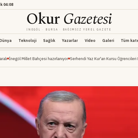
k
04:08
Okur
Gazetesi
İNEGÖL · BURSA · BAĞIMSIZ YEREL GAZETE
Dünya
Teknoloji
Sağlık
Yazarlar
Video
Galeri
Tüm kateg
illet Bahçesi hazırlanıyor
Serhendi Yaz Kur'an Kursu Öğrencileri Piknikte Eğlen