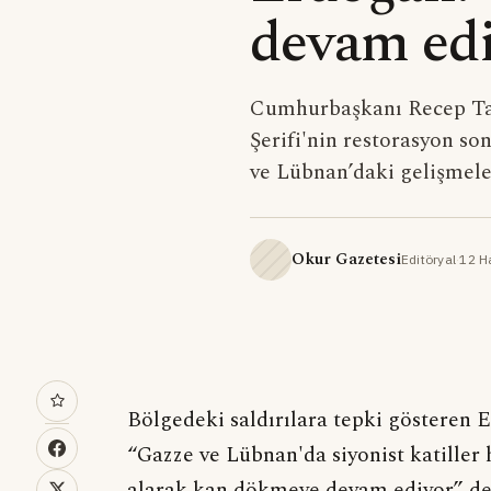
devam ed
Cumhurbaşkanı Recep Tay
Şerifi'nin restorasyon so
ve Lübnan’daki gelişmele
Okur Gazetesi
Editöryal
·
12 H
Bölgedeki saldırılara tepki gösteren Er
“Gazze ve Lübnan'da siyonist katiller h
alarak kan dökmeye devam ediyor” de