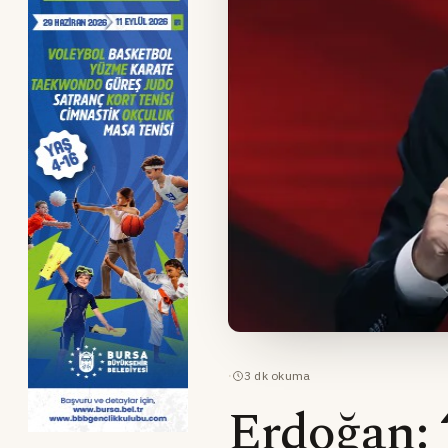
·
3
dk okuma
Erdoğan: 