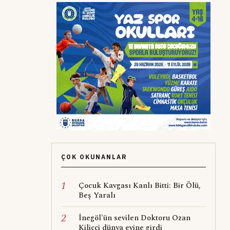
ÇOK OKUNANLAR
1
Çocuk Kavgası Kanlı Bitti: Bir Ölü,
Beş Yaralı
2
İnegöl'ün sevilen Doktoru Ozan
Kiliççi dünya evine girdi