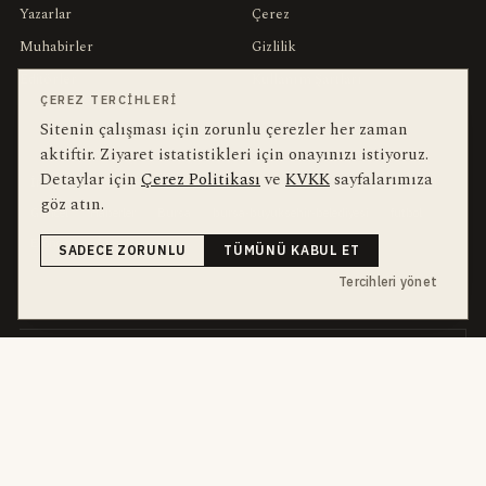
Yazarlar
Çerez
Muhabirler
Gizlilik
Editörler
Kullanım Şartları
ÇEREZ TERCIHLERI
Sitenin çalışması için zorunlu çerezler her zaman
bu hafta en çok aranan
YEREL ARANANLAR
aktiftir. Ziyaret istatistikleri için onayınızı istiyoruz.
Detaylar için
Çerez Politikası
ve
KVKK
sayfalarımıza
İnegöl
inegol-belediyesi
alper-taban
trafik-kazasi
İnegöl Haber
göz atın.
Güncel
Haberler
Bursa
bursa-buyuksehir-belediyesi
futbol
Ekonomi
İnegölspor
SADECE ZORUNLU
TÜMÜNÜ KABUL ET
Tercihleri yönet
dört kanal · dört farklı ritim
HABERI TAKIP ET
E-Bülten
ABONE OL →
her sabah 07:00
WhatsApp Hattı
KATIL →
son dakika
Push Bildirim
DESTEKLENMEZ