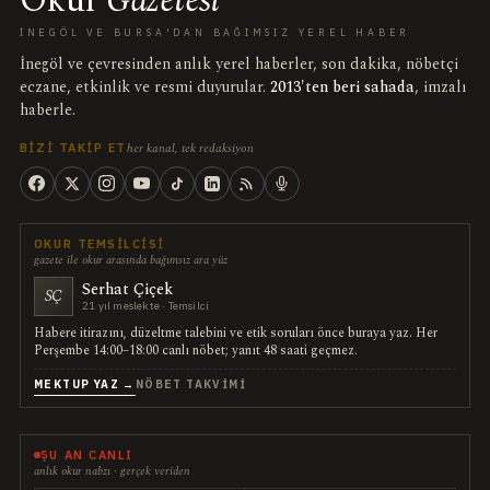
Okur
Gazetesi
İNEGÖL VE BURSA'DAN BAĞIMSIZ YEREL HABER
İnegöl ve çevresinden anlık yerel haberler, son dakika, nöbetçi
eczane, etkinlik ve resmi duyurular.
2013'ten beri sahada
, imzalı
haberle.
her kanal, tek redaksiyon
BIZI TAKIP ET
OKUR TEMSILCISI
gazete ile okur arasında bağımsız ara yüz
Serhat Çiçek
SÇ
21 yıl meslekte · Temsilci
Habere itirazını, düzeltme talebini ve etik soruları önce buraya yaz. Her
Perşembe 14:00–18:00 canlı nöbet; yanıt 48 saati geçmez.
MEKTUP YAZ →
NÖBET TAKVIMI
ŞU AN CANLI
anlık okur nabzı · gerçek veriden