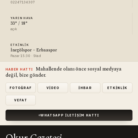
02247134307
YARIN HAVA
33° / 18°
açık
ETKINLIK
İnegölspor – Erbaaspor
Pazar 15:30 · Stad
Mahallende olanı önce sosyal medyaya
HABER HATTI
değil, bize gönder.
FOTOĞRAF
VIDEO
İHBAR
ETKINLIK
VEFAT
WHATSAPP İLETIŞIM HATTI