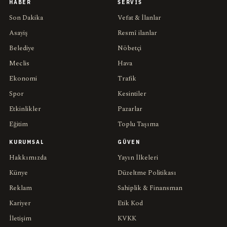
HABER
SERVIS
Son Dakika
Vefat & İlanlar
Asayiş
Resmî ilanlar
Belediye
Nöbetçi
Meclis
Hava
Ekonomi
Trafik
Spor
Kesintiler
Etkinlikler
Pazarlar
Eğitim
Toplu Taşıma
KURUMSAL
GÜVEN
Hakkımızda
Yayın İlkeleri
Künye
Düzeltme Politikası
Reklam
Sahiplik & Finansman
Kariyer
Etik Kod
İletişim
KVKK