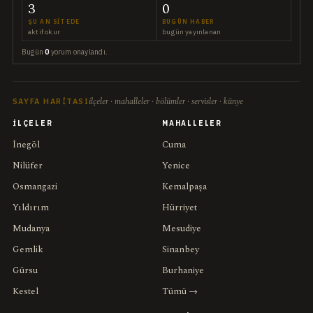
3
0
ŞU AN SITEDE
BUGÜN HABER
aktif okur
bugün yayınlanan
Bugün
0
yorum onaylandı.
ilçeler · mahalleler · bölümler · servisler · künye
SAYFA HARITASI
İLÇELER
MAHALLELER
İnegöl
Cuma
Nilüfer
Yenice
Osmangazi
Kemalpaşa
Yıldırım
Hürriyet
Mudanya
Mesudiye
Gemlik
Sinanbey
Gürsu
Burhaniye
Kestel
Tümü →