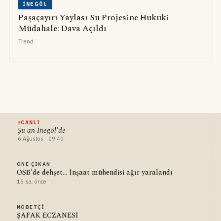
İNEGÖL
Paşaçayırı Yaylası Su Projesine Hukuki
Müdahale: Dava Açıldı
Trend
CANLI
Şu an İnegöl'de
6 Ağustos · 09:40
ÖNE ÇIKAN
OSB'de dehşet... İnşaat mühendisi ağır yaralandı
15 sa. önce
NÖBETÇI
ŞAFAK ECZANESİ