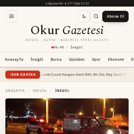
6 Ağustos Per
·
☀️
27°
·
Öğle 13:13
Abone Ol
Okur
Gazetesi
İNEGÖL · BURSA · BAĞIMSIZ YEREL GAZETE
06
:
40
· İnegöl
Anasayfa
İnegöl
Bursa
Gündem
Spor
Ekonomi
D
endisi ağır yaralandı
Çocuk Kavgası Kanlı Bitti: Bir Ölü, Beş Yaralı
İnegöl Millet Ba
SON DAKIKA
ANASAYFA
/
İNEGÖL
/
İNEGÖL