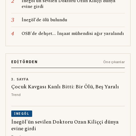
2
İnegöl'ün sevilen Doktoru Ozan Kiliççi dünya
evine girdi
3
İnegöl'de ölü bulundu
4
OSB'de dehşet... İnşaat mühendisi ağır yaralandı
EDITÖRDEN
Öne çıkanlar
3. SAYFA
Çocuk Kavgası Kanlı Bitti: Bir Ölü, Beş Yaralı
Trend
İNEGÖL
İnegöl'ün sevilen Doktoru Ozan Kiliççi dünya
evine girdi