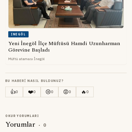
İNEGÖL
Yeni İnegöl İlçe Müftüsü Hamdi Uzunharman
Görevine Başladı
Müftü ataması İnegöl
BU HABERI NASIL BULDUNUZ?
👍
❤️
😢
😡
🔥
0
0
0
0
0
OKUR YORUMLARI
Yorumlar
·
0