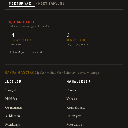
MEKTUP YAZ →
NÖBET TAKVIMI
ŞU AN CANLI
anlık okur nabzı · gerçek veriden
4
0
ŞU AN SITEDE
BUGÜN HABER
aktif okur
bugün yayınlanan
Bugün
0
yorum onaylandı.
ilçeler · mahalleler · bölümler · servisler · künye
SAYFA HARITASI
İLÇELER
MAHALLELER
İnegöl
Cuma
Nilüfer
Yenice
Osmangazi
Kemalpaşa
Yıldırım
Hürriyet
Mudanya
Mesudiye