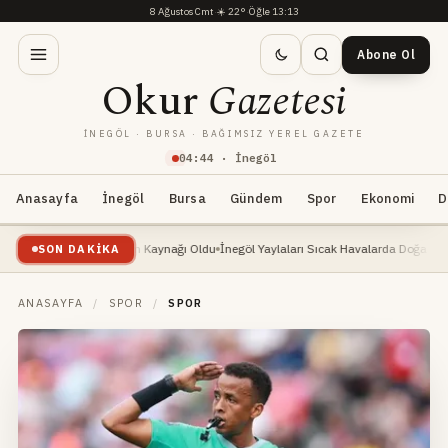
8 Ağustos Cmt
·
☀️
22°
·
Öğle 13:13
Abone Ol
Okur
Gazetesi
İNEGÖL · BURSA · BAĞIMSIZ YEREL GAZETE
04
:
44
· İnegöl
Anasayfa
İnegöl
Bursa
Gündem
Spor
Ekonomi
D
te: Yeni Geçim Kaynağı Oldu
İnegöl Yaylaları Sıcak Havalarda Doğa Severlerin Yeni
SON DAKIKA
ANASAYFA
/
SPOR
/
SPOR