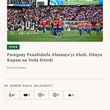
SPOR
Paraguay Penaltılarla Almanya'yı Eledi, Dünya
Kupası'na Veda Ettirdi
Dünya Kupası
BU HABERI NASIL BULDUNUZ?
👍
❤️
😢
😡
🔥
0
0
0
0
0