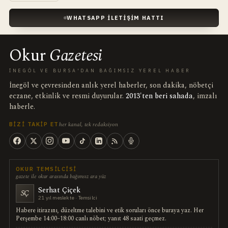
WHATSAPP İLETIŞIM HATTI
Okur
Gazetesi
İNEGÖL VE BURSA'DAN BAĞIMSIZ YEREL HABER
İnegöl ve çevresinden anlık yerel haberler, son dakika, nöbetçi
eczane, etkinlik ve resmi duyurular.
2013'ten beri sahada
, imzalı
haberle.
her kanal, tek redaksiyon
BIZI TAKIP ET
OKUR TEMSILCISI
gazete ile okur arasında bağımsız ara yüz
Serhat Çiçek
SÇ
21 yıl meslekte · Temsilci
Habere itirazını, düzeltme talebini ve etik soruları önce buraya yaz. Her
Perşembe 14:00–18:00 canlı nöbet; yanıt 48 saati geçmez.