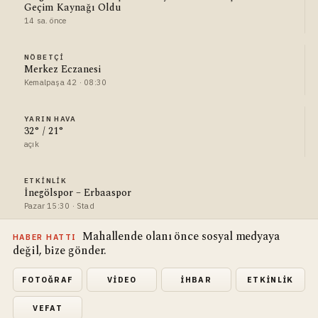
Geçim Kaynağı Oldu
14 sa. önce
NÖBETÇI
Merkez Eczanesi
Kemalpaşa 42 · 08:30
YARIN HAVA
32° / 21°
açık
ETKINLIK
İnegölspor – Erbaaspor
Pazar 15:30 · Stad
Mahallende olanı önce sosyal medyaya
HABER HATTI
değil, bize gönder.
FOTOĞRAF
VIDEO
İHBAR
ETKINLIK
VEFAT