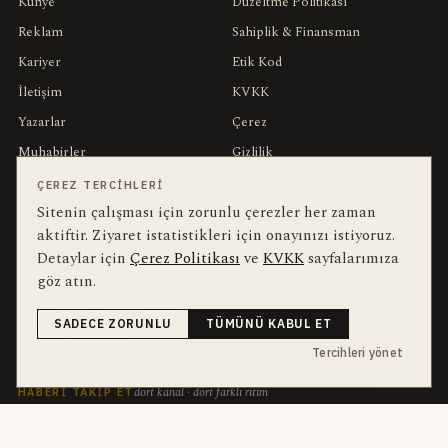
Künye
Düzeltme Politikası
Reklam
Sahiplik & Finansman
Kariyer
Etik Kod
İletişim
KVKK
Yazarlar
Çerez
Muhabirler
Gizlilik
Editörler
Kullanım Şartları
ÇEREZ TERCIHLERI
Sitenin çalışması için zorunlu çerezler her zaman
aktiftir. Ziyaret istatistikleri için onayınızı istiyoruz.
bu hafta en çok aranan
YEREL ARANANLAR
Detaylar için
Çerez Politikası
ve
KVKK
sayfalarımıza
İnegöl
inegol-belediyesi
alper-taban
trafik-kazasi
İnegöl Haber
göz atın.
Güncel
Haberler
bursa-buyuksehir-belediyesi
Bursa
Ekonomi
SADECE ZORUNLU
TÜMÜNÜ KABUL ET
futbol
İnegölspor
Tercihleri yönet
dört kanal · dört farklı ritim
HABERI TAKIP ET
E-Bülten
ABONE OL →