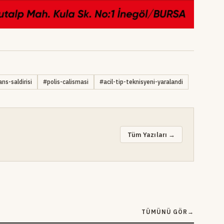
ns-saldirisi
#
polis-calismasi
#
acil-tip-teknisyeni-yaralandi
Tüm Yazıları →
TÜMÜNÜ GÖR
→