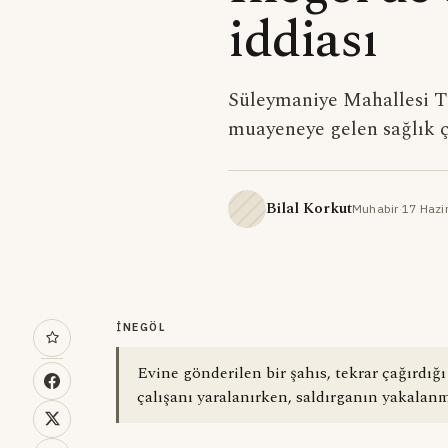
iddiası
Süleymaniye Mahallesi Tu
muayeneye gelen sağlık ça
Bilal Korkut
Muhabir
·
17 Hazi
İNEGÖL
Evine gönderilen bir şahıs, tekrar çağırdığı
çalışanı yaralanırken, saldırganın yakalanma