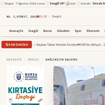
🌙
Bugün ·
7 Ağustos 2026 Cuma
İnegöl
20°
açık
Sonraki ·
İmsak
0
NO. 3,878
EST. 2013
22
:
22
· İnegöl
Anasayfa
İnegöl
Bursa
Gündem
Spor
Ekonomi
SON DAKIKA
evam Ediyor: Başkan Taban Yerinde İnceledi
OSB'de dehşet... İnşaat mühendis
ANASAYFA
/
İNEGÖL
/
SAĞLIKÇIYA SALDIRI