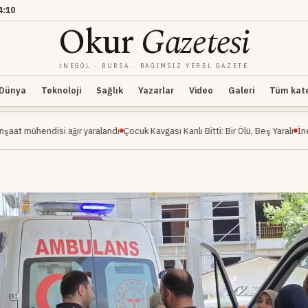
4:10
Okur
Gazetesi
İNEGÖL · BURSA · BAĞIMSIZ YEREL GAZETE
Dünya
Teknoloji
Sağlık
Yazarlar
Video
Galeri
Tüm kateg
i ağır yaralandı
Çocuk Kavgası Kanlı Bitti: Bir Ölü, Beş Yaralı
İnegöl Millet Bah