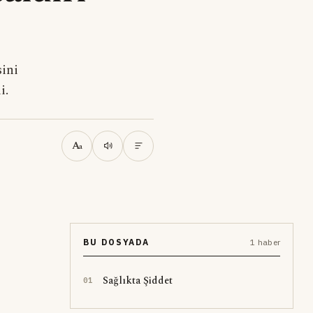
ini
i.
A
a
BU DOSYADA
1 haber
Sağlıkta Şiddet
0
1