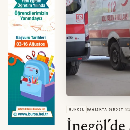
·
GÜNCEL
SAĞLIKTA ŞIDDET
İnegöl’de 