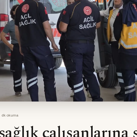
1
dk okuma
sağlık çalışanlarına s