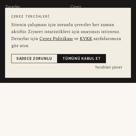
Yazarlar
Çerez
Muhabirler
Gizlilik
ÇEREZ TERCIHLERI
Sitenin çalışması için zorunlu çerezler her zaman
Editörler
Kullanım Şartları
aktiftir. Ziyaret istatistikleri için onayınızı istiyoruz.
Detaylar için
Çerez Politikası
ve
KVKK
sayfalarımıza
bu hafta en çok aranan
YEREL ARANANLAR
göz atın.
İnegöl
inegol-belediyesi
alper-taban
trafik-kazasi
İnegöl Haber
SADECE ZORUNLU
TÜMÜNÜ KABUL ET
Güncel
Haberler
bursa-buyuksehir-belediyesi
Bursa
Ekonomi
Tercihleri yönet
futbol
İnegölspor
dört kanal · dört farklı ritim
HABERI TAKIP ET
E-Bülten
ABONE OL →
her sabah 07:00
WhatsApp Hattı
KATIL →
son dakika
Push Bildirim