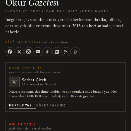
Okur
Gazetesi
İNEGÖL VE BURSA'DAN BAĞIMSIZ YEREL HABER
İnegöl ve çevresinden anlık yerel haberler, son dakika, nöbetçi
eczane, etkinlik ve resmi duyurular.
2013'ten beri sahada
, imzalı
haberle.
her kanal, tek redaksiyon
BIZI TAKIP ET
OKUR TEMSILCISI
gazete ile okur arasında bağımsız ara yüz
Serhat Çiçek
SÇ
21 yıl meslekte · Temsilci
Habere itirazını, düzeltme talebini ve etik soruları önce buraya yaz. Her
Perşembe 14:00–18:00 canlı nöbet; yanıt 48 saati geçmez.
MEKTUP YAZ →
NÖBET TAKVIMI
ŞU AN CANLI
anlık okur nabzı · gerçek veriden