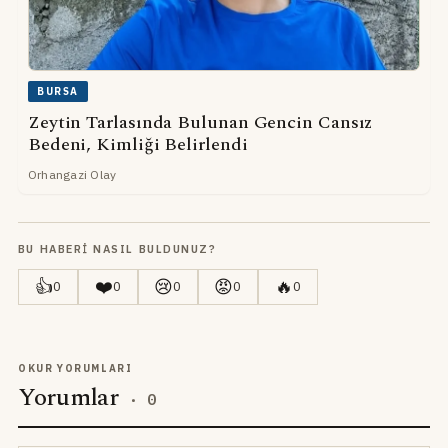
BURSA
Zeytin Tarlasında Bulunan Gencin Cansız
Bedeni, Kimliği Belirlendi
Orhangazi Olay
BU HABERI NASIL BULDUNUZ?
👍
❤️
😢
😡
🔥
0
0
0
0
0
OKUR YORUMLARI
Yorumlar
·
0