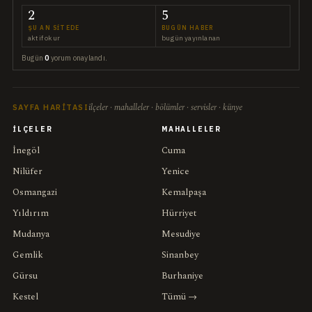
2
5
ŞU AN SITEDE
BUGÜN HABER
aktif okur
bugün yayınlanan
Bugün
0
yorum onaylandı.
ilçeler · mahalleler · bölümler · servisler · künye
SAYFA HARITASI
İLÇELER
MAHALLELER
İnegöl
Cuma
Nilüfer
Yenice
Osmangazi
Kemalpaşa
Yıldırım
Hürriyet
Mudanya
Mesudiye
Gemlik
Sinanbey
Gürsu
Burhaniye
Kestel
Tümü →