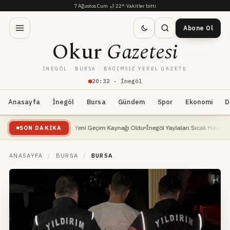
7 Ağustos Cum
·
🌙
22°
·
Vakitler bitti
Abone Ol
Okur
Gazetesi
İNEGÖL · BURSA · BAĞIMSIZ YEREL GAZETE
20
:
32
· İnegöl
Anasayfa
İnegöl
Bursa
Gündem
Spor
Ekonomi
D
leri Yükselişte: Yeni Geçim Kaynağı Oldu
İnegöl Yaylaları Sıcak Havalarda Doğa Se
SON DAKIKA
ANASAYFA
/
BURSA
/
BURSA