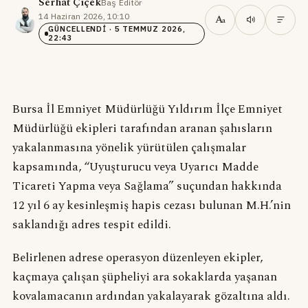
Serhat Çiçek
Baş Editör
·
14 Haziran 2026, 10:10
·
A
a
GÜNCELLENDI
· 5 TEMMUZ 2026,
22:43
Bursa İl Emniyet Müdürlüğü Yıldırım İlçe Emniyet
Müdürlüğü ekipleri tarafından aranan şahısların
yakalanmasına yönelik yürütülen çalışmalar
kapsamında, “Uyuşturucu veya Uyarıcı Madde
Ticareti Yapma veya Sağlama” suçundan hakkında
12 yıl 6 ay kesinleşmiş hapis cezası bulunan M.H.’nin
saklandığı adres tespit edildi.
Belirlenen adrese operasyon düzenleyen ekipler,
kaçmaya çalışan şüpheliyi ara sokaklarda yaşanan
kovalamacanın ardından yakalayarak gözaltına aldı.