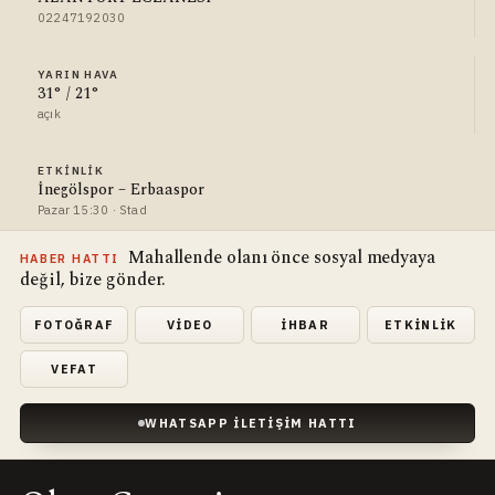
02247192030
YARIN HAVA
31° / 21°
açık
ETKINLIK
İnegölspor – Erbaaspor
Pazar 15:30 · Stad
Mahallende olanı önce sosyal medyaya
HABER HATTI
değil, bize gönder.
FOTOĞRAF
VIDEO
İHBAR
ETKINLIK
VEFAT
WHATSAPP İLETIŞIM HATTI