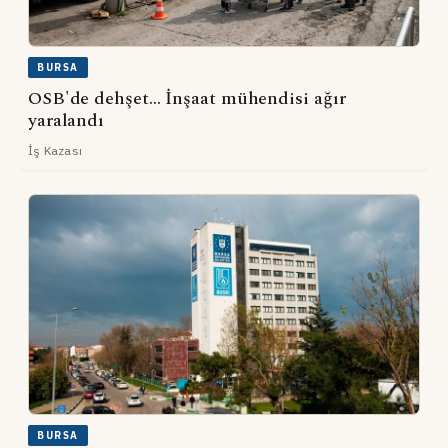
BURSA
OSB'de dehşet... İnşaat mühendisi ağır
yaralandı
İş Kazası
BURSA