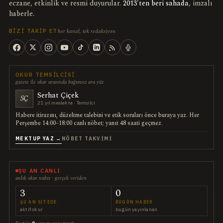
eczane, etkinlik ve resmi duyurular.
2013'ten beri sahada
, imzalı
haberle.
her kanal, tek redaksiyon
BIZI TAKIP ET
OKUR TEMSILCISI
gazete ile okur arasında bağımsız ara yüz
Serhat Çiçek
SÇ
21 yıl meslekte · Temsilci
Habere itirazını, düzeltme talebini ve etik soruları önce buraya yaz. Her
Perşembe 14:00–18:00 canlı nöbet; yanıt 48 saati geçmez.
MEKTUP YAZ →
NÖBET TAKVIMI
ŞU AN CANLI
anlık okur nabzı · gerçek veriden
3
0
ŞU AN SITEDE
BUGÜN HABER
aktif okur
bugün yayınlanan