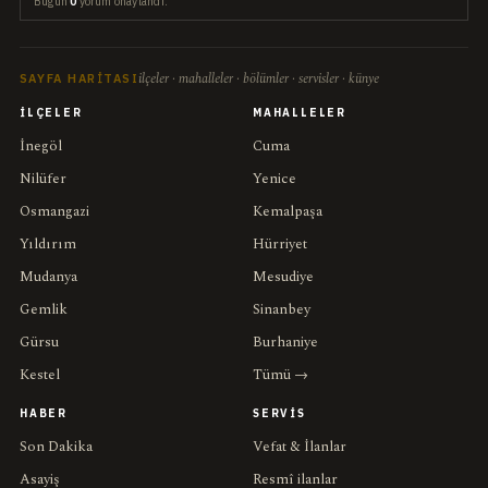
Bugün
0
yorum onaylandı.
ilçeler · mahalleler · bölümler · servisler · künye
SAYFA HARITASI
İLÇELER
MAHALLELER
İnegöl
Cuma
Nilüfer
Yenice
Osmangazi
Kemalpaşa
Yıldırım
Hürriyet
Mudanya
Mesudiye
Gemlik
Sinanbey
Gürsu
Burhaniye
Kestel
Tümü →
HABER
SERVIS
Son Dakika
Vefat & İlanlar
Asayiş
Resmî ilanlar