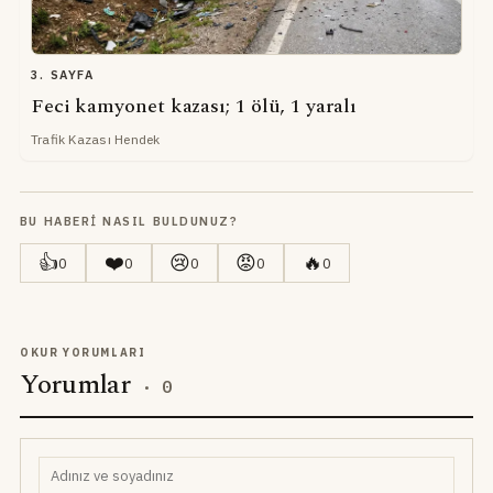
3. SAYFA
Feci kamyonet kazası; 1 ölü, 1 yaralı
Trafik Kazası Hendek
BU HABERI NASIL BULDUNUZ?
👍
❤️
😢
😡
🔥
0
0
0
0
0
OKUR YORUMLARI
Yorumlar
·
0