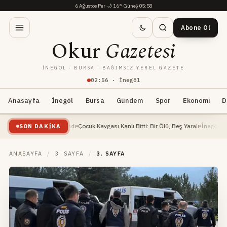
6 Ağustos Per
·
🌙
16°
·
Güneş 05:58
Abone Ol
Okur
Gazetesi
İNEGÖL · BURSA · BAĞIMSIZ YEREL GAZETE
02
:
56
· İnegöl
Anasayfa
İnegöl
Bursa
Gündem
Spor
Ekonomi
D
isi ağır yaralandı
Çocuk Kavgası Kanlı Bitti: Bir Ölü, Beş Yaralı
İnegöl Millet Bahçe
SON DAKIKA
ANASAYFA
/
3. SAYFA
/
3. SAYFA