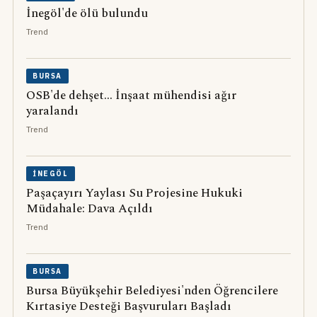
İnegöl'de ölü bulundu
Trend
BURSA
OSB'de dehşet... İnşaat mühendisi ağır
yaralandı
Trend
İNEGÖL
Paşaçayırı Yaylası Su Projesine Hukuki
Müdahale: Dava Açıldı
Trend
BURSA
Bursa Büyükşehir Belediyesi'nden Öğrencilere
Kırtasiye Desteği Başvuruları Başladı