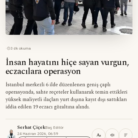
·
3
dk okuma
İnsan hayatını hiçe sayan vurgun,
eczacılara operasyon
İstanbul merkezli 6 ilde düzenlenen geniş çaplı
operasyonda, sahte reçeteler kullanarak temin ettikleri
yüksek maliyetli ilaçları yurt dışına kayıt dışı sattıkları
iddia edilen 19 eczacı gözaltına alındı.
Serhat Çiçek
Baş Editör
·
24 Haziran 2026, 06:59
·
A
a