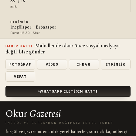
33° / 18°
açık
ETKINLIK
İnegölspor – Erbaaspor
Pazar 15:30 · Stad
Mahallende olanı önce sosyal medyaya
HABER HATTI
değil, bize gönder.
FOTOĞRAF
VIDEO
İHBAR
ETKINLIK
VEFAT
WHATSAPP İLETIŞIM HATTI
Okur
Gazetesi
İNEGÖL VE BURSA'DAN BAĞIMSIZ YEREL HABER
İnegöl ve çevresinden anlık yerel haberler, son dakika, nöbetçi