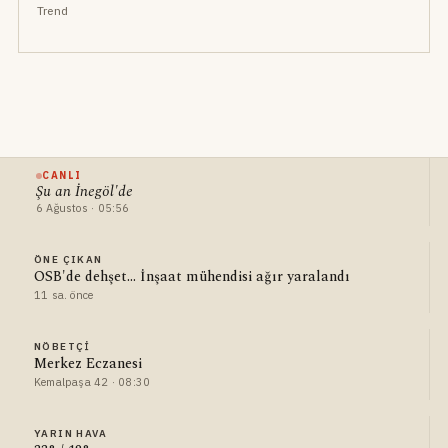
Trend
CANLI
Şu an İnegöl'de
6 Ağustos · 05:56
ÖNE ÇIKAN
OSB'de dehşet... İnşaat mühendisi ağır yaralandı
11 sa. önce
NÖBETÇI
Merkez Eczanesi
Kemalpaşa 42 · 08:30
YARIN HAVA