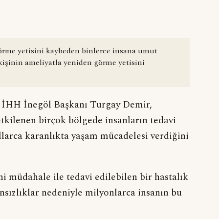
görme yetisini kaybeden binlerce insana umut
kişinin ameliyatla yeniden görme yetisini
n İHH İnegöl Başkanı Turgay Demir,
etkilenen birçok bölgede insanların tedavi
yıllarca karanlıkta yaşam mücadelesi verdiğini
i müdahale ile tedavi edilebilen bir hastalık
sızlıklar nedeniyle milyonlarca insanın bu