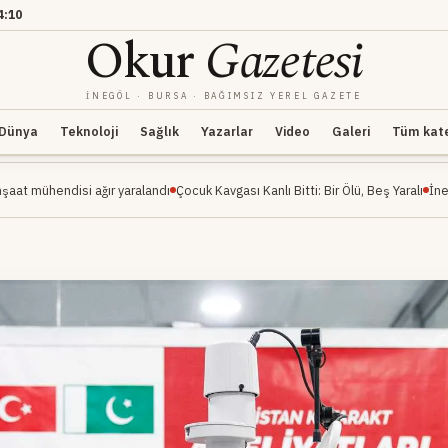
4:10
Okur
Gazetesi
İNEGÖL · BURSA · BAĞIMSIZ YEREL GAZETE
Dünya
Teknoloji
Sağlık
Yazarlar
Video
Galeri
Tüm kateg
ağır yaralandı
Çocuk Kavgası Kanlı Bitti: Bir Ölü, Beş Yaralı
İnegöl Millet Bahçe