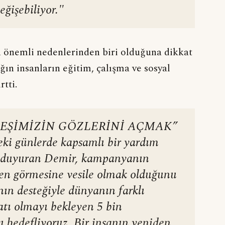
ğişebiliyor."
n önemli nedenlerinden biri olduğuna dikkat
ın insanların eğitim, çalışma ve sosyal
rtti.
DEŞİMİZİN GÖZLERİNİ AÇMAK”
i günlerde kapsamlı bir yardım
ı duyuran Demir, kampanyanın
den görmesine vesile olmak olduğunu
nın desteğiyle dünyanın farklı
atı olmayı bekleyen 5 bin
ı hedefliyoruz. Bir insanın yeniden