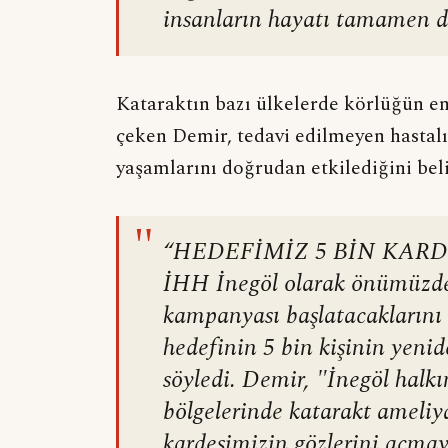
insanların hayatı tamamen de
Kataraktın bazı ülkelerde körlüğün e
çeken Demir, tedavi edilmeyen hastalığ
yaşamlarını doğrudan etkilediğini beli
"
“HEDEFİMİZ 5 BİN KAR
İHH İnegöl olarak önümüzdek
kampanyası başlatacakların
hedefinin 5 bin kişinin yeni
söyledi. Demir, "İnegöl halkı
bölgelerinde katarakt ameliy
kardeşimizin gözlerini açmay