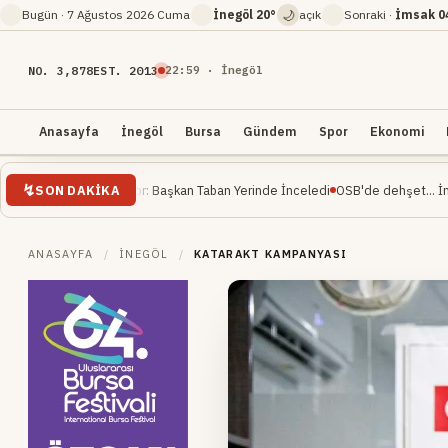
🌙
Bugün ·
7 Ağustos 2026 Cuma
İnegöl
20°
açık
Sonraki ·
İmsak
0
NO. 3,878
EST. 2013
22
:
59
· İnegöl
Anasayfa
İnegöl
Bursa
Gündem
Spor
Ekonomi
SON DAKIKA
am Ediyor: Başkan Taban Yerinde İnceledi
OSB'de dehşet... İnşaat mühendisi 
ANASAYFA
/
İNEGÖL
/
KATARAKT KAMPANYASI