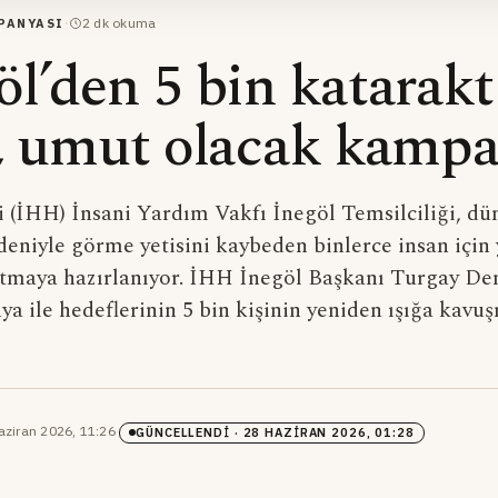
·
2
dk okuma
PANYASI
l’den 5 bin katarakt
, umut olacak kamp
 (İHH) İnsani Yardım Vakfı İnegöl Temsilciliği, dün
eniyle görme yetisini kaybeden binlerce insan için 
tmaya hazırlanıyor. İHH İnegöl Başkanı Turgay De
 ile hedeflerinin 5 bin kişinin yeniden ışığa kavuş
aziran 2026, 11:26
·
GÜNCELLENDI
· 28 HAZIRAN 2026, 01:28