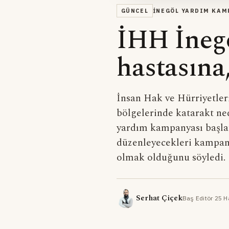
GÜNCEL
İNEGÖL YARDIM KAM
İHH İnegö
hastasına
İnsan Hak ve Hürriyetleri
bölgelerinde katarakt ned
yardım kampanyası başla
düzenleyecekleri kampanya
olmak olduğunu söyledi.
Serhat Çiçek
Baş Editör
·
25 H