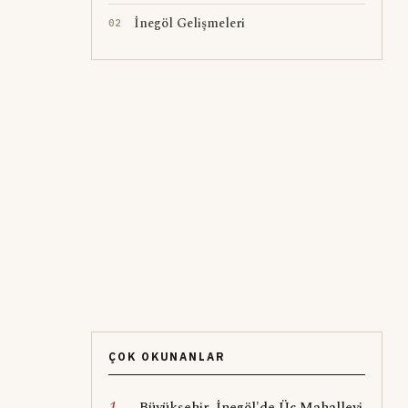
İnegöl Gelişmeleri
0
2
ÇOK OKUNANLAR
1
Büyükşehir, İnegöl'de Üç Mahalleyi