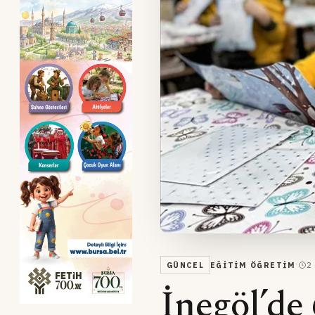
·
2
GÜNCEL
EĞITIM ÖĞRETIM
İnegöl’de