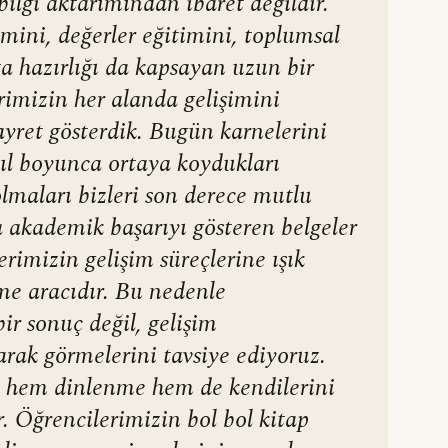
bilgi aktarımından ibaret değildir.
mini, değerler eğitimini, toplumsal
ta hazırlığı da kapsayan uzun bir
erimizin her alanda gelişimini
ayret gösterdik. Bugün karnelerini
yıl boyunca ortaya koydukları
olmaları bizleri son derece mutlu
a akademik başarıyı gösteren belgeler
rimizin gelişim süreçlerine ışık
me aracıdır. Bu nedenle
ir sonuç değil, gelişim
larak görmelerini tavsiye ediyoruz.
çin hem dinlenme hem de kendilerini
r. Öğrencilerimizin bol bol kitap