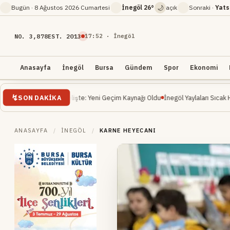
🌙
Bugün ·
8 Ağustos 2026 Cumartesi
İnegöl
26°
açık
Sonraki ·
Yats
NO. 3,878
EST. 2013
17
:
52
· İnegöl
Anasayfa
İnegöl
Bursa
Gündem
Spor
Ekonomi
SON DAKIKA
 Yükselişte: Yeni Geçim Kaynağı Oldu
İnegöl Yaylaları Sıcak Havalarda Doğa Se
ANASAYFA
/
İNEGÖL
/
KARNE HEYECANI