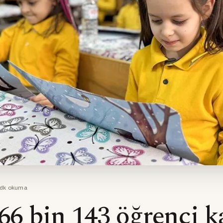
dk okuma
 66 bin 143 öğrenci k