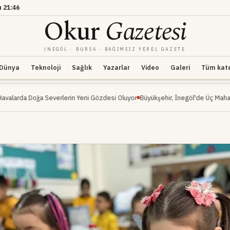
ı
21:46
Okur
Gazetesi
İNEGÖL · BURSA · BAĞIMSIZ YEREL GAZETE
Dünya
Teknoloji
Sağlık
Yazarlar
Video
Galeri
Tüm kateg
verlerin Yeni Gözdesi Oluyor
Büyükşehir, İnegöl'de Üç Mahalleyi Kapsayan Ul