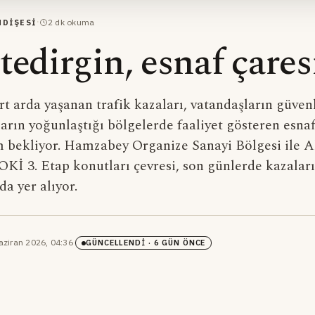
·
2
dk okuma
NDIŞESI
edirgin, esnaf çares
 arda yaşanan trafik kazaları, vatandaşların güvenl
ların yoğunlaştığı bölgelerde faaliyet gösteren esnaf
üm bekliyor. Hamzabey Organize Sanayi Bölgesi ile A
Kİ 3. Etap konutları çevresi, son günlerde kazaları
a yer alıyor.
aziran 2026, 04:36
·
GÜNCELLENDI
· 6 GÜN ÖNCE