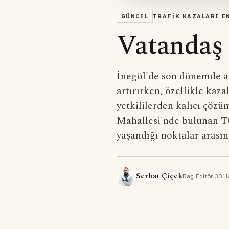
GÜNCEL
TRAFIK KAZALARI E
Vatandaş t
İnegöl'de son dönemde art
artırırken, özellikle kaza
yetkililerden kalıcı çöz
Mahallesi'nde bulunan TO
yaşandığı noktalar arasınd
Serhat Çiçek
Baş Editör
·
30 H