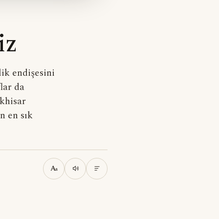
iz
ik endişesini
lar da
khisar
n en sık
A
a