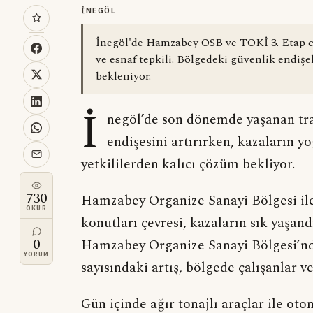
İNEGÖL
İnegöl'de Hamzabey OSB ve TOKİ 3. Etap civ
ve esnaf tepkili. Bölgedeki güvenlik endişele
bekleniyor.
İ
negöl’de son dönemde yaşanan traf
endişesini artırırken, kazaların y
yetkililerden kalıcı çözüm bekliyor.
730
Hamzabey Organize Sanayi Bölgesi il
OKUR
konutları çevresi, kazaların sık yaşand
0
Hamzabey Organize Sanayi Bölgesi’nd
YORUM
sayısındaki artış, bölgede çalışanlar ve
Gün içinde ağır tonajlı araçlar ile ot