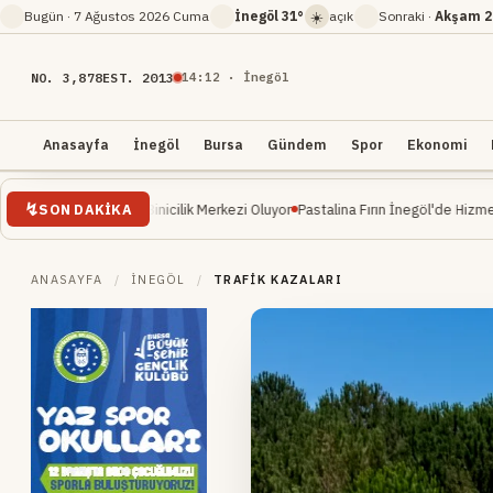
☀️
Bugün ·
7 Ağustos 2026 Cuma
İnegöl
31°
açık
Sonraki ·
Akşam
2
NO. 3,878
EST. 2013
14
:
12
· İnegöl
Anasayfa
İnegöl
Bursa
Gündem
Spor
Ekonomi
SON DAKIKA
kezi Atlı Binicilik Merkezi Oluyor
Pastalina Fırın İnegöl'de Hizmete Açıldı
Al
ANASAYFA
/
İNEGÖL
/
TRAFIK KAZALARI