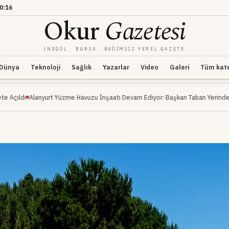
0:16
Okur
Gazetesi
İNEGÖL · BURSA · BAĞIMSIZ YEREL GAZETE
Dünya
Teknoloji
Sağlık
Yazarlar
Video
Galeri
Tüm kateg
anyurt Yüzme Havuzu İnşaatı Devam Ediyor: Başkan Taban Yerinde İnceledi
OS