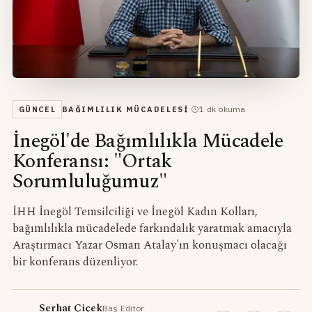
·
1
dk okuma
GÜNCEL
BAĞIMLILIK MÜCADELESI
İnegöl'de Bağımlılıkla Mücadele
Konferansı: "Ortak
Sorumluluğumuz"
İHH İnegöl Temsilciliği ve İnegöl Kadın Kolları,
bağımlılıkla mücadelede farkındalık yaratmak amacıyla
Araştırmacı Yazar Osman Atalay'ın konuşmacı olacağı
bir konferans düzenliyor.
Serhat Çiçek
Baş Editör
·