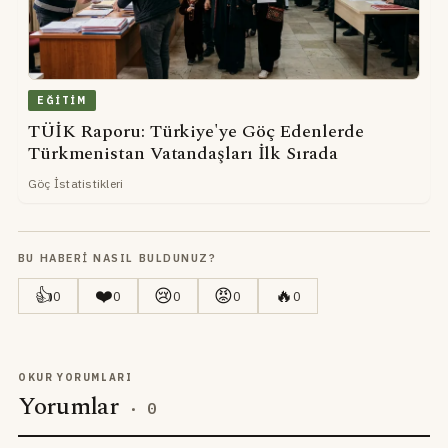
EĞITIM
TÜİK Raporu: Türkiye'ye Göç Edenlerde
Türkmenistan Vatandaşları İlk Sırada
Göç İstatistikleri
BU HABERI NASIL BULDUNUZ?
👍
❤️
😢
😡
🔥
0
0
0
0
0
OKUR YORUMLARI
Yorumlar
·
0