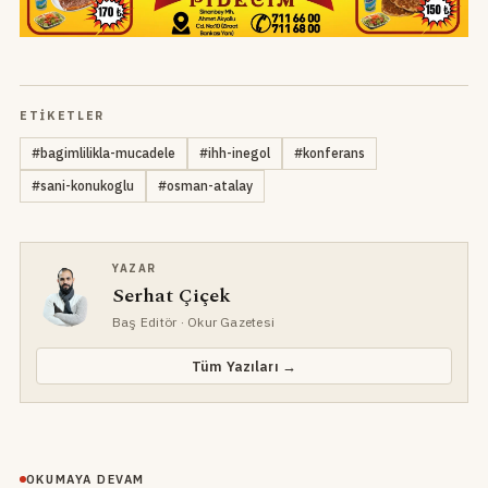
ETIKETLER
#
bagimlilikla-mucadele
#
ihh-inegol
#
konferans
#
sani-konukoglu
#
osman-atalay
YAZAR
Serhat Çiçek
Baş Editör
· Okur Gazetesi
Tüm Yazıları →
OKUMAYA DEVAM