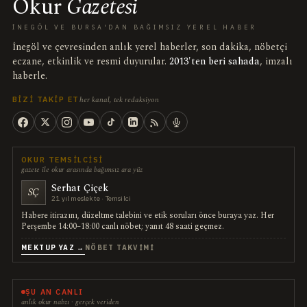
Okur
Gazetesi
İNEGÖL VE BURSA'DAN BAĞIMSIZ YEREL HABER
İnegöl ve çevresinden anlık yerel haberler, son dakika, nöbetçi
eczane, etkinlik ve resmi duyurular.
2013'ten beri sahada
, imzalı
haberle.
her kanal, tek redaksiyon
BIZI TAKIP ET
OKUR TEMSILCISI
gazete ile okur arasında bağımsız ara yüz
Serhat Çiçek
SÇ
21 yıl meslekte · Temsilci
Habere itirazını, düzeltme talebini ve etik soruları önce buraya yaz. Her
Perşembe 14:00–18:00 canlı nöbet; yanıt 48 saati geçmez.
MEKTUP YAZ →
NÖBET TAKVIMI
ŞU AN CANLI
anlık okur nabzı · gerçek veriden