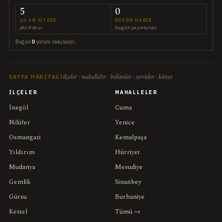
5
0
ŞU AN SITEDE
BUGÜN HABER
aktif okur
bugün yayınlanan
Bugün
0
yorum onaylandı.
ilçeler · mahalleler · bölümler · servisler · künye
SAYFA HARITASI
İLÇELER
MAHALLELER
İnegöl
Cuma
Nilüfer
Yenice
Osmangazi
Kemalpaşa
Yıldırım
Hürriyet
Mudanya
Mesudiye
Gemlik
Sinanbey
Gürsu
Burhaniye
Kestel
Tümü →