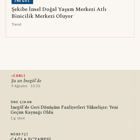
İNEGÖL
Şekibe İnsel Doğal Yaşam Merkezi Atlı
Binicilik Merkezi Oluyor
Trend
CANLI
Şu an İnegöl'de
9 Ağustos · 15:35
ÖNE ÇIKAN
İnegöl'de Geri Dönüşüm Faaliyetleri Yükselişte: Yeni
Geçim Kaynağı Oldu
1 g. önce
NÖBETÇI
ÇAĞLA ECZANESİ