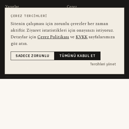
Yazarlar
Çerez
Muhabirler
Gizlilik
ÇEREZ TERCIHLERI
Sitenin çalışması için zorunlu çerezler her zaman
Editörler
Kullanım Şartları
aktiftir. Ziyaret istatistikleri için onayınızı istiyoruz.
Detaylar için
Çerez Politikası
ve
KVKK
sayfalarımıza
bu hafta en çok aranan
YEREL ARANANLAR
göz atın.
İnegöl
inegol-belediyesi
alper-taban
trafik-kazasi
İnegöl Haber
SADECE ZORUNLU
TÜMÜNÜ KABUL ET
Güncel
Haberler
bursa-buyuksehir-belediyesi
Bursa
Ekonomi
Tercihleri yönet
futbol
İnegölspor
dört kanal · dört farklı ritim
HABERI TAKIP ET
E-Bülten
ABONE OL →
her sabah 07:00
WhatsApp Hattı
KATIL →
son dakika
Push Bildirim