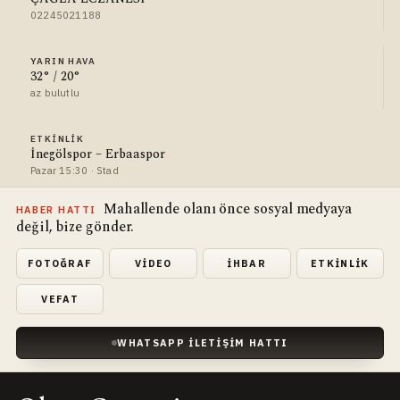
02245021188
YARIN HAVA
32° / 20°
az bulutlu
ETKINLIK
İnegölspor – Erbaaspor
Pazar 15:30 · Stad
Mahallende olanı önce sosyal medyaya
HABER HATTI
değil, bize gönder.
FOTOĞRAF
VIDEO
İHBAR
ETKINLIK
VEFAT
WHATSAPP İLETIŞIM HATTI