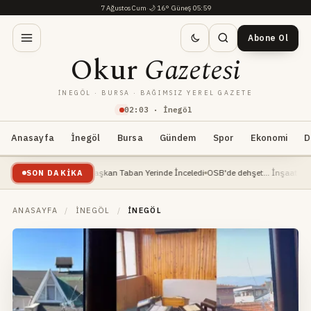
7 Ağustos Cum
·
🌙
16°
·
Güneş 05:59
Abone Ol
Okur
Gazetesi
İNEGÖL · BURSA · BAĞIMSIZ YEREL GAZETE
02
:
03
· İnegöl
Anasayfa
İnegöl
Bursa
Gündem
Spor
Ekonomi
D
vam Ediyor: Başkan Taban Yerinde İnceledi
OSB'de dehşet... İnşaat mühendisi ağı
SON DAKIKA
ANASAYFA
/
İNEGÖL
/
İNEGÖL