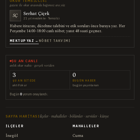
OKUR TEMSILCISI
gazete ile okur arasında bağımsız ara yüz
Serhat Çiçek
SÇ
21 yıl meslekte · Temsilci
Habere itirazını, düzeltme talebini ve etik soruları önce buraya yaz. Her
Perşembe 14:00–18:00 canlı nöbet; yanıt 48 saati geçmez.
MEKTUP YAZ →
NÖBET TAKVIMI
ŞU AN CANLI
anlık okur nabzı · gerçek veriden
3
0
ŞU AN SITEDE
BUGÜN HABER
aktif okur
bugün yayınlanan
Bugün
0
yorum onaylandı.
ilçeler · mahalleler · bölümler · servisler · künye
SAYFA HARITASI
İLÇELER
MAHALLELER
İnegöl
Cuma