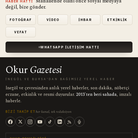
Mahallende olanı önce sosyal medyaya
HABER HATTI
değil, bize gönder.
FOTOĞRAF
VIDEO
İHBAR
ETKINLIK
VEFAT
WHATSAPP İLETIŞIM HATTI
Okur
Gazetesi
İNEGÖL VE BURSA'DAN BAĞIMSIZ YEREL HABER
İnegöl ve çevresinden anlık yerel haberler, son dakika, nöbetçi
eczane, etkinlik ve resmi duyurular.
2013'ten beri sahada
, imzalı
haberle.
her kanal, tek redaksiyon
BIZI TAKIP ET