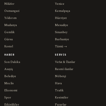
Nilüfer
Yenice
Osmangazi
Kemalpaşa
Yıldırım
Hürriyet
Mudanya
Mesudiye
Gemlik
Sinanbey
Gürsu
Burhaniye
Kestel
Tümü →
HABER
SERVIS
Son Dakika
Vefat & İlanlar
Asayiş
Resmî ilanlar
Belediye
Nöbetçi
Meclis
Hava
Ekonomi
Trafik
Spor
Kesintiler
Etkinlikler
Pazarlar