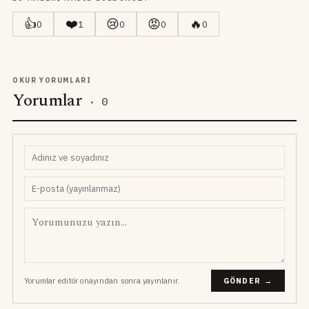
👍
❤️
😢
😡
🔥
0
1
0
0
0
OKUR YORUMLARI
Yorumlar
·
0
Yorumlar editör onayından sonra yayınlanır.
GÖNDER →