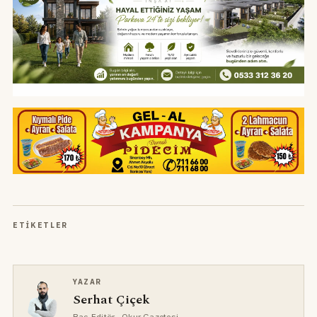
ETIKETLER
YAZAR
Serhat Çiçek
Baş Editör
· Okur Gazetesi