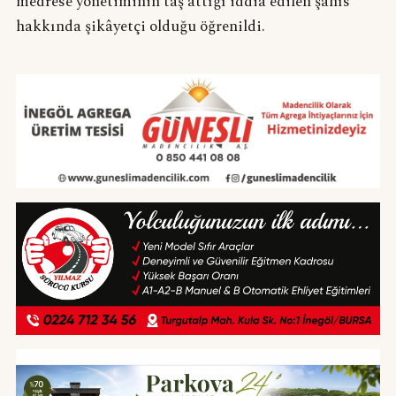
medrese yönetiminin taş attığı iddia edilen şahıs
hakkında şikâyetçi olduğu öğrenildi.