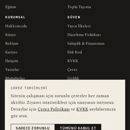
Eğitim
Toplu Taşıma
KURUMSAL
GÜVEN
Hakkımızda
Yayın İlkeleri
Künye
Düzeltme Politikası
Reklam
Sahiplik & Finansman
Kariyer
Etik Kod
İletişim
KVKK
Yazarlar
Çerez
Muhabirler
Gizlilik
Editörler
Kullanım Şartları
ÇEREZ TERCIHLERI
Sitenin çalışması için zorunlu çerezler her zaman
aktiftir. Ziyaret istatistikleri için onayınızı istiyoruz.
bu hafta en çok aranan
YEREL ARANANLAR
Detaylar için
Çerez Politikası
ve
KVKK
sayfalarımıza
göz atın.
İnegöl
inegol-belediyesi
alper-taban
trafik-kazasi
İnegöl Haber
Haberler
Güncel
Bursa
bursa-buyuksehir-belediyesi
chp
SADECE ZORUNLU
TÜMÜNÜ KABUL ET