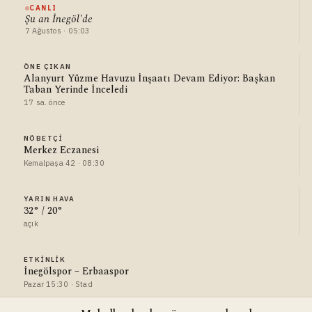
CANLI
Şu an İnegöl'de
7 Ağustos · 05:03
ÖNE ÇIKAN
Alanyurt Yüzme Havuzu İnşaatı Devam Ediyor: Başkan
Taban Yerinde İnceledi
17 sa. önce
NÖBETÇI
Merkez Eczanesi
Kemalpaşa 42 · 08:30
YARIN HAVA
32° / 20°
açık
ETKINLIK
İnegölspor – Erbaaspor
Pazar 15:30 · Stad