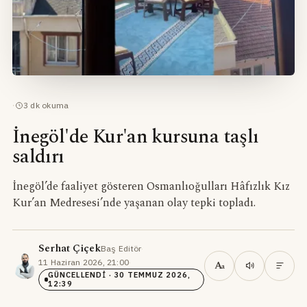
·
3
dk okuma
İnegöl'de Kur'an kursuna taşlı
saldırı
İnegöl’de faaliyet gösteren Osmanlıoğulları Hâfızlık Kız
Kur’an Medresesi’nde yaşanan olay tepki topladı.
Serhat Çiçek
Baş Editör
·
11 Haziran 2026, 21:00
·
A
a
GÜNCELLENDI
· 30 TEMMUZ 2026,
12:39