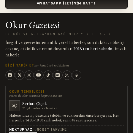
WHATSAPP İLETIŞIM HATTI
Okur
Gazetesi
İNEGÖL VE BURSA'DAN BAĞIMSIZ YEREL HABER
İnegöl ve çevresinden anlık yerel haberler, son dakika, nöbetçi
eczane, etkinlik ve resmi duyurular.
2013'ten beri sahada
, imzalı
haberle.
her kanal, tek redaksiyon
BIZI TAKIP ET
OKUR TEMSILCISI
gazete ile okur arasında bağımsız ara yüz
Serhat Çiçek
SÇ
21 yıl meslekte · Temsilci
Habere itirazını, düzeltme talebini ve etik soruları önce buraya yaz. Her
Perşembe 14:00–18:00 canlı nöbet; yanıt 48 saati geçmez.
MEKTUP YAZ →
NÖBET TAKVIMI