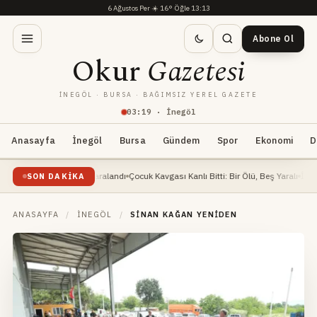
6 Ağustos Per
·
☀️
16°
·
Öğle 13:13
Abone Ol
Okur
Gazetesi
İNEGÖL · BURSA · BAĞIMSIZ YEREL GAZETE
03
:
19
· İnegöl
Anasayfa
İnegöl
Bursa
Gündem
Spor
Ekonomi
D
mühendisi ağır yaralandı
Çocuk Kavgası Kanlı Bitti: Bir Ölü, Beş Yaralı
İnegöl Mille
SON DAKIKA
ANASAYFA
/
İNEGÖL
/
SINAN KAĞAN YENIDEN