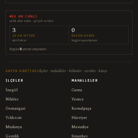
ŞU AN CANLI
anlık okur nabzı · gerçek veriden
3
0
ŞU AN SITEDE
BUGÜN HABER
aktif okur
bugün yayınlanan
Bugün
0
yorum onaylandı.
ilçeler · mahalleler · bölümler · servisler · künye
SAYFA HARITASI
İLÇELER
MAHALLELER
İnegöl
Cuma
Nilüfer
Yenice
Osmangazi
Kemalpaşa
Yıldırım
Hürriyet
Mudanya
Mesudiye
Gemlik
Sinanbey