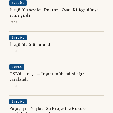
İNEGÖL
İnegöl'ün sevilen Doktoru Ozan Kiliççi dünya
evine girdi
Trend
İNEGÖL
İnegöl'de ölü bulundu
Trend
BURSA
OSB'de dehşet... İnşaat mühendisi ağır
yaralandı
Trend
İNEGÖL
Paşaçayırı Yaylası Su Projesine Hukuki