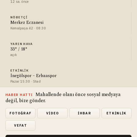
12 sa. önce
NÖBETÇI
Merkez Eczanesi
Kemalpaşa 42 · 08:30
YARIN HAVA
33° / 18°
açık
ETKINLIK
İnegölspor – Erbaaspor
Pazar 15:30 · Stad
Mahallende olanı önce sosyal medyaya
HABER HATTI
değil, bize gönder.
FOTOĞRAF
VIDEO
İHBAR
ETKINLIK
VEFAT