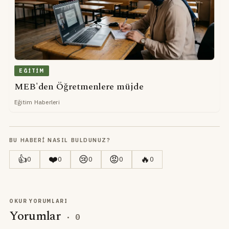
EĞITIM
MEB'den Öğretmenlere müjde
Eğitim Haberleri
BU HABERI NASIL BULDUNUZ?
👍
❤️
😢
😡
🔥
0
0
0
0
0
OKUR YORUMLARI
Yorumlar
·
0