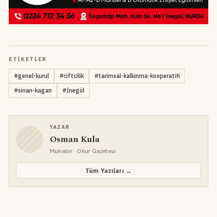
ETIKETLER
#
genel-kurul
#
ciftcilik
#
tarimsal-kalkinma-kooperatifi
#
sinan-kagan
#
İnegöl
YAZAR
Osman Kula
Muhabir
· Okur Gazetesi
Tüm Yazıları →