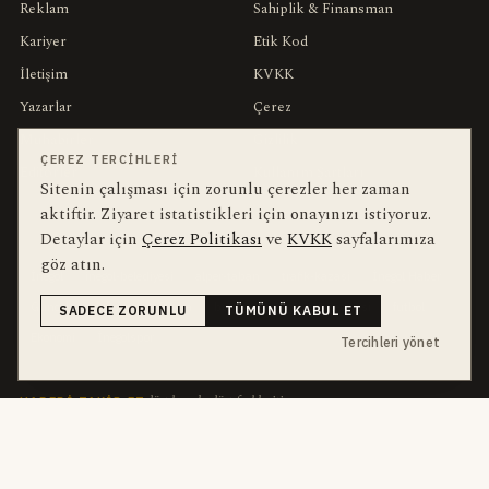
Reklam
Sahiplik & Finansman
Kariyer
Etik Kod
İletişim
KVKK
Yazarlar
Çerez
Muhabirler
Gizlilik
ÇEREZ TERCIHLERI
Editörler
Kullanım Şartları
Sitenin çalışması için zorunlu çerezler her zaman
aktiftir. Ziyaret istatistikleri için onayınızı istiyoruz.
Detaylar için
Çerez Politikası
ve
KVKK
sayfalarımıza
bu hafta en çok aranan
YEREL ARANANLAR
göz atın.
İnegöl
inegol-belediyesi
alper-taban
trafik-kazasi
İnegöl Haber
Güncel
Haberler
Bursa
bursa-buyuksehir-belediyesi
futbol
SADECE ZORUNLU
TÜMÜNÜ KABUL ET
Ekonomi
İnegölspor
Tercihleri yönet
dört kanal · dört farklı ritim
HABERI TAKIP ET
E-Bülten
ABONE OL →
her sabah 07:00