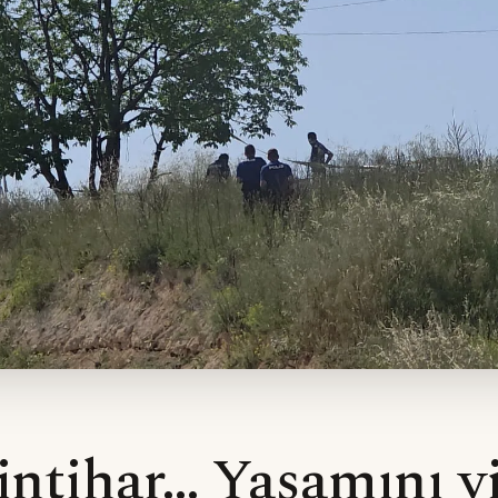
intihar… Yaşamını yi