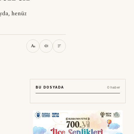
yda, henüz
A
a
BU DOSYADA
0 haber