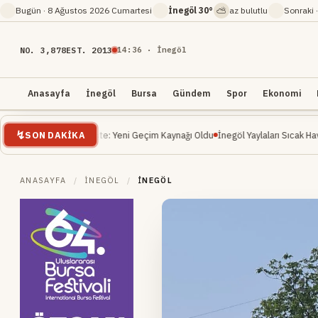
⛅
Bugün ·
8 Ağustos 2026 Cumartesi
İnegöl
30°
az bulutlu
Sonraki 
NO. 3,878
EST. 2013
14
:
36
· İnegöl
Anasayfa
İnegöl
Bursa
Gündem
Spor
Ekonomi
SON DAKIKA
 Yükselişte: Yeni Geçim Kaynağı Oldu
İnegöl Yaylaları Sıcak Havalarda Doğa Se
ANASAYFA
/
İNEGÖL
/
İNEGÖL