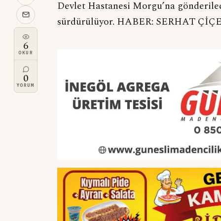
Devlet Hastanesi Morgu’na gönderilece
sürdürülüyor. HABER: SERHAT ÇİÇ
6
OKUR
0
YORUM