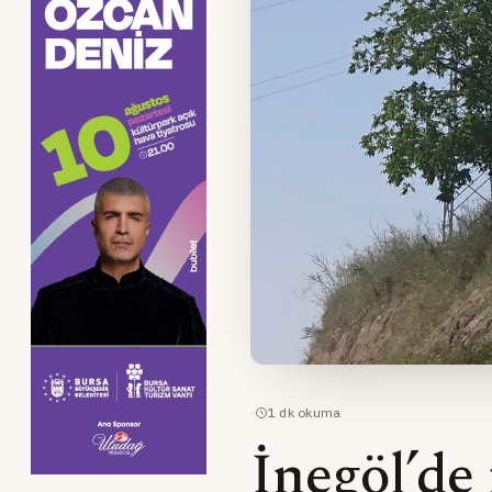
·
1
dk okuma
İnegöl’de 