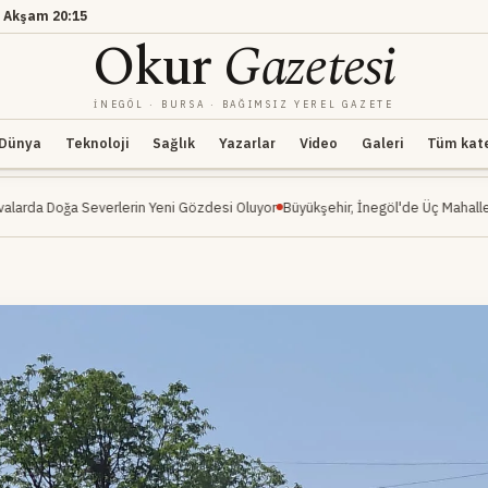
·
Akşam
20:15
Okur
Gazetesi
İNEGÖL · BURSA · BAĞIMSIZ YEREL GAZETE
Dünya
Teknoloji
Sağlık
Yazarlar
Video
Galeri
Tüm kateg
verlerin Yeni Gözdesi Oluyor
Büyükşehir, İnegöl'de Üç Mahalleyi Kapsayan Ul