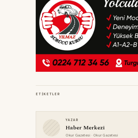
ETIKETLER
YAZAR
Haber Merkezi
Okur Gazetesi
· Okur Gazetesi