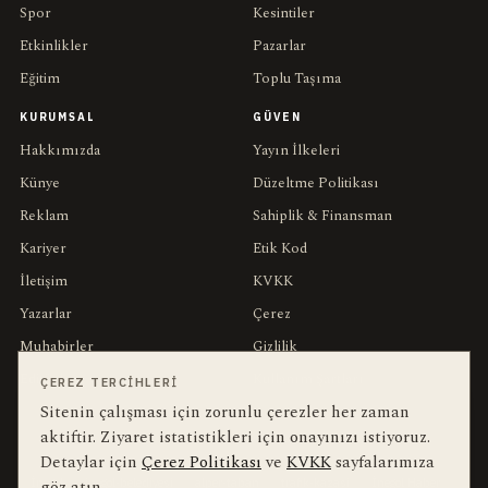
Spor
Kesintiler
Etkinlikler
Pazarlar
Eğitim
Toplu Taşıma
KURUMSAL
GÜVEN
Hakkımızda
Yayın İlkeleri
Künye
Düzeltme Politikası
Reklam
Sahiplik & Finansman
Kariyer
Etik Kod
İletişim
KVKK
Yazarlar
Çerez
Muhabirler
Gizlilik
Editörler
Kullanım Şartları
ÇEREZ TERCIHLERI
Sitenin çalışması için zorunlu çerezler her zaman
aktiftir. Ziyaret istatistikleri için onayınızı istiyoruz.
bu hafta en çok aranan
YEREL ARANANLAR
Detaylar için
Çerez Politikası
ve
KVKK
sayfalarımıza
göz atın.
İnegöl
inegol-belediyesi
alper-taban
trafik-kazasi
İnegöl Haber