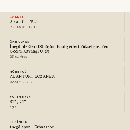
CANLI
Şu an İnegöl'de
8 Ağustos · 19:12
ÖNE ÇIKAN
İnegöl'de Geri Dönüşüm Faaliyetleri Yükselişte: Yeni
Geçim Kaynağı Oldu
25 sa. önce
NÖBETÇI
ALANYURT ECZANESİ
02247192030
YARIN HAVA
31° / 21°
açık
ETKINLIK
İnegölspor – Erbaaspor