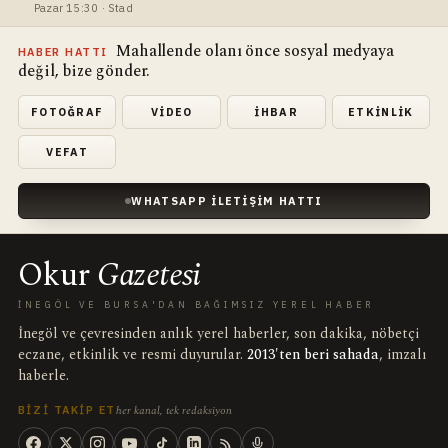
Pazar 15:30 · Stad
Mahallende olanı önce sosyal medyaya
HABER HATTI
değil, bize gönder.
FOTOĞRAF
VIDEO
İHBAR
ETKINLIK
VEFAT
WHATSAPP İLETIŞIM HATTI
Okur
Gazetesi
İNEGÖL VE BURSA'DAN BAĞIMSIZ YEREL HABER
İnegöl ve çevresinden anlık yerel haberler, son dakika, nöbetçi
eczane, etkinlik ve resmi duyurular.
2013'ten beri sahada
, imzalı
haberle.
her kanal, tek redaksiyon
BIZI TAKIP ET