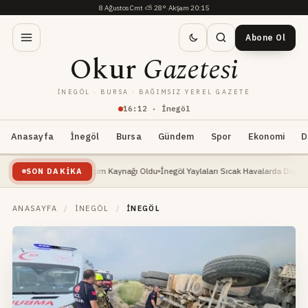
8 Ağustos Cmt
·
⛅
28°
·
Akşam 20:15
Abone Ol
Okur
Gazetesi
İNEGÖL · BURSA · BAĞIMSIZ YEREL GAZETE
16
:
12
· İnegöl
Anasayfa
İnegöl
Bursa
Gündem
Spor
Ekonomi
D
lişte: Yeni Geçim Kaynağı Oldu
İnegöl Yaylaları Sıcak Havalarda Doğa Severlerin Y
SON DAKIKA
ANASAYFA
/
İNEGÖL
/
İNEGÖL