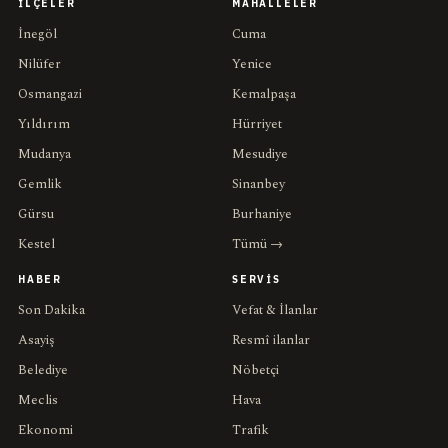
İLÇELER
MAHALLELER
İnegöl
Cuma
Nilüfer
Yenice
Osmangazi
Kemalpaşa
Yıldırım
Hürriyet
Mudanya
Mesudiye
Gemlik
Sinanbey
Gürsu
Burhaniye
Kestel
Tümü →
HABER
SERVIS
Son Dakika
Vefat & İlanlar
Asayiş
Resmî ilanlar
Belediye
Nöbetçi
Meclis
Hava
Ekonomi
Trafik