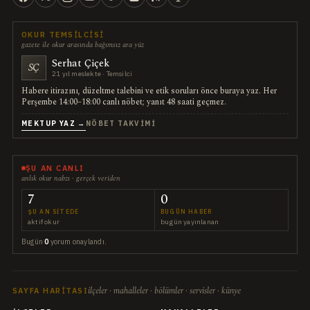
OKUR TEMSILCISI
gazete ile okur arasında bağımsız ara yüz
Serhat Çiçek
SÇ
21 yıl meslekte · Temsilci
Habere itirazını, düzeltme talebini ve etik soruları önce buraya yaz. Her
Perşembe 14:00–18:00 canlı nöbet; yanıt 48 saati geçmez.
MEKTUP YAZ →
NÖBET TAKVIMI
ŞU AN CANLI
anlık okur nabzı · gerçek veriden
7
0
ŞU AN SITEDE
BUGÜN HABER
aktif okur
bugün yayınlanan
Bugün
0
yorum onaylandı.
ilçeler · mahalleler · bölümler · servisler · künye
SAYFA HARITASI