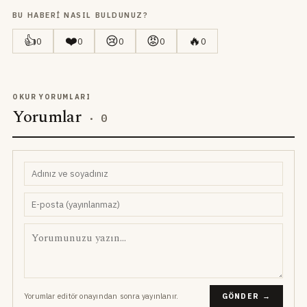
BU HABERI NASIL BULDUNUZ?
👍
❤️
😢
😡
🔥
0
0
0
0
0
OKUR YORUMLARI
Yorumlar
·
0
Yorumlar editör onayından sonra yayınlanır.
GÖNDER →