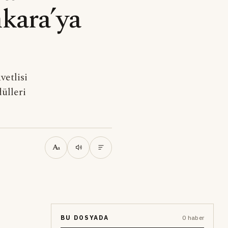
nkara’ya
etlisi
ülleri
A
a
BU DOSYADA
0 haber