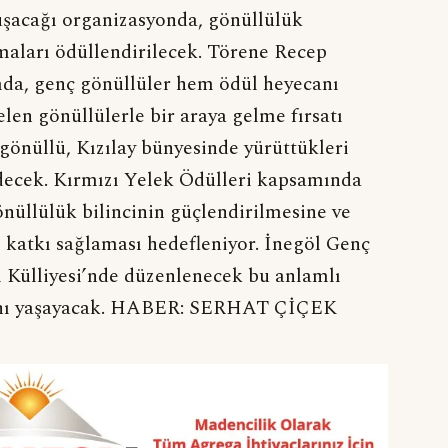
uşacağı organizasyonda, gönüllülük
şmaları ödüllendirilecek. Törene Recep
da, genç gönüllüler hem ödül heyecanı
len gönüllülerle bir araya gelme fırsatı
 gönüllü, Kızılay bünyesinde yürüttükleri
edecek. Kırmızı Yelek Ödülleri kapsamında
nüllülük bilincinin güçlendirilmesine ve
e katkı sağlaması hedefleniyor. İnegöl Genç
ı Külliyesi’nde düzenlenecek bu anlamlı
nını yaşayacak. HABER: SERHAT ÇİÇEK