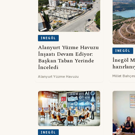
İNEGÖL
Alanyurt Yüzme Havuzu
İNEGÖL
İnşaatı Devam Ediyor:
İnegöl M
Başkan Taban Yerinde
hazırlanı
İnceledi
Millet Bahçes
Alanyurt Yüzme Havuzu
İNEGÖL