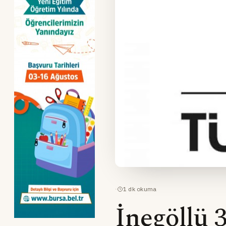
·
1
dk okuma
İnegöllü 