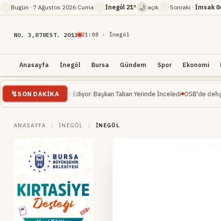
🌙
Bugün ·
7 Ağustos 2026 Cuma
İnegöl
21°
açık
Sonraki ·
İmsak
0
NO. 3,878
EST. 2013
21
:
08
· İnegöl
Anasayfa
İnegöl
Bursa
Gündem
Spor
Ekonomi
SON DAKIKA
şaatı Devam Ediyor: Başkan Taban Yerinde İnceledi
OSB'de dehşet... İnşaat 
ANASAYFA
/
İNEGÖL
/
İNEGÖL