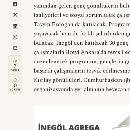
yanından gelen genç gönüllülerin bul
faaliyetleri ve sosyal sorumluluk çalı
Tayyip Erdoğan da katılacak. Program
yaşayacak hem de farklı şehirlerden ge
bulacak. İnegöl’den katılacak 30 genç
çalışmalarla ilçeyi Ankara’da temsil 
düzenlenecek programın, gençlerin gö
7
başarılı çalışmaların teşvik edilmesin
OKUR
Kızılay gönüllüleri, Cumhurbaşkanlığ
0
organizasyonda yer almanın heyeca
YORUM