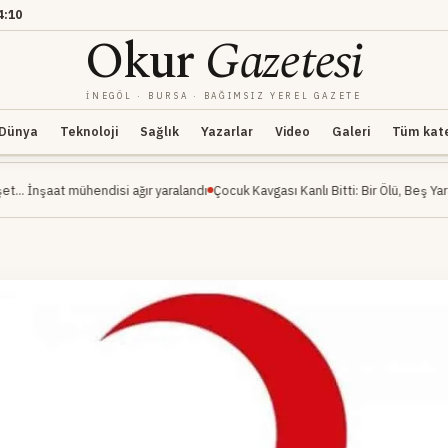
4:10
Okur
Gazetesi
İNEGÖL · BURSA · BAĞIMSIZ YEREL GAZETE
Dünya
Teknoloji
Sağlık
Yazarlar
Video
Galeri
Tüm kateg
mühendisi ağır yaralandı
Çocuk Kavgası Kanlı Bitti: Bir Ölü, Beş Yaralı
İnegöl Mi