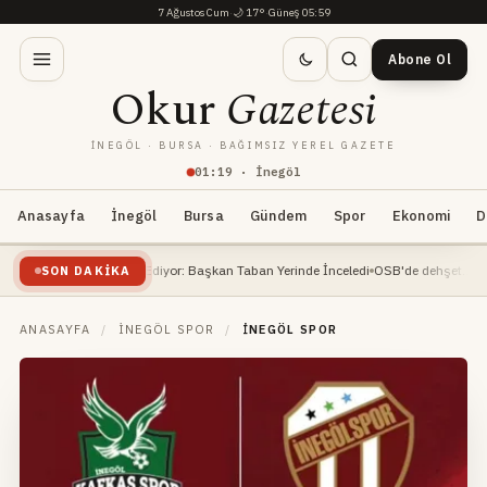
7 Ağustos Cum
·
🌙
17°
·
Güneş 05:59
Abone Ol
Okur
Gazetesi
İNEGÖL · BURSA · BAĞIMSIZ YEREL GAZETE
01
:
19
· İnegöl
Anasayfa
İnegöl
Bursa
Gündem
Spor
Ekonomi
D
nşaatı Devam Ediyor: Başkan Taban Yerinde İnceledi
OSB'de dehşet... İnşaat mühe
SON DAKIKA
ANASAYFA
/
İNEGÖL SPOR
/
İNEGÖL SPOR