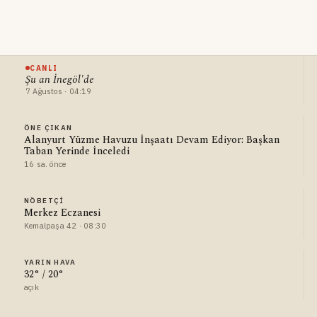
CANLI
Şu an İnegöl'de
7 Ağustos · 04:19
ÖNE ÇIKAN
Alanyurt Yüzme Havuzu İnşaatı Devam Ediyor: Başkan
Taban Yerinde İnceledi
16 sa. önce
NÖBETÇI
Merkez Eczanesi
Kemalpaşa 42 · 08:30
YARIN HAVA
32° / 20°
açık