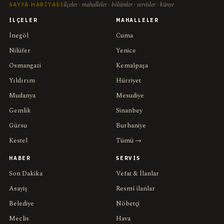
ilçeler · mahalleler · bölümler · servisler · künye
SAYFA HARITASI
İLÇELER
MAHALLELER
İnegöl
Cuma
Nilüfer
Yenice
Osmangazi
Kemalpaşa
Yıldırım
Hürriyet
Mudanya
Mesudiye
Gemlik
Sinanbey
Gürsu
Burhaniye
Kestel
Tümü →
HABER
SERVIS
Son Dakika
Vefat & İlanlar
Asayiş
Resmî ilanlar
Belediye
Nöbetçi
Meclis
Hava