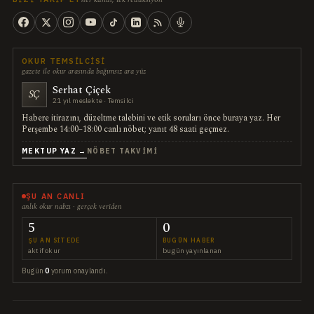
OKUR TEMSILCISI
gazete ile okur arasında bağımsız ara yüz
Serhat Çiçek
SÇ
21 yıl meslekte · Temsilci
Habere itirazını, düzeltme talebini ve etik soruları önce buraya yaz. Her
Perşembe 14:00–18:00 canlı nöbet; yanıt 48 saati geçmez.
MEKTUP YAZ →
NÖBET TAKVIMI
ŞU AN CANLI
anlık okur nabzı · gerçek veriden
5
0
ŞU AN SITEDE
BUGÜN HABER
aktif okur
bugün yayınlanan
Bugün
0
yorum onaylandı.