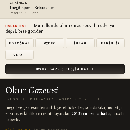
ETKINLIK
İnegölspor – Erbaaspor
Pazar 15:30 · Stad
Mahallende olanı önce sosyal medyaya
HABER HATTI
değil, bize gönder.
FOTOĞRAF
VIDEO
İHBAR
ETKINLIK
VEFAT
WHATSAPP İLETIŞIM HATTI
Okur
Gazetesi
İNEGÖL VE BURSA'DAN BAĞIMSIZ YEREL HABER
İnegöl ve çevresinden anlık yerel haberler, son dakika, nöbetçi
eczane, etkinlik ve resmi duyurular.
2013'ten beri sahada
, imzalı
haberle.
her kanal, tek redaksiyon
BIZI TAKIP ET