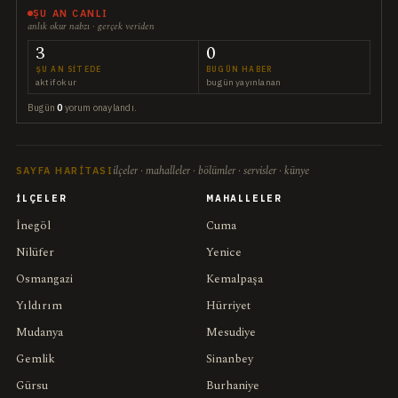
ŞU AN CANLI
anlık okur nabzı · gerçek veriden
3
0
ŞU AN SITEDE
BUGÜN HABER
aktif okur
bugün yayınlanan
Bugün
0
yorum onaylandı.
ilçeler · mahalleler · bölümler · servisler · künye
SAYFA HARITASI
İLÇELER
MAHALLELER
İnegöl
Cuma
Nilüfer
Yenice
Osmangazi
Kemalpaşa
Yıldırım
Hürriyet
Mudanya
Mesudiye
Gemlik
Sinanbey
Gürsu
Burhaniye