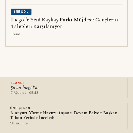
İNEGÖL
İnegöl’e Yeni Kaykay Parkı Müjdesi: Gençlerin
Talepleri Karşılanıyor
Trend
CANLI
Şu an İnegöl'de
7 Ağustos · 05:48
ÖNE ÇIKAN
Alanyurt Yüzme Havuzu İnşaatı Devam Ediyor: Başkan
Taban Yerinde İnceledi
18 sa. önce