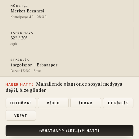
NÖBETÇI
Merkez Eczanesi
Kemalpaşa 42 · 08:30
YARIN HAVA
32° / 20°
açık
ETKINLIK
İnegölspor – Erbaaspor
Pazar 15:30 · Stad
Mahallende olanı önce sosyal medyaya
HABER HATTI
değil, bize gönder.
FOTOĞRAF
VIDEO
İHBAR
ETKINLIK
VEFAT
WHATSAPP İLETIŞIM HATTI