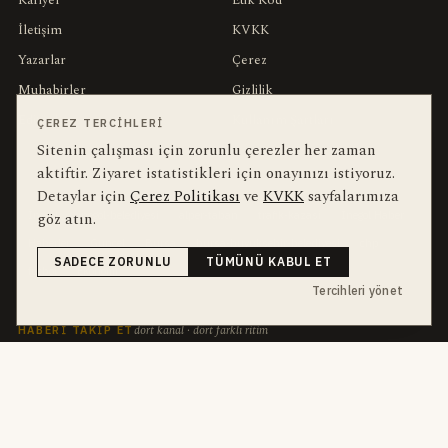
Kariyer
Etik Kod
İletişim
KVKK
Yazarlar
Çerez
Muhabirler
Gizlilik
Editörler
Kullanım Şartları
ÇEREZ TERCIHLERI
Sitenin çalışması için zorunlu çerezler her zaman
aktiftir. Ziyaret istatistikleri için onayınızı istiyoruz.
bu hafta en çok aranan
YEREL ARANANLAR
Detaylar için
Çerez Politikası
ve
KVKK
sayfalarımıza
göz atın.
İnegöl
inegol-belediyesi
alper-taban
trafik-kazasi
İnegöl Haber
Haberler
Güncel
Bursa
bursa-buyuksehir-belediyesi
chp
SADECE ZORUNLU
TÜMÜNÜ KABUL ET
futbol
Ekonomi
Tercihleri yönet
dört kanal · dört farklı ritim
HABERI TAKIP ET
E-Bülten
ABONE OL →
her sabah 07:00
WhatsApp Hattı
KATIL →
son dakika