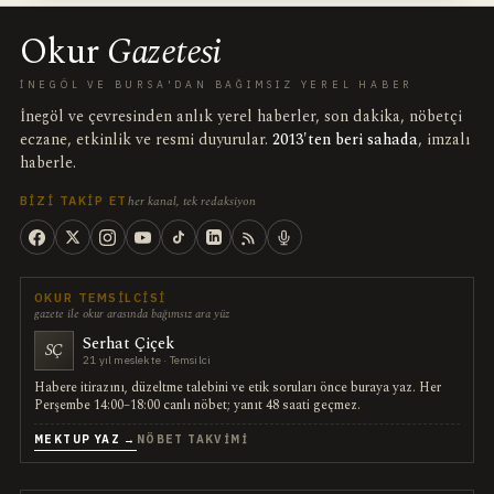
Okur
Gazetesi
İNEGÖL VE BURSA'DAN BAĞIMSIZ YEREL HABER
İnegöl ve çevresinden anlık yerel haberler, son dakika, nöbetçi
eczane, etkinlik ve resmi duyurular.
2013'ten beri sahada
, imzalı
haberle.
her kanal, tek redaksiyon
BIZI TAKIP ET
OKUR TEMSILCISI
gazete ile okur arasında bağımsız ara yüz
Serhat Çiçek
SÇ
21 yıl meslekte · Temsilci
Habere itirazını, düzeltme talebini ve etik soruları önce buraya yaz. Her
Perşembe 14:00–18:00 canlı nöbet; yanıt 48 saati geçmez.
MEKTUP YAZ →
NÖBET TAKVIMI