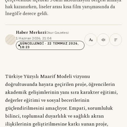
çerçevesinde ilçedeki 5 okul akreditasyon belgesi almaya
hak kazanırken, liseler arası kısa film yarışmasında da
İnegöl’e derece geldi.
Haber Merkezi
Okur Gazetesi
·
1 Haziran 2026, 21:04
·
A
a
GÜNCELLENDI
· 22 TEMMUZ 2026,
18:23
Türkiye Yüzyılı Maarif Modeli vizyonu
doğrultusunda hayata geçirilen proje, öğrencilerin
akademik gelişimlerinin yanı sıra karakter eğitimi,
değerler eğitimi ve sosyal becerilerinin
güçlendirilmesini amaçlıyor. Empati, sorumluluk
bilinci, toplumsal duyarlılık ve sağlıklı akran
ilişkilerinin geliştirilmesine katkı sunan proje,