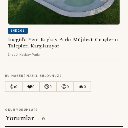
İNEGÖL
İnegöl’e Yeni Kaykay Parkı Müjdesi: Gençlerin
Talepleri Karşılanıyor
İnegöl Kaykay Parkı
BU HABERI NASIL BULDUNUZ?
👍
❤️
😢
😡
🔥
0
0
0
0
0
OKUR YORUMLARI
Yorumlar
·
0