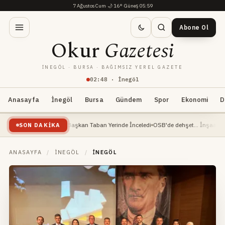
7 Ağustos Cum
·
🌙
16°
·
Güneş 05:59
Abone Ol
Okur
Gazetesi
İNEGÖL · BURSA · BAĞIMSIZ YEREL GAZETE
02
:
48
· İnegöl
Anasayfa
İnegöl
Bursa
Gündem
Spor
Ekonomi
D
evam Ediyor: Başkan Taban Yerinde İnceledi
OSB'de dehşet... İnşaat mühendisi ağ
SON DAKIKA
ANASAYFA
/
İNEGÖL
/
İNEGÖL