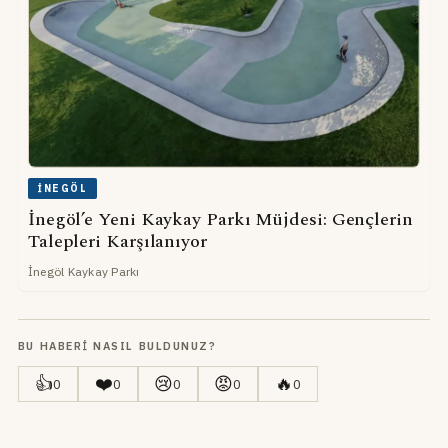
İNEGÖL
İnegöl’e Yeni Kaykay Parkı Müjdesi: Gençlerin
Talepleri Karşılanıyor
İnegöl Kaykay Parkı
BU HABERI NASIL BULDUNUZ?
👍
❤️
😢
😡
🔥
0
0
0
0
0