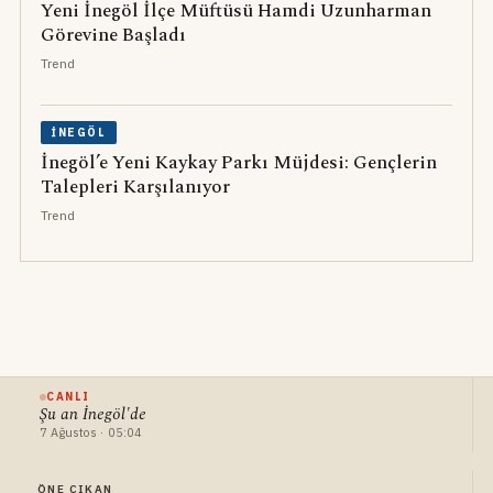
Yeni İnegöl İlçe Müftüsü Hamdi Uzunharman
Görevine Başladı
Trend
İNEGÖL
İnegöl’e Yeni Kaykay Parkı Müjdesi: Gençlerin
Talepleri Karşılanıyor
Trend
CANLI
Şu an İnegöl'de
7 Ağustos · 05:04
ÖNE ÇIKAN