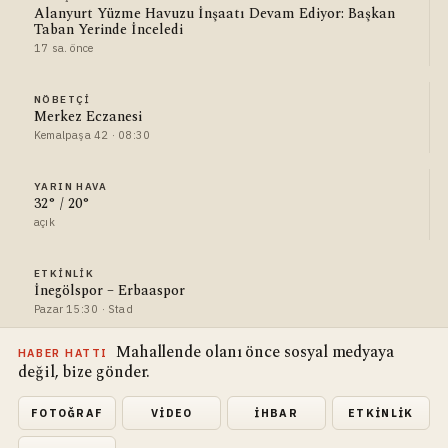
Alanyurt Yüzme Havuzu İnşaatı Devam Ediyor: Başkan
Taban Yerinde İnceledi
17 sa. önce
NÖBETÇI
Merkez Eczanesi
Kemalpaşa 42 · 08:30
YARIN HAVA
32° / 20°
açık
ETKINLIK
İnegölspor – Erbaaspor
Pazar 15:30 · Stad
Mahallende olanı önce sosyal medyaya
HABER HATTI
değil, bize gönder.
FOTOĞRAF
VIDEO
İHBAR
ETKINLIK