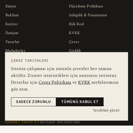
Künye
Düzeltme Politikası
Reklam
Sahiplik & Finansman
Kariyer
Etik Kod
İletişim
KVKK
Yazarlar
Çerez
Muhabirler
Gizlilik
Editörler
Kullanım Şartları
ÇEREZ TERCIHLERI
Sitenin çalışması için zorunlu çerezler her zaman
aktiftir. Ziyaret istatistikleri için onayınızı istiyoruz.
bu hafta en çok aranan
YEREL ARANANLAR
Detaylar için
Çerez Politikası
ve
KVKK
sayfalarımıza
göz atın.
İnegöl
inegol-belediyesi
alper-taban
trafik-kazasi
İnegöl Haber
Haberler
Güncel
Bursa
bursa-buyuksehir-belediyesi
chp
SADECE ZORUNLU
TÜMÜNÜ KABUL ET
futbol
Ekonomi
Tercihleri yönet
dört kanal · dört farklı ritim
HABERI TAKIP ET