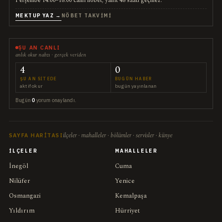
Perşembe 14:00–18:00 canlı nöbet; yanıt 48 saati geçmez.
MEKTUP YAZ →
NÖBET TAKVIMI
ŞU AN CANLI
anlık okur nabzı · gerçek veriden
4
0
ŞU AN SITEDE
BUGÜN HABER
aktif okur
bugün yayınlanan
Bugün
0
yorum onaylandı.
ilçeler · mahalleler · bölümler · servisler · künye
SAYFA HARITASI
İLÇELER
MAHALLELER
İnegöl
Cuma
Nilüfer
Yenice
Osmangazi
Kemalpaşa
Yıldırım
Hürriyet