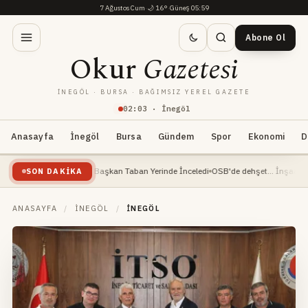
7 Ağustos Cum
·
🌙
16°
·
Güneş 05:59
Abone Ol
Okur
Gazetesi
İNEGÖL · BURSA · BAĞIMSIZ YEREL GAZETE
02
:
03
· İnegöl
Anasayfa
İnegöl
Bursa
Gündem
Spor
Ekonomi
D
Devam Ediyor: Başkan Taban Yerinde İnceledi
OSB'de dehşet... İnşaat mühendisi a
SON DAKIKA
ANASAYFA
/
İNEGÖL
/
İNEGÖL