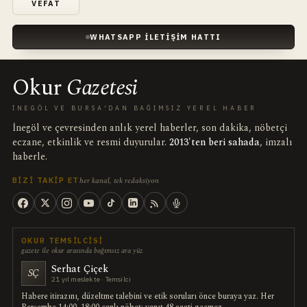
VEFAT
WHATSAPP İLETIŞIM HATTI
Okur
Gazetesi
İNEGÖL VE BURSA'DAN BAĞIMSIZ YEREL HABER
İnegöl ve çevresinden anlık yerel haberler, son dakika, nöbetçi
eczane, etkinlik ve resmi duyurular.
2013'ten beri sahada
, imzalı
haberle.
her kanal, tek redaksiyon
BIZI TAKIP ET
OKUR TEMSILCISI
gazete ile okur arasında bağımsız ara yüz
Serhat Çiçek
SÇ
21 yıl meslekte · Temsilci
Habere itirazını, düzeltme talebini ve etik soruları önce buraya yaz. Her