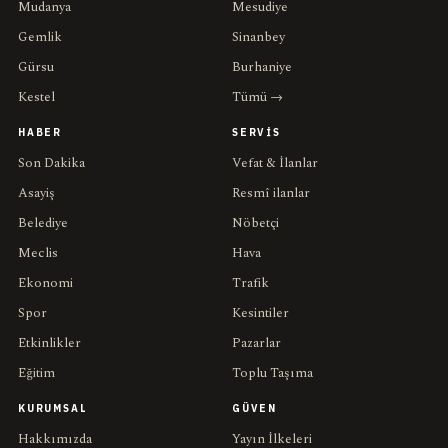
Mudanya
Mesudiye
Gemlik
Sinanbey
Gürsu
Burhaniye
Kestel
Tümü →
HABER
SERVIS
Son Dakika
Vefat & İlanlar
Asayiş
Resmî ilanlar
Belediye
Nöbetçi
Meclis
Hava
Ekonomi
Trafik
Spor
Kesintiler
Etkinlikler
Pazarlar
Eğitim
Toplu Taşıma
KURUMSAL
GÜVEN
Hakkımızda
Yayın İlkeleri