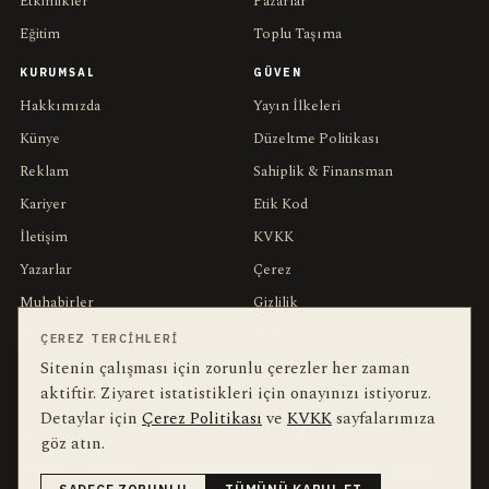
Etkinlikler
Pazarlar
Eğitim
Toplu Taşıma
KURUMSAL
GÜVEN
Hakkımızda
Yayın İlkeleri
Künye
Düzeltme Politikası
Reklam
Sahiplik & Finansman
Kariyer
Etik Kod
İletişim
KVKK
Yazarlar
Çerez
Muhabirler
Gizlilik
Editörler
Kullanım Şartları
ÇEREZ TERCIHLERI
Sitenin çalışması için zorunlu çerezler her zaman
aktiftir. Ziyaret istatistikleri için onayınızı istiyoruz.
bu hafta en çok aranan
YEREL ARANANLAR
Detaylar için
Çerez Politikası
ve
KVKK
sayfalarımıza
göz atın.
İnegöl
inegol-belediyesi
alper-taban
trafik-kazasi
İnegöl Haber
Güncel
Haberler
bursa-buyuksehir-belediyesi
Bursa
Ekonomi