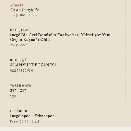
CANLI
Şu an İnegöl'de
8 Ağustos · 19:07
ÖNE ÇIKAN
İnegöl'de Geri Dönüşüm Faaliyetleri Yükselişte: Yeni
Geçim Kaynağı Oldu
25 sa. önce
NÖBETÇI
ALANYURT ECZANESİ
02247192030
YARIN HAVA
31° / 21°
açık
ETKINLIK
İnegölspor – Erbaaspor
Pazar 15:30 · Stad