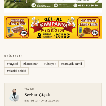
ETIKETLER
#
kayseri
#
kocasinan
#
Cinayet
#
saraycik-camii
#
bicakli-saldiri
YAZAR
Serhat Çiçek
Baş Editör
· Okur Gazetesi