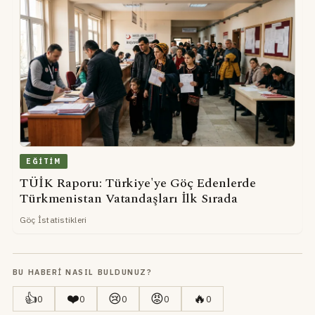
EĞITIM
TÜİK Raporu: Türkiye'ye Göç Edenlerde
Türkmenistan Vatandaşları İlk Sırada
Göç İstatistikleri
BU HABERI NASIL BULDUNUZ?
👍
❤️
😢
😡
🔥
0
0
0
0
0