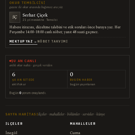
OKUR TEMSILCISI
gazete ile okur arasında bağımsız ara yüz
Serhat Çiçek
SÇ
21 yıl meslekte · Temsilci
Habere itirazını, düzeltme talebini ve etik soruları önce buraya yaz. Her
Perşembe 14:00–18:00 canlı nöbet; yanıt 48 saati geçmez.
MEKTUP YAZ →
NÖBET TAKVIMI
ŞU AN CANLI
anlık okur nabzı · gerçek veriden
6
0
ŞU AN SITEDE
BUGÜN HABER
aktif okur
bugün yayınlanan
Bugün
0
yorum onaylandı.
ilçeler · mahalleler · bölümler · servisler · künye
SAYFA HARITASI
İLÇELER
MAHALLELER
İnegöl
Cuma