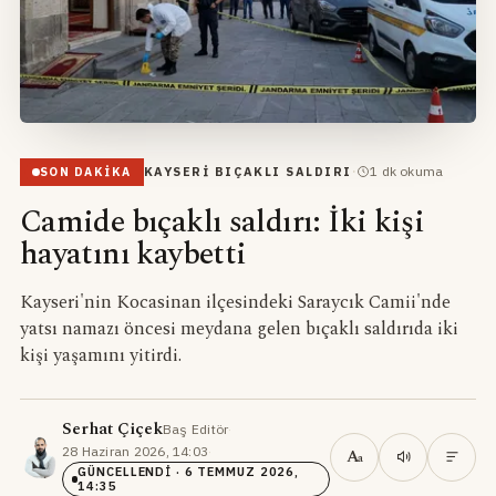
·
1
dk okuma
SON DAKIKA
KAYSERI BIÇAKLI SALDIRI
Camide bıçaklı saldırı: İki kişi
hayatını kaybetti
Kayseri'nin Kocasinan ilçesindeki Saraycık Camii'nde
yatsı namazı öncesi meydana gelen bıçaklı saldırıda iki
kişi yaşamını yitirdi.
Serhat Çiçek
Baş Editör
·
28 Haziran 2026, 14:03
·
A
a
GÜNCELLENDI
· 6 TEMMUZ 2026,
14:35