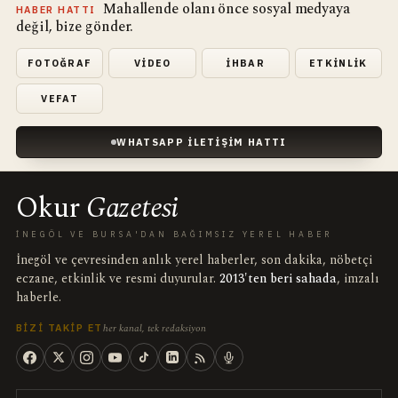
Mahallende olanı önce sosyal medyaya
HABER HATTI
değil, bize gönder.
FOTOĞRAF
VIDEO
İHBAR
ETKINLIK
VEFAT
WHATSAPP İLETIŞIM HATTI
Okur
Gazetesi
İNEGÖL VE BURSA'DAN BAĞIMSIZ YEREL HABER
İnegöl ve çevresinden anlık yerel haberler, son dakika, nöbetçi
eczane, etkinlik ve resmi duyurular.
2013'ten beri sahada
, imzalı
haberle.
her kanal, tek redaksiyon
BIZI TAKIP ET