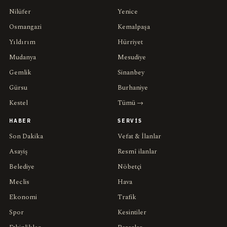
Nilüfer
Yenice
Osmangazi
Kemalpaşa
Yıldırım
Hürriyet
Mudanya
Mesudiye
Gemlik
Sinanbey
Gürsu
Burhaniye
Kestel
Tümü →
HABER
SERVIS
Son Dakika
Vefat & İlanlar
Asayiş
Resmî ilanlar
Belediye
Nöbetçi
Meclis
Hava
Ekonomi
Trafik
Spor
Kesintiler