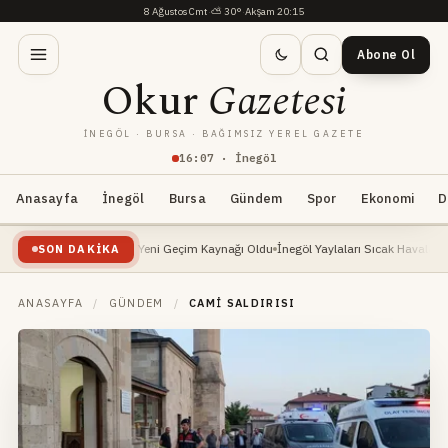
8 Ağustos Cmt
·
⛅
30°
·
Akşam 20:15
Abone Ol
Okur
Gazetesi
İNEGÖL · BURSA · BAĞIMSIZ YEREL GAZETE
16
:
07
· İnegöl
Anasayfa
İnegöl
Bursa
Gündem
Spor
Ekonomi
D
leri Yükselişte: Yeni Geçim Kaynağı Oldu
İnegöl Yaylaları Sıcak Havalarda Doğa Se
SON DAKIKA
ANASAYFA
/
GÜNDEM
/
CAMI SALDIRISI