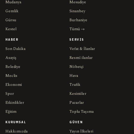
Mudanya
Mesudiye
Gemlik
Sinanbey
Gürsu
Burhaniye
Kestel
Tümü →
HABER
SERVIS
Son Dakika
Vefat & İlanlar
Asayiş
Resmî ilanlar
Belediye
Nöbetçi
Meclis
Hava
Ekonomi
Trafik
Spor
Kesintiler
Etkinlikler
Pazarlar
Eğitim
Toplu Taşıma
KURUMSAL
GÜVEN
Hakkımızda
Yayın İlkeleri