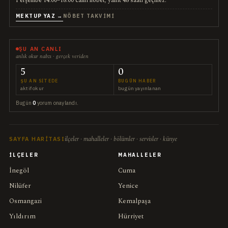
Perşembe 14:00–18:00 canlı nöbet; yanıt 48 saati geçmez.
MEKTUP YAZ →
NÖBET TAKVIMI
ŞU AN CANLI
anlık okur nabzı · gerçek veriden
5
0
ŞU AN SITEDE
BUGÜN HABER
aktif okur
bugün yayınlanan
Bugün
0
yorum onaylandı.
ilçeler · mahalleler · bölümler · servisler · künye
SAYFA HARITASI
İLÇELER
MAHALLELER
İnegöl
Cuma
Nilüfer
Yenice
Osmangazi
Kemalpaşa
Yıldırım
Hürriyet