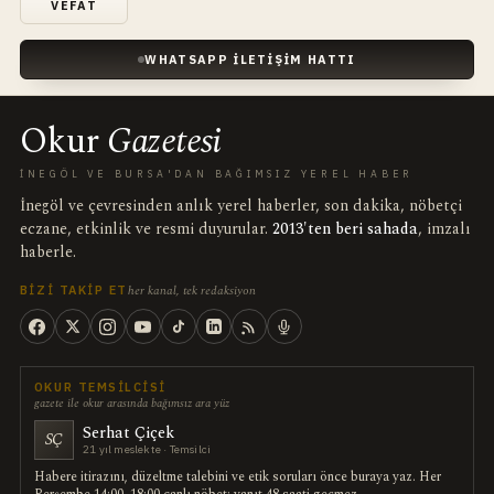
VEFAT
WHATSAPP İLETIŞIM HATTI
Okur
Gazetesi
İNEGÖL VE BURSA'DAN BAĞIMSIZ YEREL HABER
İnegöl ve çevresinden anlık yerel haberler, son dakika, nöbetçi
eczane, etkinlik ve resmi duyurular.
2013'ten beri sahada
, imzalı
haberle.
her kanal, tek redaksiyon
BIZI TAKIP ET
OKUR TEMSILCISI
gazete ile okur arasında bağımsız ara yüz
Serhat Çiçek
SÇ
21 yıl meslekte · Temsilci
Habere itirazını, düzeltme talebini ve etik soruları önce buraya yaz. Her