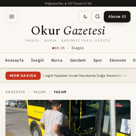
9 Ağustos Paz
·
☀️
30°
·
İkindi 17:04
Abone Ol
Okur
Gazetesi
İNEGÖL · BURSA · BAĞIMSIZ YEREL GAZETE
10
:
31
· İnegöl
Anasayfa
İnegöl
Bursa
Gündem
Spor
Ekonomi
D
 Kaynağı Oldu
İnegöl Yaylaları Sıcak Havalarda Doğa Severlerin Yeni Gözdesi Oluyor
SON DAKIKA
ANASAYFA
/
YAŞAM
/
YAŞAM