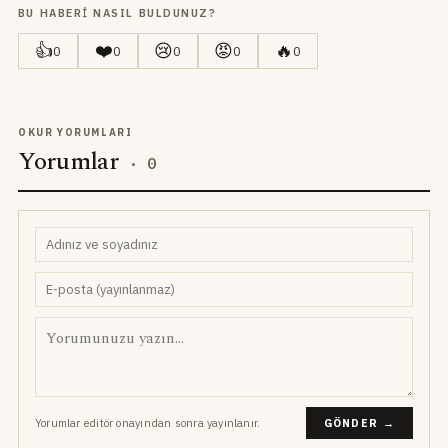
BU HABERI NASIL BULDUNUZ?
👍
❤️
😢
😡
🔥
0
0
0
0
0
OKUR YORUMLARI
Yorumlar
·
0
Yorumlar editör onayından sonra yayınlanır.
GÖNDER →