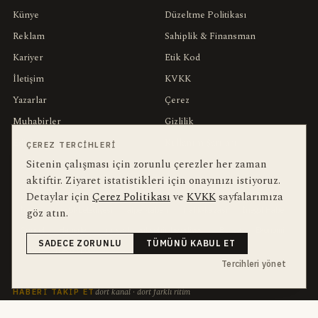
Künye
Düzeltme Politikası
Reklam
Sahiplik & Finansman
Kariyer
Etik Kod
İletişim
KVKK
Yazarlar
Çerez
Muhabirler
Gizlilik
Editörler
Kullanım Şartları
ÇEREZ TERCIHLERI
Sitenin çalışması için zorunlu çerezler her zaman
aktiftir. Ziyaret istatistikleri için onayınızı istiyoruz.
bu hafta en çok aranan
YEREL ARANANLAR
Detaylar için
Çerez Politikası
ve
KVKK
sayfalarımıza
İnegöl
göz atın.
inegol-belediyesi
alper-taban
trafik-kazasi
İnegöl Haber
Güncel
Haberler
bursa-buyuksehir-belediyesi
Bursa
Ekonomi
SADECE ZORUNLU
TÜMÜNÜ KABUL ET
futbol
İnegölspor
Tercihleri yönet
dört kanal · dört farklı ritim
HABERI TAKIP ET