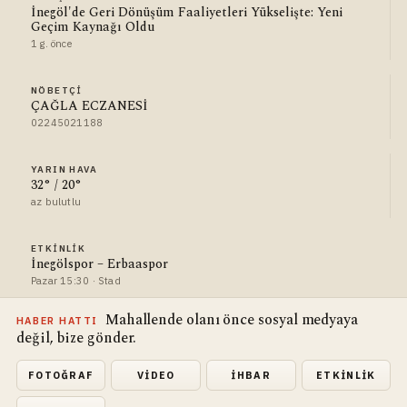
İnegöl'de Geri Dönüşüm Faaliyetleri Yükselişte: Yeni
Geçim Kaynağı Oldu
1 g. önce
NÖBETÇI
ÇAĞLA ECZANESİ
02245021188
YARIN HAVA
32° / 20°
az bulutlu
ETKINLIK
İnegölspor – Erbaaspor
Pazar 15:30 · Stad
Mahallende olanı önce sosyal medyaya
HABER HATTI
değil, bize gönder.
FOTOĞRAF
VIDEO
İHBAR
ETKINLIK