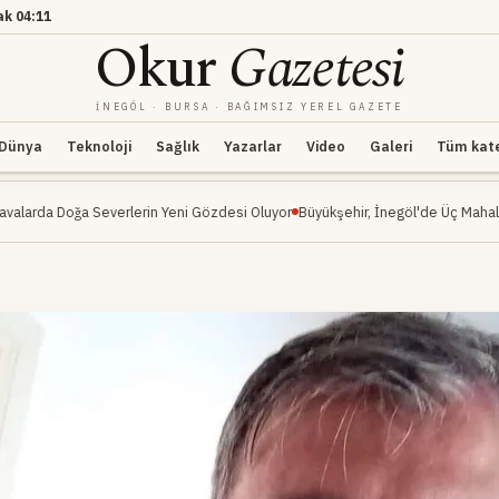
ak
04:11
Okur
Gazetesi
İNEGÖL · BURSA · BAĞIMSIZ YEREL GAZETE
Dünya
Teknoloji
Sağlık
Yazarlar
Video
Galeri
Tüm kateg
verlerin Yeni Gözdesi Oluyor
Büyükşehir, İnegöl'de Üç Mahalleyi Kapsayan Ula