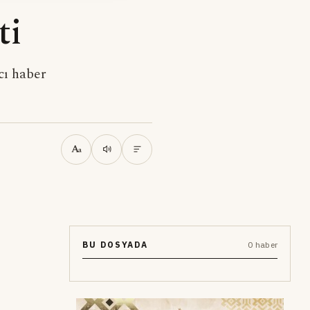
ti
cı haber
A
a
BU DOSYADA
0 haber