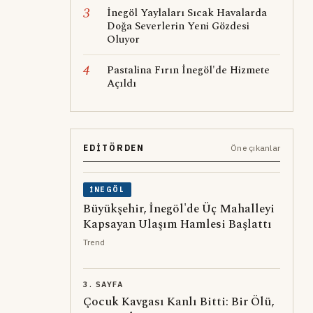
3
İnegöl Yaylaları Sıcak Havalarda
Doğa Severlerin Yeni Gözdesi
Oluyor
4
Pastalina Fırın İnegöl'de Hizmete
Açıldı
EDITÖRDEN
Öne çıkanlar
İNEGÖL
Büyükşehir, İnegöl'de Üç Mahalleyi
Kapsayan Ulaşım Hamlesi Başlattı
Trend
3. SAYFA
Çocuk Kavgası Kanlı Bitti: Bir Ölü,