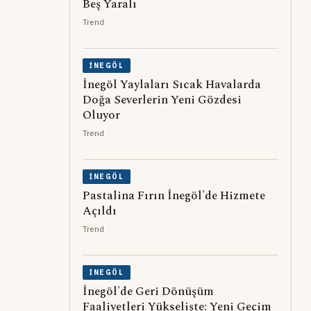
Beş Yaralı
Trend
İNEGÖL
İnegöl Yaylaları Sıcak Havalarda
Doğa Severlerin Yeni Gözdesi
Oluyor
Trend
İNEGÖL
Pastalina Fırın İnegöl'de Hizmete
Açıldı
Trend
İNEGÖL
İnegöl'de Geri Dönüşüm
Faaliyetleri Yükselişte: Yeni Geçim