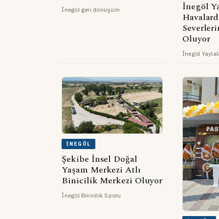
İnegöl Ya
İnegöl geri dönüşüm
Havalard
Severler
Oluyor
İnegöl Yaylal
İNEGÖL
Şekibe İnsel Doğal
Yaşam Merkezi Atlı
Binicilik Merkezi Oluyor
İnegöl Binicilik Sporu