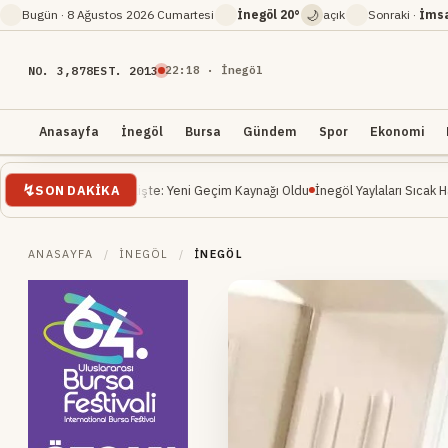
🌙
Bugün ·
8 Ağustos 2026 Cumartesi
İnegöl
20°
açık
Sonraki ·
İms
NO. 3,878
EST. 2013
22
:
18
· İnegöl
Anasayfa
İnegöl
Bursa
Gündem
Spor
Ekonomi
SON DAKIKA
Yükselişte: Yeni Geçim Kaynağı Oldu
İnegöl Yaylaları Sıcak Havalarda Doğa Se
ANASAYFA
/
İNEGÖL
/
İNEGÖL