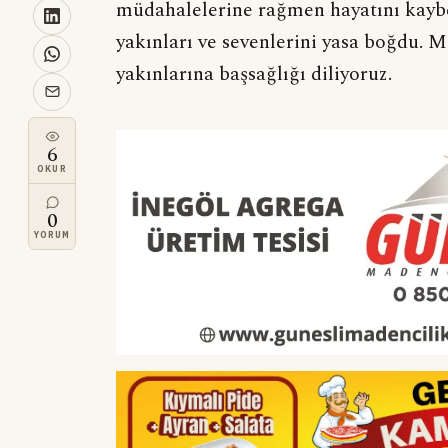
müdahalelerine rağmen hayatını kaybet
yakınları ve sevenlerini yasa boğdu. 
yakınlarına başsağlığı diliyoruz.
6
OKUR
0
YORUM