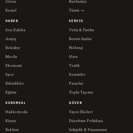
Gürsu
Burhaniye
Kestel
Tümü →
HABER
SERVIS
Son Dakika
Vefat & İlanlar
Asayiş
Resmî ilanlar
Belediye
Nöbetçi
Meclis
Hava
Ekonomi
Trafik
Spor
Kesintiler
Etkinlikler
Pazarlar
Eğitim
Toplu Taşıma
KURUMSAL
GÜVEN
Hakkımızda
Yayın İlkeleri
Künye
Düzeltme Politikası
Reklam
Sahiplik & Finansman