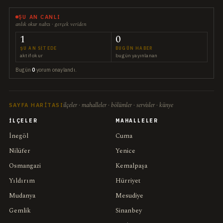
ŞU AN CANLI
anlık okur nabzı · gerçek veriden
1
0
ŞU AN SITEDE
BUGÜN HABER
aktif okur
bugün yayınlanan
Bugün
0
yorum onaylandı.
ilçeler · mahalleler · bölümler · servisler · künye
SAYFA HARITASI
İLÇELER
MAHALLELER
İnegöl
Cuma
Nilüfer
Yenice
Osmangazi
Kemalpaşa
Yıldırım
Hürriyet
Mudanya
Mesudiye
Gemlik
Sinanbey