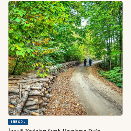
İNEGÖL
İnegöl Yaylaları Sıcak Havalarda Doğa