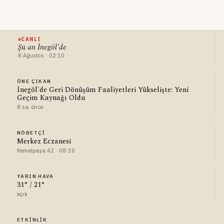
CANLI
Şu an İnegöl'de
8 Ağustos · 02:10
ÖNE ÇIKAN
İnegöl'de Geri Dönüşüm Faaliyetleri Yükselişte: Yeni
Geçim Kaynağı Oldu
8 sa. önce
NÖBETÇI
Merkez Eczanesi
Kemalpaşa 42 · 08:30
YARIN HAVA
31° / 21°
açık
ETKINLIK