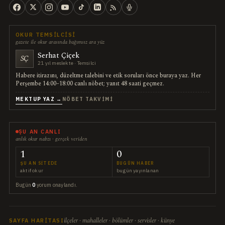
OKUR TEMSILCISI
gazete ile okur arasında bağımsız ara yüz
Serhat Çiçek
SÇ
21 yıl meslekte · Temsilci
Habere itirazını, düzeltme talebini ve etik soruları önce buraya yaz. Her
Perşembe 14:00–18:00 canlı nöbet; yanıt 48 saati geçmez.
MEKTUP YAZ →
NÖBET TAKVIMI
ŞU AN CANLI
anlık okur nabzı · gerçek veriden
1
0
ŞU AN SITEDE
BUGÜN HABER
aktif okur
bugün yayınlanan
Bugün
0
yorum onaylandı.
ilçeler · mahalleler · bölümler · servisler · künye
SAYFA HARITASI