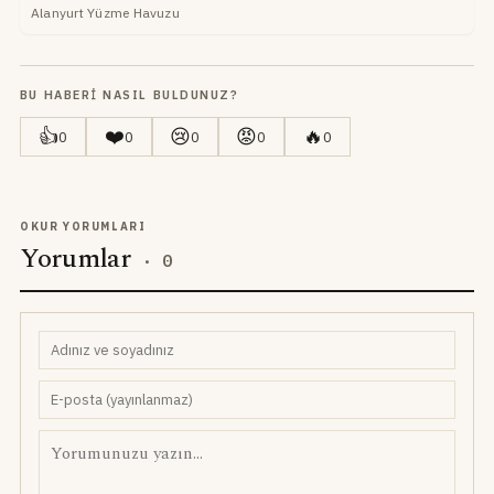
Alanyurt Yüzme Havuzu
BU HABERI NASIL BULDUNUZ?
👍
❤️
😢
😡
🔥
0
0
0
0
0
OKUR YORUMLARI
Yorumlar
·
0