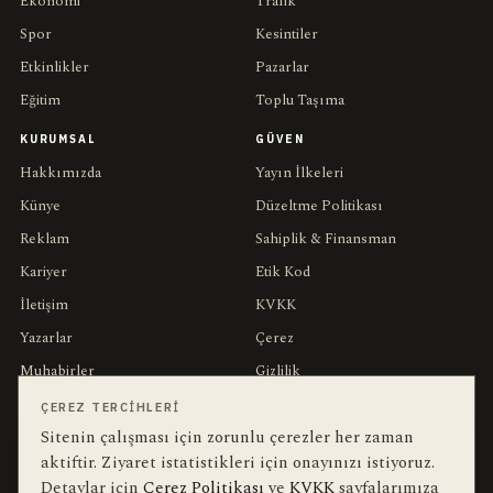
Ekonomi
Trafik
Spor
Kesintiler
Etkinlikler
Pazarlar
Eğitim
Toplu Taşıma
KURUMSAL
GÜVEN
Hakkımızda
Yayın İlkeleri
Künye
Düzeltme Politikası
Reklam
Sahiplik & Finansman
Kariyer
Etik Kod
İletişim
KVKK
Yazarlar
Çerez
Muhabirler
Gizlilik
Editörler
Kullanım Şartları
ÇEREZ TERCIHLERI
Sitenin çalışması için zorunlu çerezler her zaman
aktiftir. Ziyaret istatistikleri için onayınızı istiyoruz.
bu hafta en çok aranan
YEREL ARANANLAR
Detaylar için
Çerez Politikası
ve
KVKK
sayfalarımıza