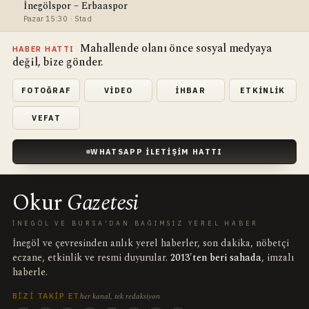
İnegölspor – Erbaaspor
Pazar 15:30 · Stad
Mahallende olanı önce sosyal medyaya
HABER HATTI
değil, bize gönder.
FOTOĞRAF
VIDEO
İHBAR
ETKINLIK
VEFAT
WHATSAPP İLETIŞIM HATTI
Okur
Gazetesi
İNEGÖL VE BURSA'DAN BAĞIMSIZ YEREL HABER
İnegöl ve çevresinden anlık yerel haberler, son dakika, nöbetçi
eczane, etkinlik ve resmi duyurular.
2013'ten beri sahada
, imzalı
haberle.
her kanal, tek redaksiyon
BIZI TAKIP ET