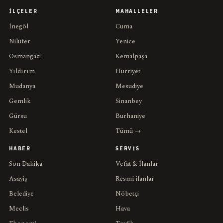
İLÇELER
MAHALLELER
İnegöl
Cuma
Nilüfer
Yenice
Osmangazi
Kemalpaşa
Yıldırım
Hürriyet
Mudanya
Mesudiye
Gemlik
Sinanbey
Gürsu
Burhaniye
Kestel
Tümü →
HABER
SERVIS
Son Dakika
Vefat & İlanlar
Asayiş
Resmî ilanlar
Belediye
Nöbetçi
Meclis
Hava