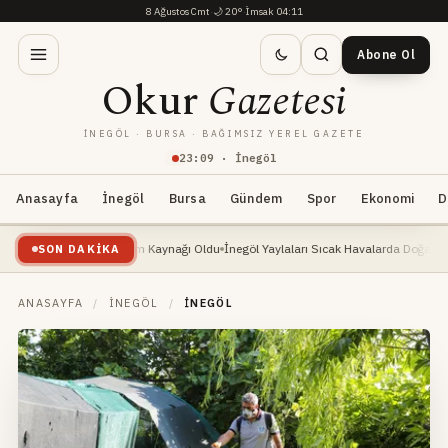
8 Ağustos Cmt
·
🌙
20°
·
İmsak 04:11
Abone Ol
Okur
Gazetesi
İNEGÖL · BURSA · BAĞIMSIZ YEREL GAZETE
23
:
09
· İnegöl
Anasayfa
İnegöl
Bursa
Gündem
Spor
Ekonomi
D
te: Yeni Geçim Kaynağı Oldu
İnegöl Yaylaları Sıcak Havalarda Doğa Severlerin Yeni
SON DAKIKA
ANASAYFA
/
İNEGÖL
/
İNEGÖL