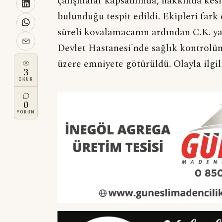
çalışmalar kapsamında, hakkında kesin
bulunduğu tespit edildi. Ekipleri fark
süreli kovalamacanın ardından C.K. ya
Devlet Hastanesi'nde sağlık kontrolün
üzere emniyete götürüldü. Olayla ilgil
3
OKUR
0
YORUM