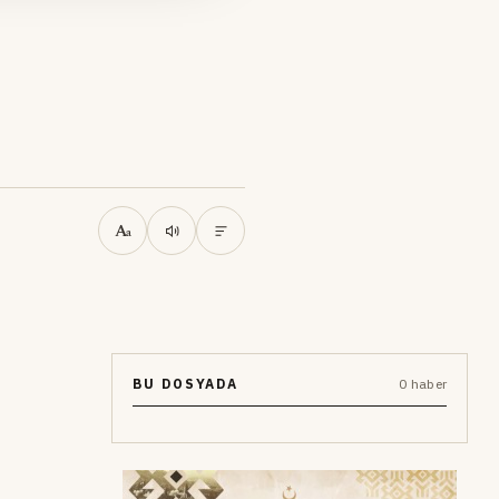
A
a
BU DOSYADA
0 haber