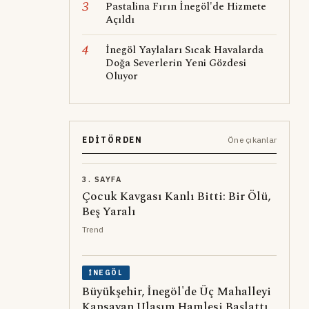
3
Pastalina Fırın İnegöl'de Hizmete
Açıldı
4
İnegöl Yaylaları Sıcak Havalarda
Doğa Severlerin Yeni Gözdesi
Oluyor
EDITÖRDEN
Öne çıkanlar
3. SAYFA
Çocuk Kavgası Kanlı Bitti: Bir Ölü,
Beş Yaralı
Trend
İNEGÖL
Büyükşehir, İnegöl'de Üç Mahalleyi
Kapsayan Ulaşım Hamlesi Başlattı