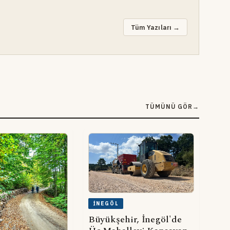
Tüm Yazıları →
TÜMÜNÜ GÖR
→
İNEGÖL
Büyükşehir, İnegöl'de