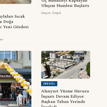
Üç Mahalleyi Kapsayan
Ulaşım Hamlesi Başlattı
Ulaşım, İnegöl
ylaları Sıcak
a Doğa
in Yeni Gözdesi
arı
İNEGÖL
Alanyurt Yüzme Havuzu
İnşaatı Devam Ediyor:
Başkan Taban Yerinde
İnceledi