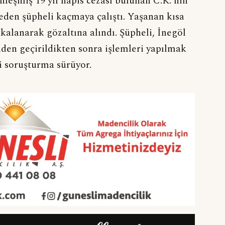
leşmiş 19 yıl hapis cezası bulunan C.K.'nin
 eden şüpheli kaçmaya çalıştı. Yaşanan kısa
kalanarak gözaltına alındı. Şüpheli, İnegöl
den geçirildikten sonra işlemleri yapılmak
i soruşturma sürüyor.