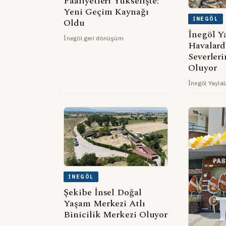
Faaliyetleri Yükselişte:
Yeni Geçim Kaynağı
İNEGÖL
Oldu
İnegöl Ya
İnegöl geri dönüşüm
Havalard
Severler
Oluyor
İnegöl Yaylal
İNEGÖL
Şekibe İnsel Doğal
Yaşam Merkezi Atlı
Binicilik Merkezi Oluyor