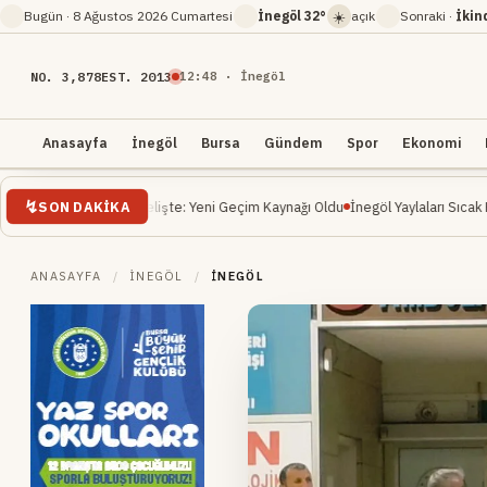
☀️
Bugün ·
8 Ağustos 2026 Cumartesi
İnegöl
32°
açık
Sonraki ·
İkin
NO. 3,878
EST. 2013
12
:
48
· İnegöl
Anasayfa
İnegöl
Bursa
Gündem
Spor
Ekonomi
SON DAKIKA
 Yükselişte: Yeni Geçim Kaynağı Oldu
İnegöl Yaylaları Sıcak Havalarda Doğa Se
ANASAYFA
/
İNEGÖL
/
İNEGÖL