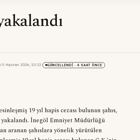
yakalandı
i
·
5 Haziran 2026, 10:32
·
GÜNCELLENDI
· 4 SAAT ÖNCE
sinleşmiş 19 yıl hapis cezası bulunan şahıs,
u yakalandı. İnegöl Emniyet Müdürlüğü
dan aranan şahıslara yönelik yürütülen