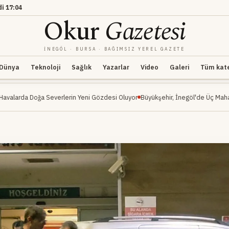
di
17:04
Okur
Gazetesi
İNEGÖL · BURSA · BAĞIMSIZ YEREL GAZETE
Dünya
Teknoloji
Sağlık
Yazarlar
Video
Galeri
Tüm kateg
verlerin Yeni Gözdesi Oluyor
Büyükşehir, İnegöl'de Üç Mahalleyi Kapsayan Ula