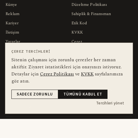
Künye
Düzeltme Politikası
Reklam
Sahiplik & Finansman
Kariyer
Etik Kod
İletişim
KVKK
Yazarlar
Çerez
Muhabirler
Gizlilik
ÇEREZ TERCIHLERI
Sitenin çalışması için zorunlu çerezler her zaman
Editörler
Kullanım Şartları
aktiftir. Ziyaret istatistikleri için onayınızı istiyoruz.
Detaylar için
Çerez Politikası
ve
KVKK
sayfalarımıza
bu hafta en çok aranan
YEREL ARANANLAR
göz atın.
İnegöl
inegol-belediyesi
alper-taban
trafik-kazasi
İnegöl Haber
SADECE ZORUNLU
TÜMÜNÜ KABUL ET
Güncel
Haberler
bursa-buyuksehir-belediyesi
Bursa
Ekonomi
Tercihleri yönet
futbol
İnegölspor
dört kanal · dört farklı ritim
HABERI TAKIP ET
E-Bülten