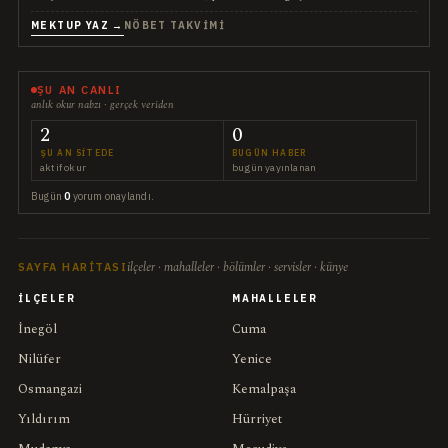
MEKTUP YAZ →
NÖBET TAKVIMI
ŞU AN CANLI
anlık okur nabzı · gerçek veriden
2
0
ŞU AN SITEDE
BUGÜN HABER
aktif okur
bugün yayınlanan
Bugün
0
yorum onaylandı.
ilçeler · mahalleler · bölümler · servisler · künye
SAYFA HARITASI
İLÇELER
MAHALLELER
İnegöl
Cuma
Nilüfer
Yenice
Osmangazi
Kemalpaşa
Yıldırım
Hürriyet