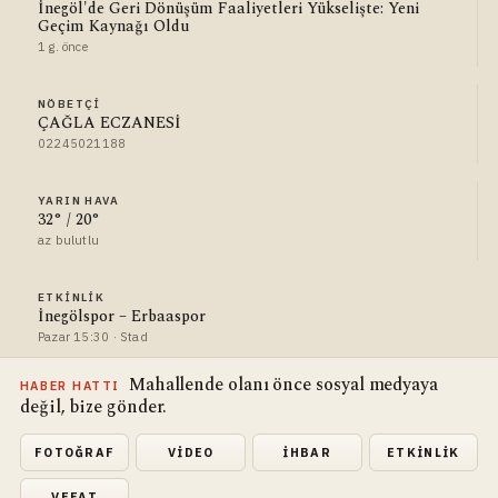
İnegöl'de Geri Dönüşüm Faaliyetleri Yükselişte: Yeni
Geçim Kaynağı Oldu
1 g. önce
NÖBETÇI
ÇAĞLA ECZANESİ
02245021188
YARIN HAVA
32° / 20°
az bulutlu
ETKINLIK
İnegölspor – Erbaaspor
Pazar 15:30 · Stad
Mahallende olanı önce sosyal medyaya
HABER HATTI
değil, bize gönder.
FOTOĞRAF
VIDEO
İHBAR
ETKINLIK
VEFAT