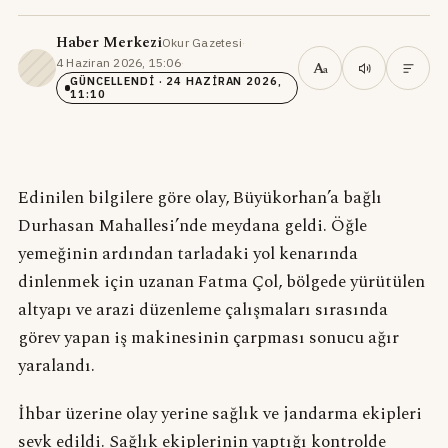
Haber Merkezi
Okur Gazetesi
·
4 Haziran 2026, 15:06
·
A
a
GÜNCELLENDI
· 24 HAZIRAN 2026,
11:10
Edinilen bilgilere göre olay, Büyükorhan’a bağlı
Durhasan Mahallesi’nde meydana geldi. Öğle
yemeğinin ardından tarladaki yol kenarında
dinlenmek için uzanan Fatma Çol, bölgede yürütülen
altyapı ve arazi düzenleme çalışmaları sırasında
görev yapan iş makinesinin çarpması sonucu ağır
yaralandı.
İhbar üzerine olay yerine sağlık ve jandarma ekipleri
sevk edildi. Sağlık ekiplerinin yaptığı kontrolde