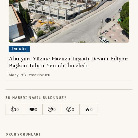
İNEGÖL
Alanyurt Yüzme Havuzu İnşaatı Devam Ediyor:
Başkan Taban Yerinde İnceledi
Alanyurt Yüzme Havuzu
BU HABERI NASIL BULDUNUZ?
👍
❤️
😢
😡
🔥
0
0
0
0
0
OKUR YORUMLARI