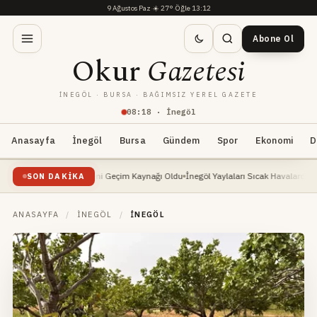
9 Ağustos Paz
·
☀️
27°
·
Öğle 13:12
Abone Ol
Okur
Gazetesi
İNEGÖL · BURSA · BAĞIMSIZ YEREL GAZETE
08
:
18
· İnegöl
Anasayfa
İnegöl
Bursa
Gündem
Spor
Ekonomi
D
Yükselişte: Yeni Geçim Kaynağı Oldu
İnegöl Yaylaları Sıcak Havalarda Doğa Severler
SON DAKIKA
ANASAYFA
/
İNEGÖL
/
İNEGÖL