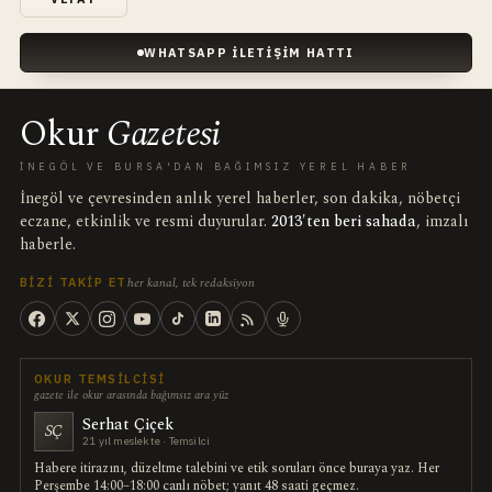
WHATSAPP İLETIŞIM HATTI
Okur
Gazetesi
İNEGÖL VE BURSA'DAN BAĞIMSIZ YEREL HABER
İnegöl ve çevresinden anlık yerel haberler, son dakika, nöbetçi
eczane, etkinlik ve resmi duyurular.
2013'ten beri sahada
, imzalı
haberle.
her kanal, tek redaksiyon
BIZI TAKIP ET
OKUR TEMSILCISI
gazete ile okur arasında bağımsız ara yüz
Serhat Çiçek
SÇ
21 yıl meslekte · Temsilci
Habere itirazını, düzeltme talebini ve etik soruları önce buraya yaz. Her
Perşembe 14:00–18:00 canlı nöbet; yanıt 48 saati geçmez.