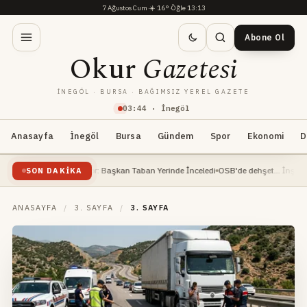
7 Ağustos Cum
·
☀️
16°
·
Öğle 13:13
Abone Ol
Okur
Gazetesi
İNEGÖL · BURSA · BAĞIMSIZ YEREL GAZETE
03
:
44
· İnegöl
Anasayfa
İnegöl
Bursa
Gündem
Spor
Ekonomi
D
tı Devam Ediyor: Başkan Taban Yerinde İnceledi
OSB'de dehşet... İnşaat mühendis
SON DAKIKA
ANASAYFA
/
3. SAYFA
/
3. SAYFA