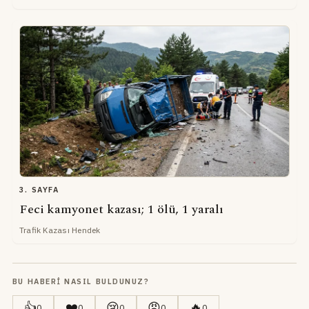
3. SAYFA
Feci kamyonet kazası; 1 ölü, 1 yaralı
Trafik Kazası Hendek
BU HABERI NASIL BULDUNUZ?
👍
❤️
😢
😡
🔥
0
0
0
0
0