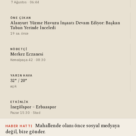
7 Ağustos · 06:44
ÖNE ÇIKAN
Alanyurt Yüzme Havuzu İnşaatı Devam Ediyor: Başkan
Taban Yerinde İnceledi
19 sa. önce
NÖBETÇI
Merkez Eczanesi
Kemalpaşa 42 · 08:30
YARIN HAVA
32° / 20°
açık
ETKINLIK
İnegölspor – Erbaaspor
Pazar 15:30 · Stad
Mahallende olanı önce sosyal medyaya
HABER HATTI
değil, bize gönder.