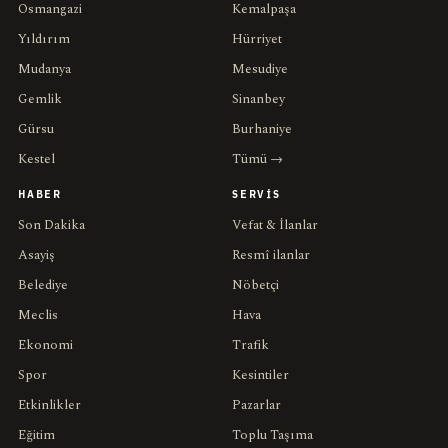
Osmangazi
Kemalpaşa
Yıldırım
Hürriyet
Mudanya
Mesudiye
Gemlik
Sinanbey
Gürsu
Burhaniye
Kestel
Tümü →
HABER
SERVIS
Son Dakika
Vefat & İlanlar
Asayiş
Resmî ilanlar
Belediye
Nöbetçi
Meclis
Hava
Ekonomi
Trafik
Spor
Kesintiler
Etkinlikler
Pazarlar
Eğitim
Toplu Taşıma