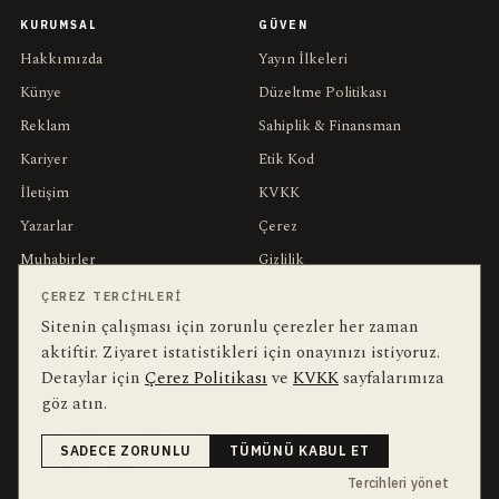
KURUMSAL
GÜVEN
Hakkımızda
Yayın İlkeleri
Künye
Düzeltme Politikası
Reklam
Sahiplik & Finansman
Kariyer
Etik Kod
İletişim
KVKK
Yazarlar
Çerez
Muhabirler
Gizlilik
Editörler
Kullanım Şartları
ÇEREZ TERCIHLERI
Sitenin çalışması için zorunlu çerezler her zaman
aktiftir. Ziyaret istatistikleri için onayınızı istiyoruz.
bu hafta en çok aranan
YEREL ARANANLAR
Detaylar için
Çerez Politikası
ve
KVKK
sayfalarımıza
göz atın.
İnegöl
inegol-belediyesi
alper-taban
trafik-kazasi
İnegöl Haber
Haberler
Güncel
Bursa
bursa-buyuksehir-belediyesi
chp
SADECE ZORUNLU
TÜMÜNÜ KABUL ET
futbol
Ekonomi
Tercihleri yönet