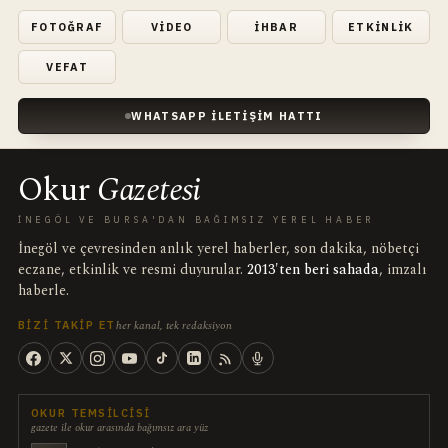
FOTOĞRAF
VIDEO
İHBAR
ETKINLIK
VEFAT
WHATSAPP İLETIŞIM HATTI
Okur
Gazetesi
İNEGÖL VE BURSA'DAN BAĞIMSIZ YEREL HABER
İnegöl ve çevresinden anlık yerel haberler, son dakika, nöbetçi
eczane, etkinlik ve resmi duyurular.
2013'ten beri sahada
, imzalı
haberle.
her kanal, tek redaksiyon
BIZI TAKIP ET
OKUR TEMSILCISI
gazete ile okur arasında bağımsız ara yüz