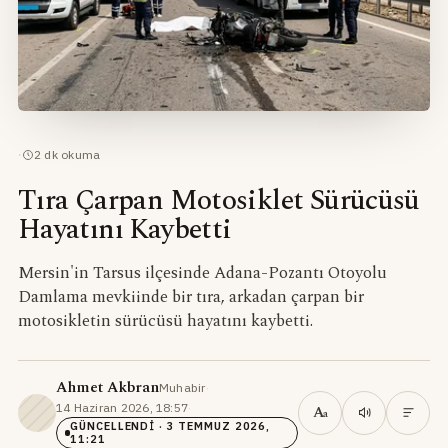
·
2
dk okuma
Tıra Çarpan Motosiklet Sürücüsü
Hayatını Kaybetti
Mersin'in Tarsus ilçesinde Adana-Pozantı Otoyolu
Damlama mevkiinde bir tıra, arkadan çarpan bir
motosikletin sürücüsü hayatını kaybetti.
Ahmet Akbran
Muhabir
·
14 Haziran 2026, 18:57
·
A
a
GÜNCELLENDI
· 3 TEMMUZ 2026,
11:21