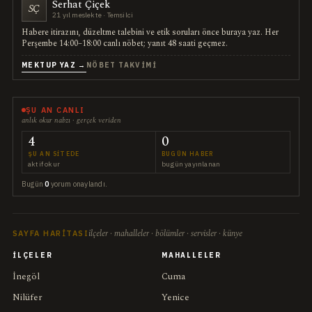
Serhat Çiçek
SÇ
21 yıl meslekte · Temsilci
Habere itirazını, düzeltme talebini ve etik soruları önce buraya yaz. Her
Perşembe 14:00–18:00 canlı nöbet; yanıt 48 saati geçmez.
MEKTUP YAZ →
NÖBET TAKVIMI
ŞU AN CANLI
anlık okur nabzı · gerçek veriden
4
0
ŞU AN SITEDE
BUGÜN HABER
aktif okur
bugün yayınlanan
Bugün
0
yorum onaylandı.
ilçeler · mahalleler · bölümler · servisler · künye
SAYFA HARITASI
İLÇELER
MAHALLELER
İnegöl
Cuma
Nilüfer
Yenice