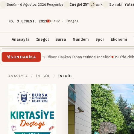
🌙
Bugün ·
6 Ağustos 2026 Perşembe
İnegöl
25°
açık
Sonraki ·
Yatsı
NO. 3,878
EST. 2013
18
:
02
· İnegöl
Anasayfa
İnegöl
Bursa
Gündem
Spor
Ekonomi
SON DAKIKA
aatı Devam Ediyor: Başkan Taban Yerinde İnceledi
OSB'de dehşet... İnşaat m
ANASAYFA
/
İNEGÖL
/
İNEGÖL