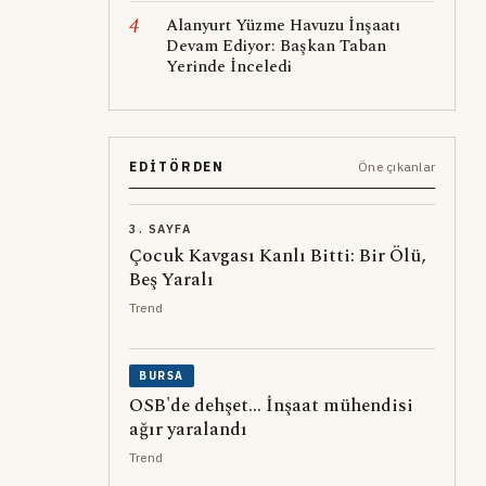
4
Alanyurt Yüzme Havuzu İnşaatı
Devam Ediyor: Başkan Taban
Yerinde İnceledi
EDITÖRDEN
Öne çıkanlar
3. SAYFA
Çocuk Kavgası Kanlı Bitti: Bir Ölü,
Beş Yaralı
Trend
BURSA
OSB'de dehşet... İnşaat mühendisi
ağır yaralandı
Trend