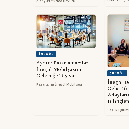
Alanyurt Yüzme Havuzu
İNEGÖL
Aydın: Pazarlamacılar
İnegöl Mobilyasını
İNEGÖL
Geleceğe Taşıyor
İnegöl D
Pazarlama İnegöl Mobilyası
Gebe Ok
Adayları
Bilinçlen
Sağlık Eğitiml