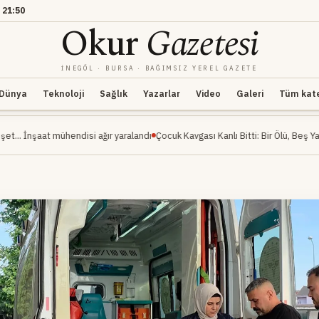
21:50
Okur
Gazetesi
İNEGÖL · BURSA · BAĞIMSIZ YEREL GAZETE
Dünya
Teknoloji
Sağlık
Yazarlar
Video
Galeri
Tüm kateg
ühendisi ağır yaralandı
Çocuk Kavgası Kanlı Bitti: Bir Ölü, Beş Yaralı
İnegöl Mil