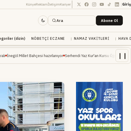
|
Künye
Reklam
İletişim
Kariyer
Giriş
Ara
Abone Ol
oriler (dizin)
NÖBETÇI ECZANE
NAMAZ VAKITLERI
HAVA 
❙❙
let Bahçesi hazırlanıyor
Serhendi Yaz Kur'an Kursu Öğrencileri Piknikte Eğlence