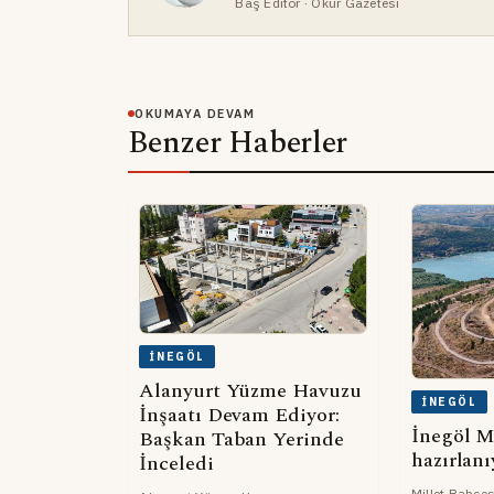
Baş Editör
· Okur Gazetesi
OKUMAYA DEVAM
Benzer Haberler
İNEGÖL
Alanyurt Yüzme Havuzu
İNEGÖL
İnşaatı Devam Ediyor:
İnegöl M
Başkan Taban Yerinde
hazırlanı
İnceledi
Millet Bahçes