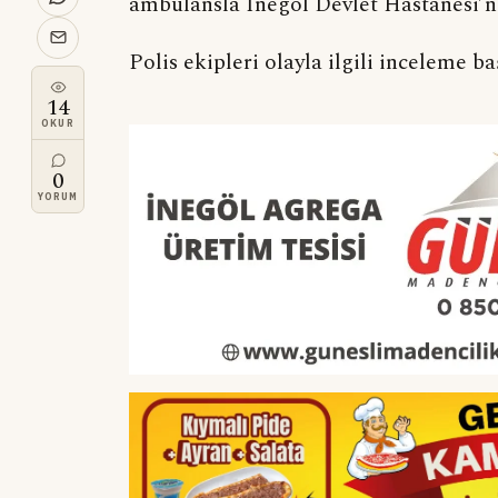
ambulansla İnegöl Devlet Hastanesi’ne 
Polis ekipleri olayla ilgili inceleme baş
14
OKUR
0
YORUM