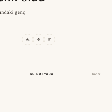
ındaki genç
A
a
BU DOSYADA
0 haber