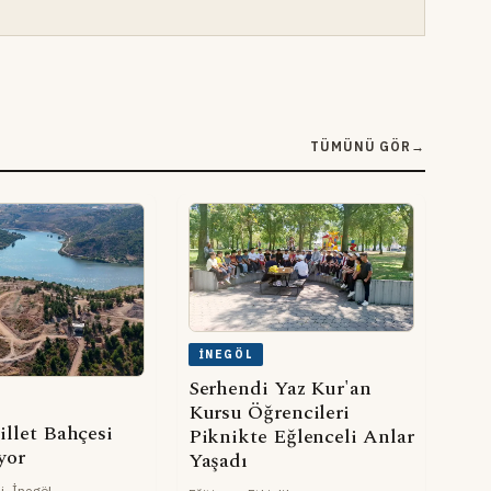
TÜMÜNÜ GÖR
→
İNEGÖL
Serhendi Yaz Kur'an
Kursu Öğrencileri
illet Bahçesi
Piknikte Eğlenceli Anlar
yor
Yaşadı
i, İnegöl