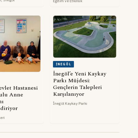
Eğitim ve Etkinlik
İNEGÖL
İnegöl’e Yeni Kaykay
Parkı Müjdesi:
Gençlerin Talepleri
evlet Hastanesi
Karşılanıyor
ulu Anne
nı
İnegöl Kaykay Parkı
diriyor
eri