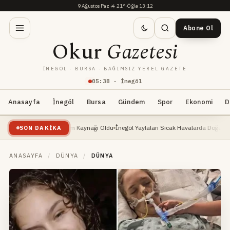
9 Ağustos Paz
·
☀️
21°
·
Öğle 13:12
Abone Ol
Okur
Gazetesi
İNEGÖL · BURSA · BAĞIMSIZ YEREL GAZETE
05
:
38
· İnegöl
Anasayfa
İnegöl
Bursa
Gündem
Spor
Ekonomi
D
şte: Yeni Geçim Kaynağı Oldu
İnegöl Yaylaları Sıcak Havalarda Doğa Severlerin Yen
SON DAKIKA
ANASAYFA
/
DÜNYA
/
DÜNYA