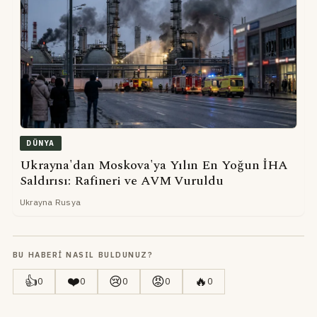
DÜNYA
Ukrayna'dan Moskova'ya Yılın En Yoğun İHA
Saldırısı: Rafineri ve AVM Vuruldu
Ukrayna Rusya
BU HABERI NASIL BULDUNUZ?
👍
❤️
😢
😡
🔥
0
0
0
0
0