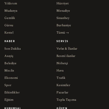
Yıldırım
Hürriyet
Mudanya
Mesudiye
Gemlik
Sinanbey
Gürsu
Burhaniye
Kestel
Tümü →
HABER
SERVIS
Son Dakika
Vefat & İlanlar
Asayiş
Resmî ilanlar
Belediye
Nöbetçi
Meclis
Hava
Ekonomi
Trafik
Spor
Kesintiler
Etkinlikler
Pazarlar
Eğitim
Toplu Taşıma
KURUMSAL
GÜVEN