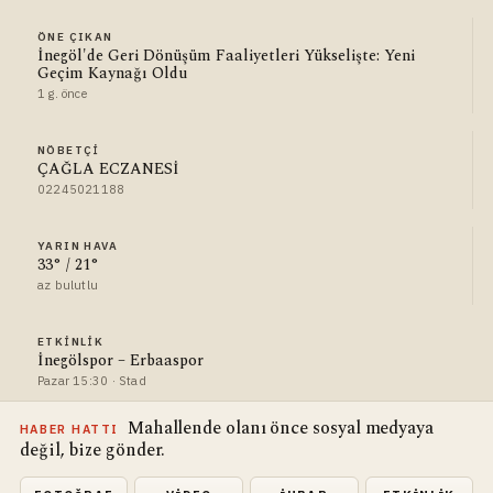
ÖNE ÇIKAN
İnegöl'de Geri Dönüşüm Faaliyetleri Yükselişte: Yeni
Geçim Kaynağı Oldu
1 g. önce
NÖBETÇI
ÇAĞLA ECZANESİ
02245021188
YARIN HAVA
33° / 21°
az bulutlu
ETKINLIK
İnegölspor – Erbaaspor
Pazar 15:30 · Stad
Mahallende olanı önce sosyal medyaya
HABER HATTI
değil, bize gönder.