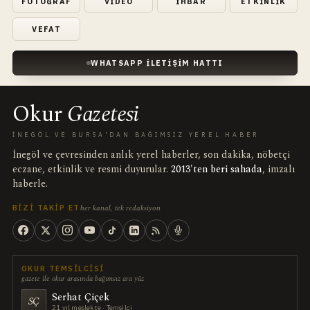
FOTOĞRAF
VIDEO
İHBAR
ETKINLIK
VEFAT
WHATSAPP İLETIŞIM HATTI
Okur
Gazetesi
İNEGÖL VE BURSA'DAN BAĞIMSIZ YEREL HABER
İnegöl ve çevresinden anlık yerel haberler, son dakika, nöbetçi
eczane, etkinlik ve resmi duyurular.
2013'ten beri sahada
, imzalı
haberle.
her kanal, tek redaksiyon
BIZI TAKIP ET
OKUR TEMSILCISI
gazete ile okur arasında bağımsız ara yüz
Serhat Çiçek
SÇ
21 yıl meslekte · Temsilci