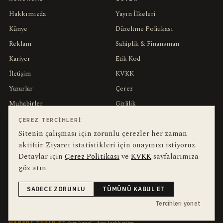
Hakkımızda
Yayın İlkeleri
Künye
Düzeltme Politikası
Reklam
Sahiplik & Finansman
Kariyer
Etik Kod
İletişim
KVKK
Yazarlar
Çerez
Muhabirler
Gizlilik
Editörler
Kullanım Şartları
ÇEREZ TERCIHLERI
Sitenin çalışması için zorunlu çerezler her zaman
aktiftir. Ziyaret istatistikleri için onayınızı istiyoruz.
bu hafta en çok aranan
YEREL ARANANLAR
Detaylar için
Çerez Politikası
ve
KVKK
sayfalarımıza
İnegöl
inegol-belediyesi
alper-taban
trafik-kazasi
İnegöl Haber
göz atın.
Güncel
Haberler
bursa-buyuksehir-belediyesi
Bursa
Ekonomi
SADECE ZORUNLU
TÜMÜNÜ KABUL ET
futbol
İnegölspor
Tercihleri yönet
HABERI TAKIP ET