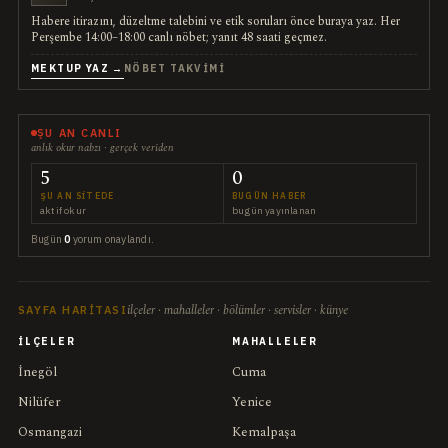
Habere itirazını, düzeltme talebini ve etik soruları önce buraya yaz. Her
Perşembe 14:00–18:00 canlı nöbet; yanıt 48 saati geçmez.
MEKTUP YAZ →
NÖBET TAKVIMI
ŞU AN CANLI
anlık okur nabzı · gerçek veriden
5
0
ŞU AN SITEDE
BUGÜN HABER
aktif okur
bugün yayınlanan
Bugün
0
yorum onaylandı.
ilçeler · mahalleler · bölümler · servisler · künye
SAYFA HARITASI
İLÇELER
MAHALLELER
İnegöl
Cuma
Nilüfer
Yenice
Osmangazi
Kemalpaşa