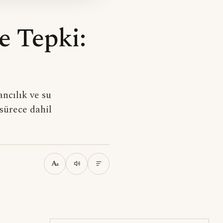
e Tepki:
ancılık ve su
 sürece dahil
A
a