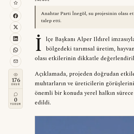
Anahtar Parti İnegöl, su projesinin olası e
talep etti.
İ
lçe Başkanı Alper Ildırel imzasıy
bölgedeki tarımsal üretim, hayvanc
olası etkilerinin dikkatle değerlendiril
Açıklamada, projeden doğrudan etkile
176
muhtarların ve üreticilerin görüşlerin
OKUR
önemli bir konuda yerel halkın sürece
0
edildi.
YORUM