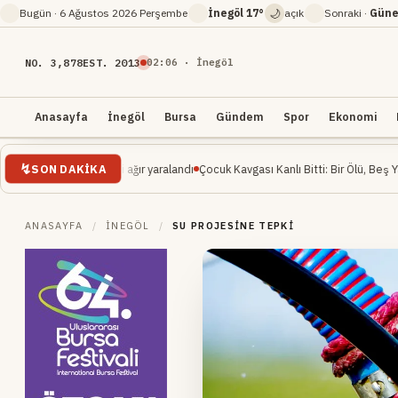
🌙
Bugün ·
6 Ağustos 2026 Perşembe
İnegöl
17°
açık
Sonraki ·
Güne
NO. 3,878
EST. 2013
02
:
06
· İnegöl
Anasayfa
İnegöl
Bursa
Gündem
Spor
Ekonomi
SON DAKIKA
mühendisi ağır yaralandı
Çocuk Kavgası Kanlı Bitti: Bir Ölü, Beş Yaralı
İnegöl Mi
ANASAYFA
/
İNEGÖL
/
SU PROJESINE TEPKI