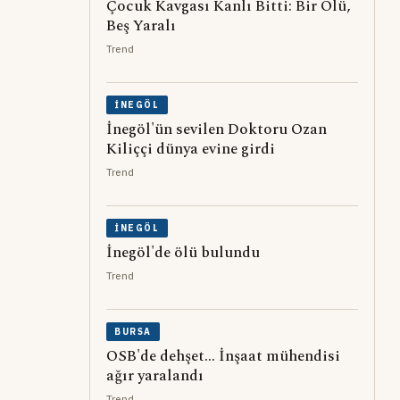
Çocuk Kavgası Kanlı Bitti: Bir Ölü,
Beş Yaralı
Trend
İNEGÖL
İnegöl'ün sevilen Doktoru Ozan
Kiliççi dünya evine girdi
Trend
İNEGÖL
İnegöl'de ölü bulundu
Trend
BURSA
OSB'de dehşet... İnşaat mühendisi
ağır yaralandı
Trend