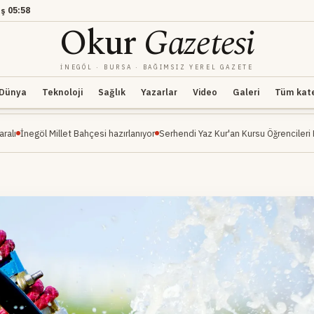
ş
05:58
Okur
Gazetesi
İNEGÖL · BURSA · BAĞIMSIZ YEREL GAZETE
Dünya
Teknoloji
Sağlık
Yazarlar
Video
Galeri
Tüm kateg
llet Bahçesi hazırlanıyor
Serhendi Yaz Kur'an Kursu Öğrencileri Piknikte Eğlenc