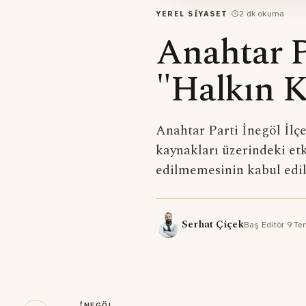
·
2
dk okuma
YEREL SIYASET
Anahtar P
"Halkın K
Anahtar Parti İnegöl İlçe
kaynakları üzerindeki etk
edilmemesinin kabul edil
Serhat Çiçek
Baş Editör
·
9 Te
İNEGÖL