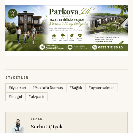
ETIKETLER
#
ilyas-sari
#
Mustafa Durmuş
#
Sağlık
#
ayhan-salman
#
İnegöl
#
ak-parti
YAZAR
Serhat Çiçek