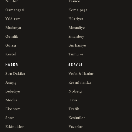
Nilüfer
Yenice
Osmangazi
Kemalpaşa
Yıldırım
Hürriyet
Mudanya
Mesudiye
Gemlik
Sinanbey
Gürsu
Burhaniye
Kestel
Tümü →
HABER
SERVIS
Son Dakika
Vefat & İlanlar
Asayiş
Resmî ilanlar
Belediye
Nöbetçi
Meclis
Hava
Ekonomi
Trafik
Spor
Kesintiler
Etkinlikler
Pazarlar