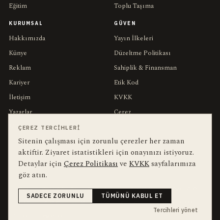
Eğitim
Toplu Taşıma
KURUMSAL
GÜVEN
Hakkımızda
Yayın İlkeleri
Künye
Düzeltme Politikası
Reklam
Sahiplik & Finansman
Kariyer
Etik Kod
İletişim
KVKK
Yazarlar
Çerez
Muhabirler
Gizlilik
ÇEREZ TERCIHLERI
Sitenin çalışması için zorunlu çerezler her zaman
Editörler
Kullanım Şartları
aktiftir. Ziyaret istatistikleri için onayınızı istiyoruz.
Detaylar için
Çerez Politikası
ve
KVKK
sayfalarımıza
bu hafta en çok aranan
YEREL ARANANLAR
göz atın.
İnegöl
inegol-belediyesi
alper-taban
trafik-kazasi
İnegöl Haber
SADECE ZORUNLU
TÜMÜNÜ KABUL ET
Güncel
Haberler
bursa-buyuksehir-belediyesi
Bursa
Ekonomi
Tercihleri yönet
futbol
İnegölspor