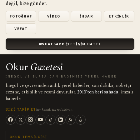
değil, bize gönder.
FOTOĞRAF
VIDEO
İHBAR
ETKINLIK
VEFAT
WHATSAPP İLETIŞIM HATTI
Okur
Gazetesi
İNEGÖL VE BURSA'DAN BAĞIMSIZ YEREL HABER
İnegöl ve çevresinden anlık yerel haberler, son dakika, nöbetçi
eczane, etkinlik ve resmi duyurular.
2013'ten beri sahada
, imzalı
haberle.
her kanal, tek redaksiyon
BIZI TAKIP ET
OKUR TEMSILCISI