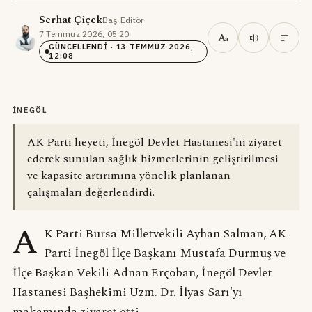
Serhat Çiçek
Baş Editör
·
7 Temmuz 2026, 05:20
·
A
a
GÜNCELLENDI
· 13 TEMMUZ 2026,
12:08
İNEGÖL
AK Parti heyeti, İnegöl Devlet Hastanesi'ni ziyaret
ederek sunulan sağlık hizmetlerinin geliştirilmesi
ve kapasite artırımına yönelik planlanan
çalışmaları değerlendirdi.
A
K Parti Bursa Milletvekili Ayhan Salman, AK
Parti İnegöl İlçe Başkanı Mustafa Durmuş ve
İlçe Başkan Vekili Adnan Erçoban, İnegöl Devlet
Hastanesi Başhekimi Uzm. Dr. İlyas Sarı'yı