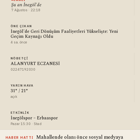
Şu an İnegöl'de
7 Ağustos · 22:18
ÖNE ÇIKAN
İnegöl'de Geri Dönüşüm Faaliyetleri Yükselişte: Yeni
Geçim Kaynağı Oldu
4 sa. önce
NÖBETÇI
ALANYURT ECZANESİ
02247192030
YARIN HAVA
31° / 21°
açık
ETKINLIK
İnegölspor – Erbaaspor
Pazar 15:30 · Stad
Mahallende olanı önce sosyal medyaya
HABER HATTI