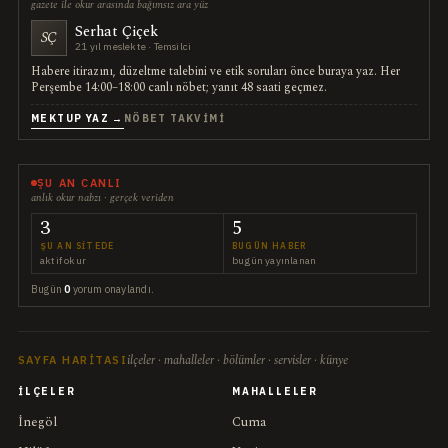
gazete ile okur arasında bağımsız ara yüz
Serhat Çiçek
SÇ
21 yıl meslekte · Temsilci
Habere itirazını, düzeltme talebini ve etik soruları önce buraya yaz. Her
Perşembe 14:00–18:00 canlı nöbet; yanıt 48 saati geçmez.
MEKTUP YAZ →
NÖBET TAKVIMI
ŞU AN CANLI
anlık okur nabzı · gerçek veriden
3
5
ŞU AN SITEDE
BUGÜN HABER
aktif okur
bugün yayınlanan
Bugün
0
yorum onaylandı.
ilçeler · mahalleler · bölümler · servisler · künye
SAYFA HARITASI
İLÇELER
MAHALLELER
İnegöl
Cuma