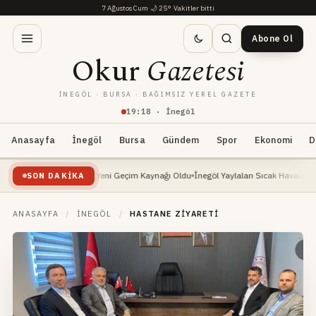
7 Ağustos Cum
·
🌙
25°
·
Vakitler bitti
Abone Ol
Okur
Gazetesi
İNEGÖL · BURSA · BAĞIMSIZ YEREL GAZETE
19
:
18
· İnegöl
Anasayfa
İnegöl
Bursa
Gündem
Spor
Ekonomi
D
leri Yükselişte: Yeni Geçim Kaynağı Oldu
İnegöl Yaylaları Sıcak Havalarda Doğa Sev
SON DAKIKA
ANASAYFA
/
İNEGÖL
/
HASTANE ZIYARETI