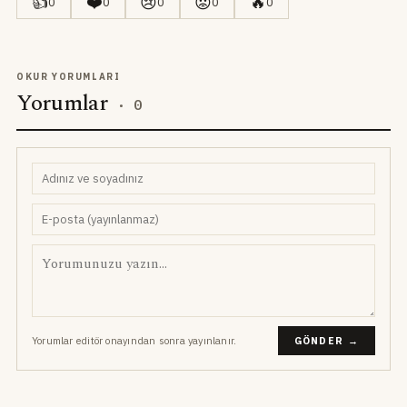
👍
❤️
😢
😡
🔥
0
0
0
0
0
OKUR YORUMLARI
Yorumlar
·
0
Yorumlar editör onayından sonra yayınlanır.
GÖNDER →