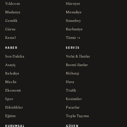
Yıldırım
Hürriyet
Mudanya
Mesudiye
Gemlik
Sinanbey
Gürsu
Burhaniye
Kestel
Tümü →
HABER
SERVIS
Son Dakika
Vefat & İlanlar
Asayiş
Resmî ilanlar
Belediye
Nöbetçi
Meclis
Hava
Ekonomi
Trafik
Spor
Kesintiler
Etkinlikler
Pazarlar
Eğitim
Toplu Taşıma
KURUMSAL
GÜVEN