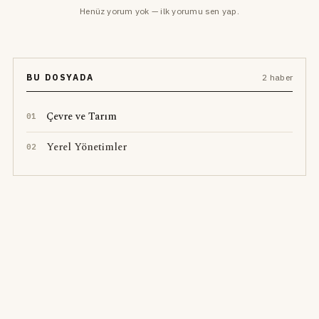
Henüz yorum yok — ilk yorumu sen yap.
BU DOSYADA
2 haber
Çevre ve Tarım
0
1
Yerel Yönetimler
0
2