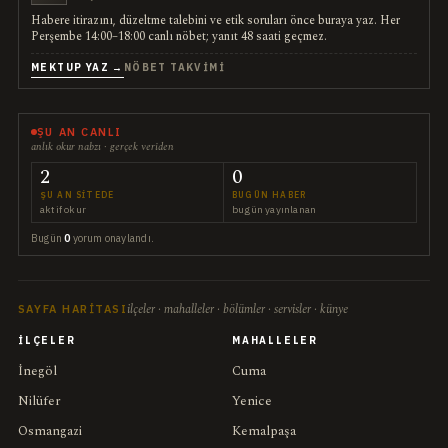
Habere itirazını, düzeltme talebini ve etik soruları önce buraya yaz. Her
Perşembe 14:00–18:00 canlı nöbet; yanıt 48 saati geçmez.
MEKTUP YAZ →
NÖBET TAKVIMI
ŞU AN CANLI
anlık okur nabzı · gerçek veriden
2
0
ŞU AN SITEDE
BUGÜN HABER
aktif okur
bugün yayınlanan
Bugün
0
yorum onaylandı.
ilçeler · mahalleler · bölümler · servisler · künye
SAYFA HARITASI
İLÇELER
MAHALLELER
İnegöl
Cuma
Nilüfer
Yenice
Osmangazi
Kemalpaşa