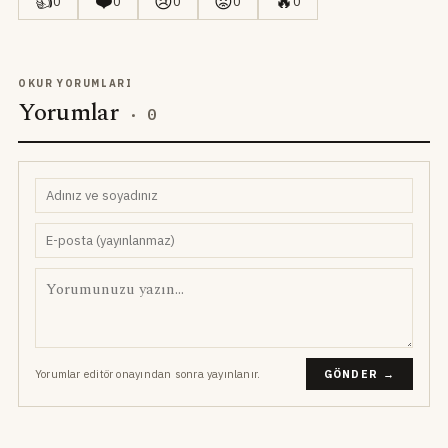
👍
❤️
😢
😡
🔥
0
0
0
0
0
OKUR YORUMLARI
Yorumlar
·
0
Yorumlar editör onayından sonra yayınlanır.
GÖNDER →