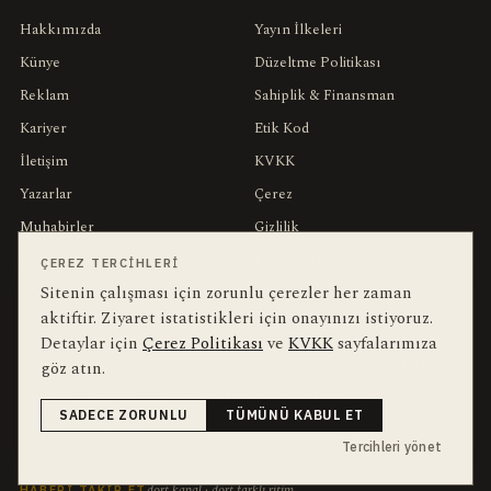
Hakkımızda
Yayın İlkeleri
Künye
Düzeltme Politikası
Reklam
Sahiplik & Finansman
Kariyer
Etik Kod
İletişim
KVKK
Yazarlar
Çerez
Muhabirler
Gizlilik
Editörler
Kullanım Şartları
ÇEREZ TERCIHLERI
Sitenin çalışması için zorunlu çerezler her zaman
aktiftir. Ziyaret istatistikleri için onayınızı istiyoruz.
bu hafta en çok aranan
YEREL ARANANLAR
Detaylar için
Çerez Politikası
ve
KVKK
sayfalarımıza
İnegöl
inegol-belediyesi
alper-taban
trafik-kazasi
İnegöl Haber
göz atın.
Güncel
Haberler
bursa-buyuksehir-belediyesi
Bursa
Ekonomi
SADECE ZORUNLU
TÜMÜNÜ KABUL ET
futbol
İnegölspor
Tercihleri yönet
dört kanal · dört farklı ritim
HABERI TAKIP ET