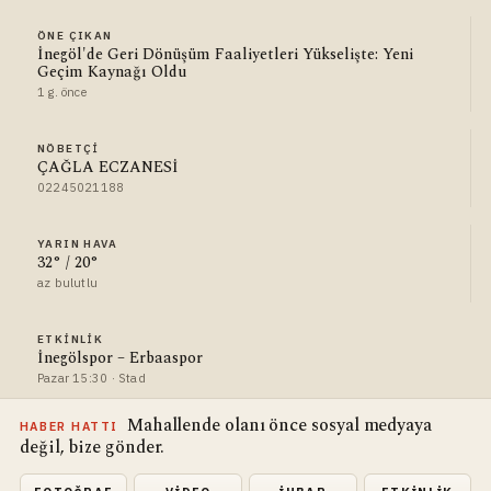
ÖNE ÇIKAN
İnegöl'de Geri Dönüşüm Faaliyetleri Yükselişte: Yeni
Geçim Kaynağı Oldu
1 g. önce
NÖBETÇI
ÇAĞLA ECZANESİ
02245021188
YARIN HAVA
32° / 20°
az bulutlu
ETKINLIK
İnegölspor – Erbaaspor
Pazar 15:30 · Stad
Mahallende olanı önce sosyal medyaya
HABER HATTI
değil, bize gönder.