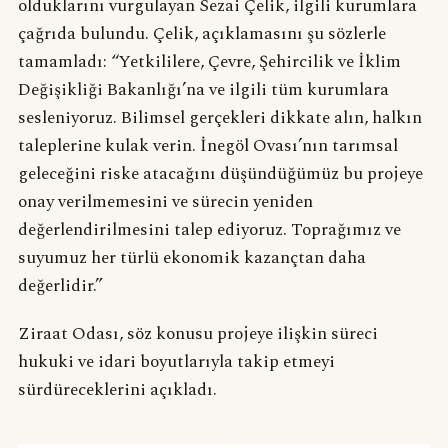
olduklarını vurgulayan Sezai Çelik, ilgili kurumlara
çağrıda bulundu. Çelik, açıklamasını şu sözlerle
tamamladı: “Yetkililere, Çevre, Şehircilik ve İklim
Değişikliği Bakanlığı’na ve ilgili tüm kurumlara
sesleniyoruz. Bilimsel gerçekleri dikkate alın, halkın
taleplerine kulak verin. İnegöl Ovası’nın tarımsal
geleceğini riske atacağını düşündüğümüz bu projeye
onay verilmemesini ve sürecin yeniden
değerlendirilmesini talep ediyoruz. Toprağımız ve
suyumuz her türlü ekonomik kazançtan daha
değerlidir.”
Ziraat Odası, söz konusu projeye ilişkin süreci
hukuki ve idari boyutlarıyla takip etmeyi
sürdüreceklerini açıkladı.