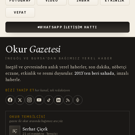
FOTOĞRAF
VIDEO
İHBAR
ETKINLIK
VEFAT
WHATSAPP İLETIŞIM HATTI
Okur
Gazetesi
İNEGÖL VE BURSA'DAN BAĞIMSIZ YEREL HABER
İnegöl ve çevresinden anlık yerel haberler, son dakika, nöbetçi
eczane, etkinlik ve resmi duyurular.
2013'ten beri sahada
, imzalı
haberle.
her kanal, tek redaksiyon
BIZI TAKIP ET
OKUR TEMSILCISI
gazete ile okur arasında bağımsız ara yüz
Serhat Çiçek
SÇ
21 yıl meslekte · Temsilci