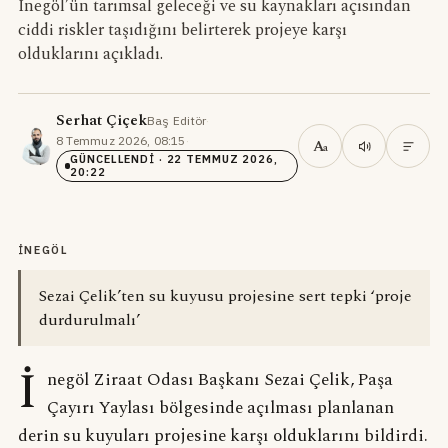
İnegöl’ün tarımsal geleceği ve su kaynakları açısından
ciddi riskler taşıdığını belirterek projeye karşı
olduklarını açıkladı.
Serhat Çiçek
Baş Editör
·
8 Temmuz 2026, 08:15
·
A
a
GÜNCELLENDI
· 22 TEMMUZ 2026,
20:22
İNEGÖL
Sezai Çelik’ten su kuyusu projesine sert tepki ‘proje
durdurulmalı’
İ
negöl Ziraat Odası Başkanı Sezai Çelik, Paşa
Çayırı Yaylası bölgesinde açılması planlanan
derin su kuyuları projesine karşı olduklarını bildirdi.