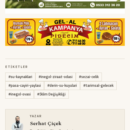
ETIKETLER
#
su-kaynaklari
#
inegol-ziraat-odasi
#
sezai-celik
#
pasa-cayiri-yaylasi
#
derin-su-kuyulari
#
tarimsal-gelecek
#
inegol-ovasi
#
İklim Değişikliği
YAZAR
Serhat Çiçek