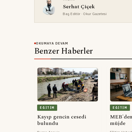
Serhat Çiçek
Baş Editör
· Okur Gazetesi
OKUMAYA DEVAM
Benzer Haberler
EĞITIM
EĞITIM
Kayıp gencin cesedi
MEB'den
bulundu
müjde