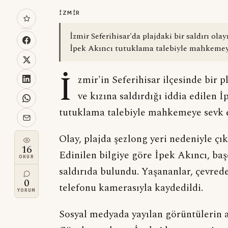
İZMİR
İzmir Seferihisar'da plajdaki bir saldırı ola
İpek Akıncı tutuklama talebiyle mahkemeye
İ
zmir'in Seferihisar ilçesinde bir
ve kızına saldırdığı iddia edilen 
tutuklama talebiyle mahkemeye sevk e
Olay, plajda şezlong yeri nedeniyle ç
16
Edinilen bilgiye göre İpek Akıncı, baş
OKUR
saldırıda bulundu. Yaşananlar, çevred
0
telefonu kamerasıyla kaydedildi.
YORUM
Sosyal medyada yayılan görüntülerin a