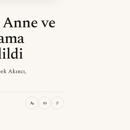
ü Anne ve
lama
ildi
pek Akıncı,
A
a