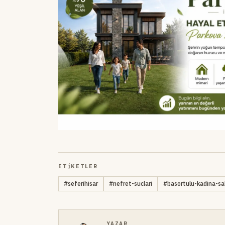
ETIKETLER
#
seferihisar
#
nefret-suclari
#
basortulu-kadina-sal
YAZAR