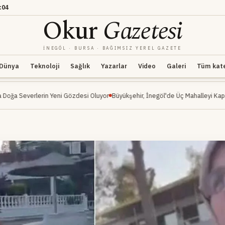
:04
Okur
Gazetesi
İNEGÖL · BURSA · BAĞIMSIZ YEREL GAZETE
Dünya
Teknoloji
Sağlık
Yazarlar
Video
Galeri
Tüm kateg
n Yeni Gözdesi Oluyor
Büyükşehir, İnegöl'de Üç Mahalleyi Kapsayan Ulaşım Ha