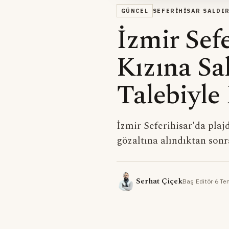
GÜNCEL
SEFERIHISAR SALDI
İzmir Sef
Kızına Sa
Talebiyle
İzmir Seferihisar'da plaj
gözaltına alındıktan sonr
Serhat Çiçek
Baş Editör
·
6 Te