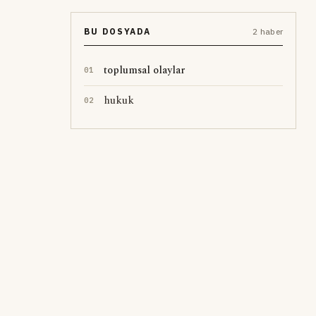
BU DOSYADA
2 haber
toplumsal olaylar
0
1
hukuk
0
2