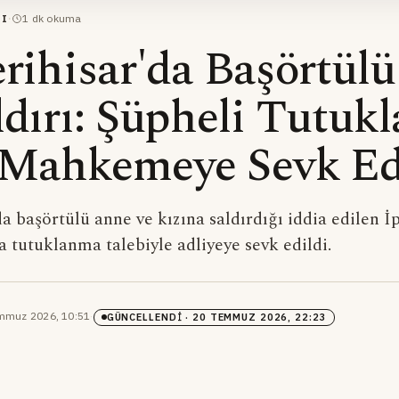
·
1
dk okuma
RI
erihisar'da Başörtül
ldırı: Şüpheli Tutuk
 Mahkemeye Sevk Ed
da başörtülü anne ve kızına saldırdığı iddia edilen İ
a tutuklanma talebiyle adliyeye sevk edildi.
mmuz 2026, 10:51
·
GÜNCELLENDI
· 20 TEMMUZ 2026, 22:23