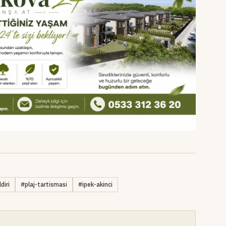
diri
#
plaj-tartismasi
#
ipek-akinci