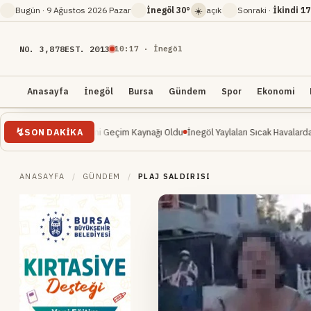
☀️
Bugün ·
9 Ağustos 2026 Pazar
İnegöl
30°
açık
Sonraki ·
İkindi
17
NO. 3,878
EST. 2013
10
:
17
· İnegöl
Anasayfa
İnegöl
Bursa
Gündem
Spor
Ekonomi
SON DAKIKA
işte: Yeni Geçim Kaynağı Oldu
İnegöl Yaylaları Sıcak Havalarda Doğa Severleri
ANASAYFA
/
GÜNDEM
/
PLAJ SALDIRISI