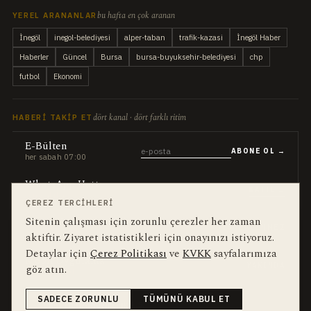
bu hafta en çok aranan
YEREL ARANANLAR
İnegöl
inegol-belediyesi
alper-taban
trafik-kazasi
İnegöl Haber
Haberler
Güncel
Bursa
bursa-buyuksehir-belediyesi
chp
futbol
Ekonomi
dört kanal · dört farklı ritim
HABERI TAKIP ET
E-Bülten
ABONE OL →
her sabah 07:00
WhatsApp Hattı
KATIL →
son dakika
ÇEREZ TERCIHLERI
Sitenin çalışması için zorunlu çerezler her zaman
Push Bildirim
DESTEKLENMEZ
sadece önemliler
aktiftir. Ziyaret istatistikleri için onayınızı istiyoruz.
Detaylar için
Çerez Politikası
ve
KVKK
sayfalarımıza
Mobil Uygulama
YAKINDA
göz atın.
iOS · Android
SADECE ZORUNLU
TÜMÜNÜ KABUL ET
©
2026
Okur Medya Yayıncılık A.Ş.
Tüm hakları saklıdır.
Haberler NewsArticle