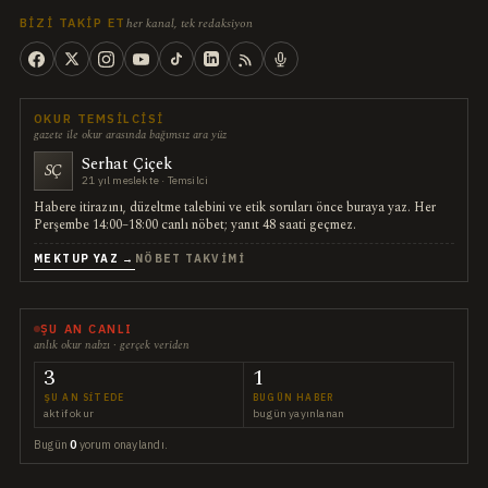
her kanal, tek redaksiyon
BIZI TAKIP ET
OKUR TEMSILCISI
gazete ile okur arasında bağımsız ara yüz
Serhat Çiçek
SÇ
21 yıl meslekte · Temsilci
Habere itirazını, düzeltme talebini ve etik soruları önce buraya yaz. Her
Perşembe 14:00–18:00 canlı nöbet; yanıt 48 saati geçmez.
MEKTUP YAZ →
NÖBET TAKVIMI
ŞU AN CANLI
anlık okur nabzı · gerçek veriden
3
1
ŞU AN SITEDE
BUGÜN HABER
aktif okur
bugün yayınlanan
Bugün
0
yorum onaylandı.