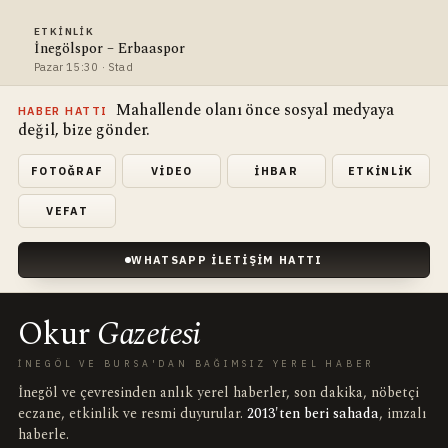
ETKINLIK
İnegölspor – Erbaaspor
Pazar 15:30 · Stad
Mahallende olanı önce sosyal medyaya
HABER HATTI
değil, bize gönder.
FOTOĞRAF
VIDEO
İHBAR
ETKINLIK
VEFAT
WHATSAPP İLETIŞIM HATTI
Okur
Gazetesi
İNEGÖL VE BURSA'DAN BAĞIMSIZ YEREL HABER
İnegöl ve çevresinden anlık yerel haberler, son dakika, nöbetçi
eczane, etkinlik ve resmi duyurular.
2013'ten beri sahada
, imzalı
haberle.