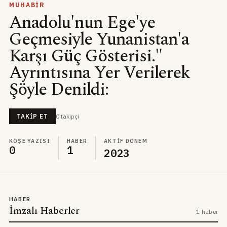
MUHABIR
Anadolu'nun Ege'ye
Geçmesiyle Yunanistan'a
Karşı Güç Gösterisi."
Ayrıntısına Yer Verilerek
Şöyle Denildi:
0
takipçi
TAKIP ET
KÖŞE YAZISI
HABER
AKTIF DÖNEM
0
1
2023
HABER
İmzalı Haberler
1 haber