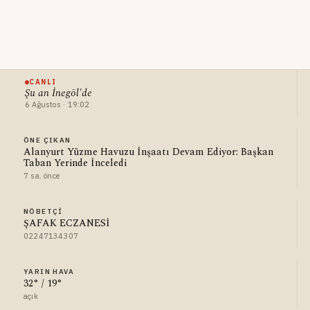
CANLI
Şu an İnegöl'de
6 Ağustos · 19:02
ÖNE ÇIKAN
Alanyurt Yüzme Havuzu İnşaatı Devam Ediyor: Başkan
Taban Yerinde İnceledi
7 sa. önce
NÖBETÇI
ŞAFAK ECZANESİ
02247134307
YARIN HAVA
32° / 19°
açık