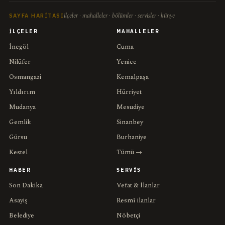
ilçeler · mahalleler · bölümler · servisler · künye
SAYFA HARITASI
İLÇELER
MAHALLELER
İnegöl
Cuma
Nilüfer
Yenice
Osmangazi
Kemalpaşa
Yıldırım
Hürriyet
Mudanya
Mesudiye
Gemlik
Sinanbey
Gürsu
Burhaniye
Kestel
Tümü →
HABER
SERVIS
Son Dakika
Vefat & İlanlar
Asayiş
Resmî ilanlar
Belediye
Nöbetçi