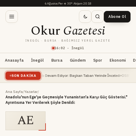
6 Ağustos Per
·
☀️
30°
·
Akşam 20:18
Abone Ol
Okur
Gazetesi
İNEGÖL · BURSA · BAĞIMSIZ YEREL GAZETE
16
:
02
· İnegöl
Anasayfa
İnegöl
Bursa
Gündem
Spor
Ekonomi
D
t Yüzme Havuzu İnşaatı Devam Ediyor: Başkan Taban Yerinde İnceledi
OSB'de dehş
SON DAKIKA
Ana Sayfa
/
Yazarlar
/
Anadolu'nun Ege'ye Geçmesiyle Yunanistan'a Karşı Güç Gösterisi."
Ayrıntısına Yer Verilerek Şöyle Denildi:
AE