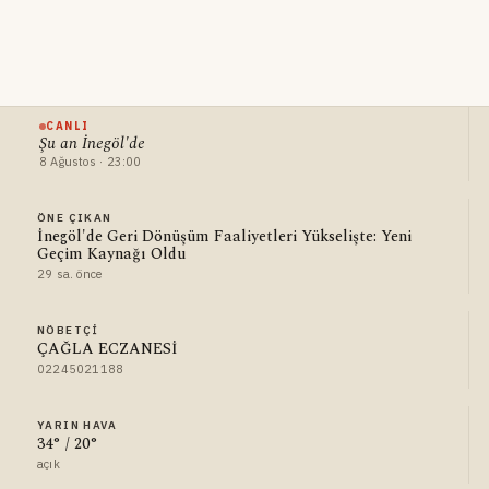
CANLI
Şu an İnegöl'de
8 Ağustos · 23:00
ÖNE ÇIKAN
İnegöl'de Geri Dönüşüm Faaliyetleri Yükselişte: Yeni
Geçim Kaynağı Oldu
29 sa. önce
NÖBETÇI
ÇAĞLA ECZANESİ
02245021188
YARIN HAVA
34° / 20°
açık