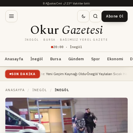
8 Ağustos Cmt
·
🌙
23°
·
Vakitler bitti
Abone Ol
Okur
Gazetesi
İNEGÖL · BURSA · BAĞIMSIZ YEREL GAZETE
20
:
00
· İnegöl
Anasayfa
İnegöl
Bursa
Gündem
Spor
Ekonomi
D
tleri Yükselişte: Yeni Geçim Kaynağı Oldu
İnegöl Yaylaları Sıcak Havalarda Doğa S
SON DAKIKA
ANASAYFA
/
İNEGÖL
/
İNEGÖL