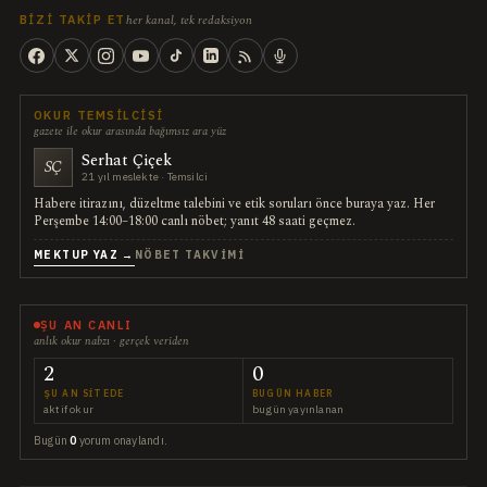
her kanal, tek redaksiyon
BIZI TAKIP ET
OKUR TEMSILCISI
gazete ile okur arasında bağımsız ara yüz
Serhat Çiçek
SÇ
21 yıl meslekte · Temsilci
Habere itirazını, düzeltme talebini ve etik soruları önce buraya yaz. Her
Perşembe 14:00–18:00 canlı nöbet; yanıt 48 saati geçmez.
MEKTUP YAZ →
NÖBET TAKVIMI
ŞU AN CANLI
anlık okur nabzı · gerçek veriden
2
0
ŞU AN SITEDE
BUGÜN HABER
aktif okur
bugün yayınlanan
Bugün
0
yorum onaylandı.