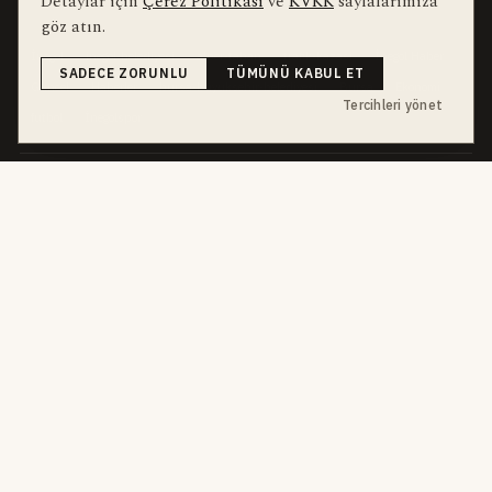
Detaylar için
Çerez Politikası
ve
KVKK
sayfalarımıza
bu hafta en çok aranan
YEREL ARANANLAR
göz atın.
İnegöl
inegol-belediyesi
alper-taban
trafik-kazasi
İnegöl Haber
SADECE ZORUNLU
TÜMÜNÜ KABUL ET
Güncel
Haberler
bursa-buyuksehir-belediyesi
Bursa
Ekonomi
Tercihleri yönet
futbol
İnegölspor
dört kanal · dört farklı ritim
HABERI TAKIP ET
E-Bülten
ABONE OL →
her sabah 07:00
WhatsApp Hattı
KATIL →
son dakika
Push Bildirim
DESTEKLENMEZ
sadece önemliler
Mobil Uygulama
YAKINDA
iOS · Android
©
2026
Okur Medya Yayıncılık A.Ş.
Tüm hakları saklıdır.
Haberler NewsArticle