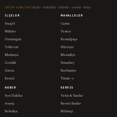
ilçeler · mahalleler · bölümler · servisler · künye
SAYFA HARITASI
İLÇELER
MAHALLELER
İnegöl
Cuma
Nilüfer
Yenice
Osmangazi
Kemalpaşa
Yıldırım
Hürriyet
Mudanya
Mesudiye
Gemlik
Sinanbey
Gürsu
Burhaniye
Kestel
Tümü →
HABER
SERVIS
Son Dakika
Vefat & İlanlar
Asayiş
Resmî ilanlar
Belediye
Nöbetçi