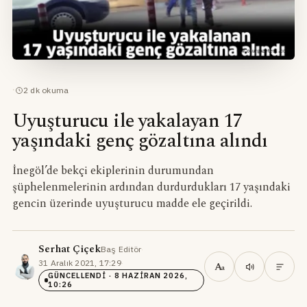
·
2
dk okuma
Uyuşturucu ile yakalayan 17
yaşındaki genç gözaltına alındı
İnegöl’de bekçi ekiplerinin durumundan
şüphelenmelerinin ardından durdurdukları 17 yaşındaki
gencin üzerinde uyuşturucu madde ele geçirildi.
Serhat Çiçek
Baş Editör
·
31 Aralık 2021, 17:29
·
A
a
GÜNCELLENDI
· 8 HAZIRAN 2026,
10:26