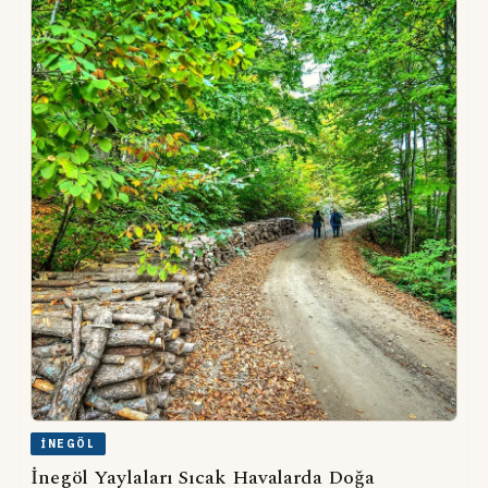
İNEGÖL
İnegöl Yaylaları Sıcak Havalarda Doğa