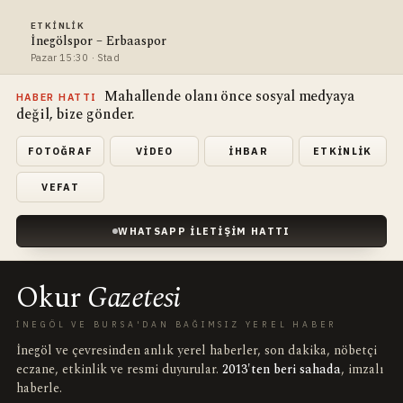
ETKINLIK
İnegölspor – Erbaaspor
Pazar 15:30 · Stad
Mahallende olanı önce sosyal medyaya
HABER HATTI
değil, bize gönder.
FOTOĞRAF
VIDEO
İHBAR
ETKINLIK
VEFAT
WHATSAPP İLETIŞIM HATTI
Okur
Gazetesi
İNEGÖL VE BURSA'DAN BAĞIMSIZ YEREL HABER
İnegöl ve çevresinden anlık yerel haberler, son dakika, nöbetçi
eczane, etkinlik ve resmi duyurular.
2013'ten beri sahada
, imzalı
haberle.