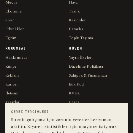
Meclis
Hava
Ekonomi
Trafik
Spor
Kesintiler
Etkinlikler
Pazarlar
Eğitim
Toplu Taşıma
KURUMSAL
GÜVEN
Hakkımızda
Yayın İlkeleri
Künye
Düzeltme Politikası
Reklam
Sahiplik & Finansman
Kariyer
Etik Kod
İletişim
KVKK
Yazarlar
Çerez
Muhabirler
Gizlilik
ÇEREZ TERCIHLERI
Sitenin çalışması için zorunlu çerezler her zaman
Editörler
Kullanım Şartları
aktiftir. Ziyaret istatistikleri için onayınızı istiyoruz.