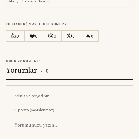
Alanyurt Yüzme Havuzu
BU HABERI NASIL BULDUNUZ?
👍
❤️
😢
😡
🔥
0
0
0
0
0
OKUR YORUMLARI
Yorumlar
·
0