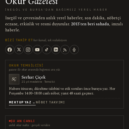
Okur
Gazetesi
İNEGÖL VE BURSA'DAN BAĞIMSIZ YEREL HABER
İnegöl ve çevresinden anlık yerel haberler, son dakika, nöbetçi
eczane, etkinlik ve resmi duyurular.
2013'ten beri sahada
, imzalı
haberle.
her kanal, tek redaksiyon
BIZI TAKIP ET
OKUR TEMSILCISI
gazete ile okur arasında bağımsız ara yüz
Serhat Çiçek
SÇ
21 yıl meslekte · Temsilci
Habere itirazını, düzeltme talebini ve etik soruları önce buraya yaz. Her
Perşembe 14:00–18:00 canlı nöbet; yanıt 48 saati geçmez.
MEKTUP YAZ →
NÖBET TAKVIMI
ŞU AN CANLI
anlık okur nabzı · gerçek veriden