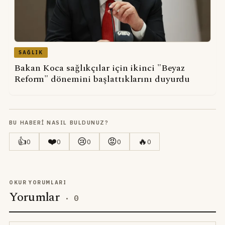
SAĞLIK
Bakan Koca sağlıkçılar için ikinci "Beyaz
Reform" dönemini başlattıklarını duyurdu
BU HABERI NASIL BULDUNUZ?
👍
❤️
😢
😡
🔥
0
0
0
0
0
OKUR YORUMLARI
Yorumlar
·
0