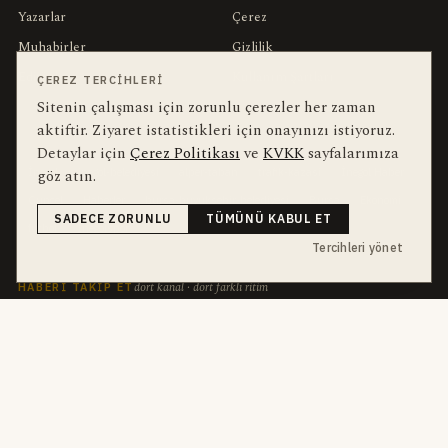
Yazarlar
Çerez
Muhabirler
Gizlilik
Editörler
Kullanım Şartları
ÇEREZ TERCIHLERI
Sitenin çalışması için zorunlu çerezler her zaman
aktiftir. Ziyaret istatistikleri için onayınızı istiyoruz.
bu hafta en çok aranan
YEREL ARANANLAR
Detaylar için
Çerez Politikası
ve
KVKK
sayfalarımıza
göz atın.
İnegöl
inegol-belediyesi
alper-taban
trafik-kazasi
İnegöl Haber
Güncel
Haberler
bursa-buyuksehir-belediyesi
Bursa
Ekonomi
SADECE ZORUNLU
TÜMÜNÜ KABUL ET
futbol
İnegölspor
Tercihleri yönet
dört kanal · dört farklı ritim
HABERI TAKIP ET
E-Bülten
ABONE OL →
her sabah 07:00
WhatsApp Hattı
KATIL →
son dakika
Push Bildirim
DESTEKLENMEZ