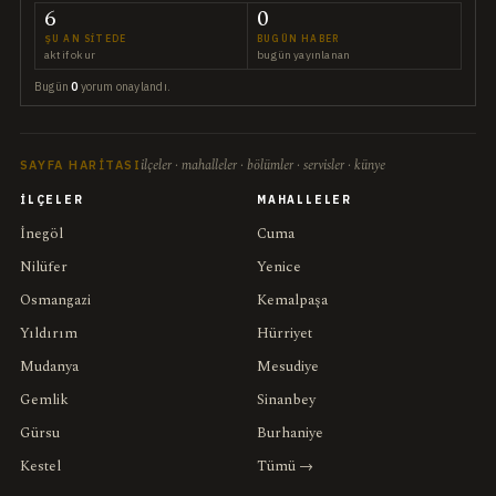
6
0
ŞU AN SITEDE
BUGÜN HABER
aktif okur
bugün yayınlanan
Bugün
0
yorum onaylandı.
ilçeler · mahalleler · bölümler · servisler · künye
SAYFA HARITASI
İLÇELER
MAHALLELER
İnegöl
Cuma
Nilüfer
Yenice
Osmangazi
Kemalpaşa
Yıldırım
Hürriyet
Mudanya
Mesudiye
Gemlik
Sinanbey
Gürsu
Burhaniye
Kestel
Tümü →