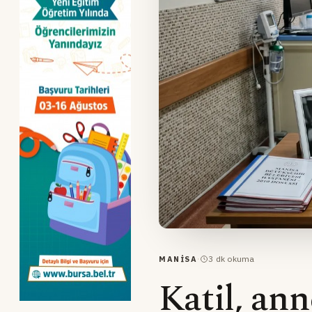
·
3
dk okuma
MANISA
Katil, ann