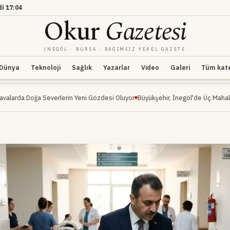
di
17:04
Okur
Gazetesi
İNEGÖL · BURSA · BAĞIMSIZ YEREL GAZETE
Dünya
Teknoloji
Sağlık
Yazarlar
Video
Galeri
Tüm kateg
verlerin Yeni Gözdesi Oluyor
Büyükşehir, İnegöl'de Üç Mahalleyi Kapsayan Ul