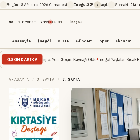
☀️
Bugün ·
8 Ağustos 2026 Cumartesi
İnegöl
32°
açık
Sonraki ·
İkin
NO. 3,878
EST. 2013
11
:
41
· İnegöl
Anasayfa
İnegöl
Bursa
Gündem
Spor
Ekonomi
SON DAKIKA
 Yükselişte: Yeni Geçim Kaynağı Oldu
İnegöl Yaylaları Sıcak Havalarda Doğa Se
ANASAYFA
/
3. SAYFA
/
3. SAYFA