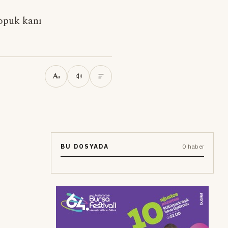
opuk kanı
A
a
BU DOSYADA
0 haber