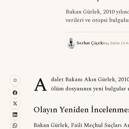
Bakan Gürlek, 2010 yılı
verileri ve otopsi bulgular
Serhat Çiçek
Baş Editör
·
13 H
A
dalet Bakanı Akın Gürlek, 2010
ölüm dosyasının yeni bulgular ı
Olayın Yeniden İncelenme
Bakan Gürlek, Faili Meçhul Suçları A