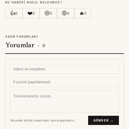
BU HABERI NASIL BULDUNUZ?
👍
❤️
😢
😡
🔥
0
0
0
0
0
OKUR YORUMLARI
Yorumlar
·
0
Yorumlar editör onayından sonra yayınlanır.
GÖNDER →