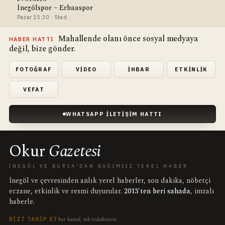
İnegölspor – Erbaaspor
Pazar 15:30 · Stad
Mahallende olanı önce sosyal medyaya
HABER HATTI
değil, bize gönder.
FOTOĞRAF
VIDEO
İHBAR
ETKINLIK
VEFAT
WHATSAPP İLETIŞIM HATTI
Okur
Gazetesi
İNEGÖL VE BURSA'DAN BAĞIMSIZ YEREL HABER
İnegöl ve çevresinden anlık yerel haberler, son dakika, nöbetçi
eczane, etkinlik ve resmi duyurular.
2013'ten beri sahada
, imzalı
haberle.
her kanal, tek redaksiyon
BIZI TAKIP ET