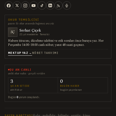
OKUR TEMSILCISI
gazete ile okur arasında bağımsız ara yüz
Serhat Çiçek
SÇ
21 yıl meslekte · Temsilci
Habere itirazını, düzeltme talebini ve etik soruları önce buraya yaz. Her
Perşembe 14:00–18:00 canlı nöbet; yanıt 48 saati geçmez.
MEKTUP YAZ →
NÖBET TAKVIMI
ŞU AN CANLI
anlık okur nabzı · gerçek veriden
3
0
ŞU AN SITEDE
BUGÜN HABER
aktif okur
bugün yayınlanan
Bugün
0
yorum onaylandı.
ilçeler · mahalleler · bölümler · servisler · künye
SAYFA HARITASI