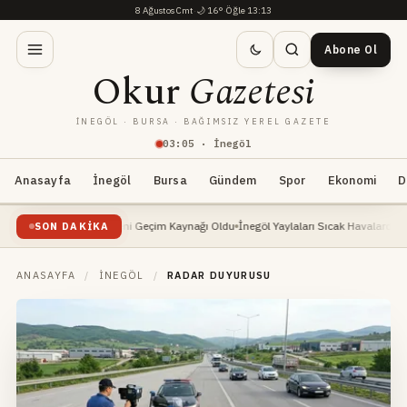
8 Ağustos Cmt
·
🌙
16°
·
Öğle 13:13
Abone Ol
Okur
Gazetesi
İNEGÖL · BURSA · BAĞIMSIZ YEREL GAZETE
03
:
05
· İnegöl
Anasayfa
İnegöl
Bursa
Gündem
Spor
Ekonomi
D
Yükselişte: Yeni Geçim Kaynağı Oldu
İnegöl Yaylaları Sıcak Havalarda Doğa Severle
SON DAKIKA
ANASAYFA
/
İNEGÖL
/
RADAR DUYURUSU