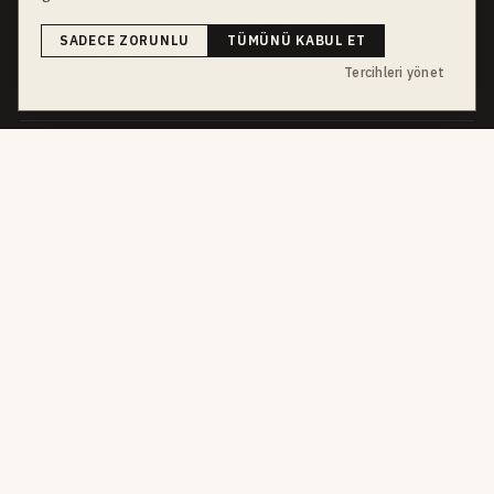
İnegöl
inegol-belediyesi
alper-taban
trafik-kazasi
İnegöl Haber
SADECE ZORUNLU
TÜMÜNÜ KABUL ET
Güncel
Haberler
bursa-buyuksehir-belediyesi
Bursa
Ekonomi
Tercihleri yönet
futbol
İnegölspor
dört kanal · dört farklı ritim
HABERI TAKIP ET
E-Bülten
ABONE OL →
her sabah 07:00
WhatsApp Hattı
KATIL →
son dakika
Push Bildirim
DESTEKLENMEZ
sadece önemliler
Mobil Uygulama
YAKINDA
iOS · Android
©
2026
Okur Medya Yayıncılık A.Ş.
Tüm hakları saklıdır.
Haberler NewsArticle
yapısal verisiyle işaretlenir. ISSN 2149-0000 · Yerel Süreli Yayın