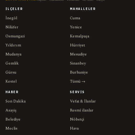
İLÇELER
MAHALLELER
İnegöl
Cuma
Nilüfer
Yenice
Osmangazi
Kemalpaşa
Yıldırım
Hürriyet
Mudanya
Mesudiye
Gemlik
Sinanbey
Gürsu
Burhaniye
Kestel
Tümü →
HABER
SERVIS
Son Dakika
Vefat & İlanlar
Asayiş
Resmî ilanlar
Belediye
Nöbetçi
Meclis
Hava