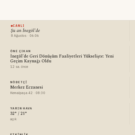
CANLI
Şu an İnegöl'de
8 Ağustos · 06:06
ÖNE ÇIKAN
İnegöl'de Geri Dönüşüm Faaliyetleri Yükselişte: Yeni
Geçim Kaynağı Oldu
12 sa. önce
NÖBETÇI
Merkez Eczanesi
Kemalpaşa 42 · 08:30
YARIN HAVA
32° / 21°
açık
ETKINLIK