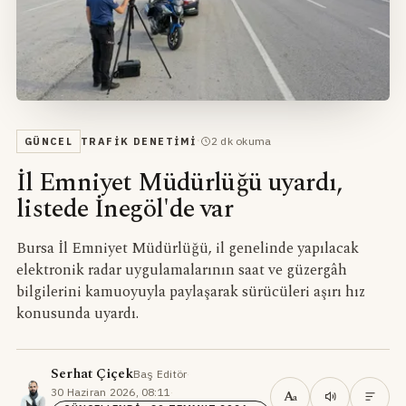
·
2
dk okuma
GÜNCEL
TRAFIK DENETIMI
İl Emniyet Müdürlüğü uyardı,
listede İnegöl'de var
Bursa İl Emniyet Müdürlüğü, il genelinde yapılacak
elektronik radar uygulamalarının saat ve güzergâh
bilgilerini kamuoyuyla paylaşarak sürücüleri aşırı hız
konusunda uyardı.
Serhat Çiçek
Baş Editör
·
30 Haziran 2026, 08:11
·
A
a