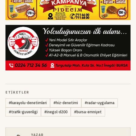
ETIKETLER
#
karayolu-denetimleri
#
hiz-denetimi
#
radar-uygulama
#
trafik-guvenligi
#
inegol-d200
#
bursa-emniyet
YAZAR