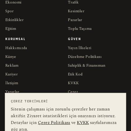
Ekonomi
Trafik
Spor
Kesintiler
Etkinlikler
Pazarlar
Eğitim
Toplu Taşıma
KURUMSAL
GÜVEN
Hakkımızda
Yayın İlkeleri
Künye
Düzeltme Politikası
Reklam
Sahiplik & Finansman
Kariyer
Etik Kod
İletişim
KVKK
Yazarlar
Çerez
Muhabirler
Gizlilik
ÇEREZ TERCIHLERI
Sitenin çalışması için zorunlu çerezler her zaman
Editörler
Kullanım Şartları
aktiftir. Ziyaret istatistikleri için onayınızı istiyoruz.
Detaylar için
Çerez Politikası
ve
KVKK
sayfalarımıza
bu hafta en çok aranan
YEREL ARANANLAR
göz atın.