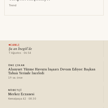
Trend
CANLI
Şu an İnegöl'de
7 Ağustos · 06:54
ÖNE ÇIKAN
Alanyurt Yüzme Havuzu İnşaatı Devam Ediyor: Başkan
Taban Yerinde İnceledi
19 sa. önce
NÖBETÇI
Merkez Eczanesi
Kemalpaşa 42 · 08:30