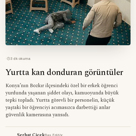
·
3
dk okuma
Yurtta kan donduran görüntüler
Konya’nın Bozkır ilçesindeki özel bir erkek öğrenci
yurdunda yaşanan şiddet olayı, kamuoyunda büyük
tepki topladı. Yurtta görevli bir personelin, küçük
yaştaki bir öğrenciyi acımasızca darbettiği anlar
güvenlik kamerasına yansıdı.
Serhat Çiçek
Baş Editör
·