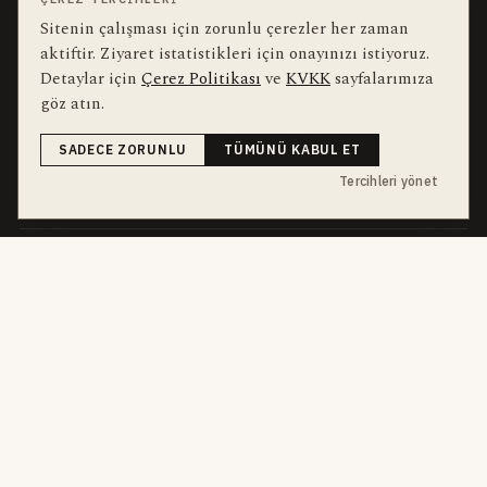
Sitenin çalışması için zorunlu çerezler her zaman
Editörler
Kullanım Şartları
aktiftir. Ziyaret istatistikleri için onayınızı istiyoruz.
Detaylar için
Çerez Politikası
ve
KVKK
sayfalarımıza
bu hafta en çok aranan
YEREL ARANANLAR
göz atın.
İnegöl
inegol-belediyesi
alper-taban
trafik-kazasi
İnegöl Haber
SADECE ZORUNLU
TÜMÜNÜ KABUL ET
Haberler
Güncel
Bursa
bursa-buyuksehir-belediyesi
chp
Tercihleri yönet
futbol
Ekonomi
dört kanal · dört farklı ritim
HABERI TAKIP ET
E-Bülten
ABONE OL →
her sabah 07:00
WhatsApp Hattı
KATIL →
son dakika
Push Bildirim
DESTEKLENMEZ
sadece önemliler
Mobil Uygulama