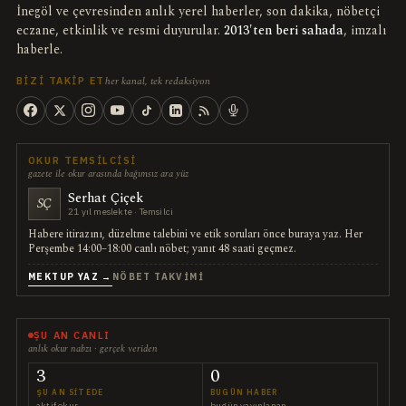
İnegöl ve çevresinden anlık yerel haberler, son dakika, nöbetçi
eczane, etkinlik ve resmi duyurular.
2013'ten beri sahada
, imzalı
haberle.
her kanal, tek redaksiyon
BIZI TAKIP ET
OKUR TEMSILCISI
gazete ile okur arasında bağımsız ara yüz
Serhat Çiçek
SÇ
21 yıl meslekte · Temsilci
Habere itirazını, düzeltme talebini ve etik soruları önce buraya yaz. Her
Perşembe 14:00–18:00 canlı nöbet; yanıt 48 saati geçmez.
MEKTUP YAZ →
NÖBET TAKVIMI
ŞU AN CANLI
anlık okur nabzı · gerçek veriden
3
0
ŞU AN SITEDE
BUGÜN HABER
aktif okur
bugün yayınlanan