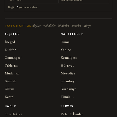
Bugün
0
yorum onaylandı.
ilçeler · mahalleler · bölümler · servisler · künye
SAYFA HARITASI
İLÇELER
MAHALLELER
İnegöl
Cuma
Nilüfer
Yenice
Osmangazi
Kemalpaşa
Yıldırım
Hürriyet
Mudanya
Mesudiye
Gemlik
Sinanbey
Gürsu
Burhaniye
Kestel
Tümü →
HABER
SERVIS
Son Dakika
Vefat & İlanlar