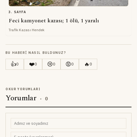
3. SAYFA
Feci kamyonet kazası; 1 ölü, 1 yaralı
Trafik Kazası Hendek
BU HABERI NASIL BULDUNUZ?
👍
❤️
😢
😡
🔥
0
0
0
0
0
OKUR YORUMLARI
Yorumlar
·
0