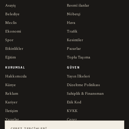
Asayiş
Resmî ilanlar
Belediye
Nöbetçi
Meclis
Hava
Ekonomi
Trafik
Spor
Kesintiler
Etkinlikler
Pazarlar
Eğitim
Toplu Taşıma
KURUMSAL
GÜVEN
Hakkımızda
Yayın İlkeleri
Künye
Düzeltme Politikası
Reklam
Sahiplik & Finansman
Kariyer
Etik Kod
İletişim
KVKK
Yazarlar
Çerez
Muhabirler
Gizlilik
ÇEREZ TERCIHLERI