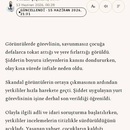
13 Haziran 2026, 00:28
·
A
a
GÜNCELLENDI
· 15 HAZIRAN 2026,
21:31
Görüntülerde görevlinin, savunmasız çocuğa
defalarca tokat attığı ve yere fırlattığı görüldü.
Şiddetin boyutu izleyenlerin kanını dondururken,
olay kısa sürede infiale neden oldu.
Skandal görüntülerin ortaya çıkmasının ardından
yetkililer hızla harekete geçti. Şiddet uygulayan yurt
görevlisinin işine derhal son verildiği öğrenildi.
Olayla ilgili adli ve idari soruşturma başlatılırken,
yetkililer incelemelerin titizlikle sürdürüldüğünü
açıkladı. Yaşanan vahşet, çocukların kaldığı