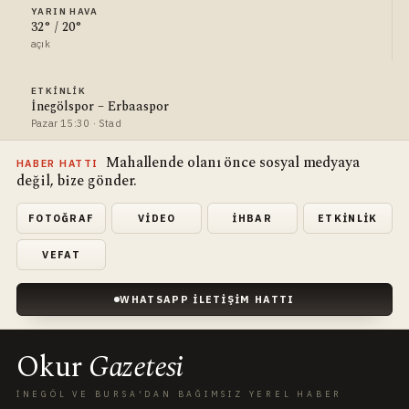
YARIN HAVA
32° / 20°
açık
ETKINLIK
İnegölspor – Erbaaspor
Pazar 15:30 · Stad
Mahallende olanı önce sosyal medyaya
HABER HATTI
değil, bize gönder.
FOTOĞRAF
VIDEO
İHBAR
ETKINLIK
VEFAT
WHATSAPP İLETIŞIM HATTI
Okur
Gazetesi
İNEGÖL VE BURSA'DAN BAĞIMSIZ YEREL HABER