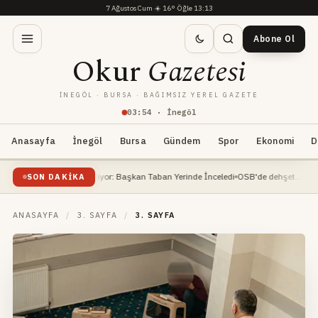
7 Ağustos Cum
·
☀️
16°
·
Öğle 13:13
Abone Ol
Okur
Gazetesi
İNEGÖL · BURSA · BAĞIMSIZ YEREL GAZETE
03
:
54
· İnegöl
Anasayfa
İnegöl
Bursa
Gündem
Spor
Ekonomi
D
aatı Devam Ediyor: Başkan Taban Yerinde İnceledi
OSB'de dehşet... İnşaat mühen
SON DAKIKA
ANASAYFA
/
3. SAYFA
/
3. SAYFA